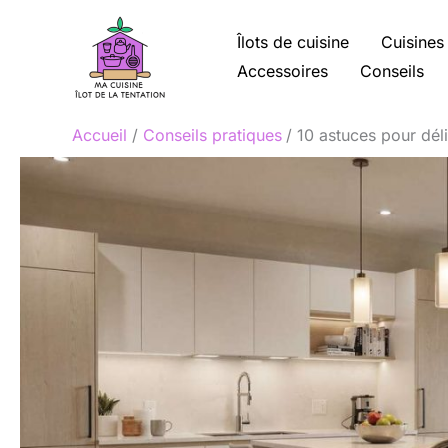
Aller
au
Îlots de cuisine
Cuisines
contenu
Accessoires
Conseils
Accueil
Conseils pratiques
10 astuces pour dél