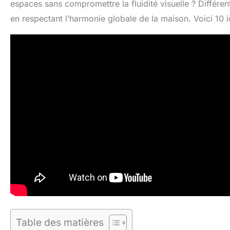
espaces sans compromettre la fluidité visuelle ? Différen
en respectant l’harmonie globale de la maison. Voici 10 
Table des matières