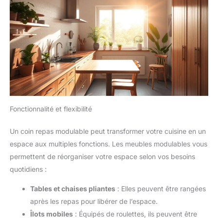
【Installation Facile et Livraison Rapide】 : tout le matériel
nécessaire ainsi que des instructions claires et faciles à suivre
sont inclus dans le colis. Vous pouvez réaliser l'ensemble du
montage sans effort en quelques minutes, sans outils spéciaux
ni compétences particulières. Nous utilisons des solutions
logistiques efficaces et proposons un service d'expédition
rapide, garantissant que votre commande arrivera à destination
rapidement et en toute sécurité.
Fonctionnalité et flexibilité
Un coin repas modulable peut transformer votre cuisine en un
espace aux multiples fonctions. Les meubles modulables vous
permettent de réorganiser votre espace selon vos besoins
quotidiens :
Tables et chaises pliantes
: Elles peuvent être rangées
après les repas pour libérer de l’espace.
Îlots mobiles
: Équipés de roulettes, ils peuvent être