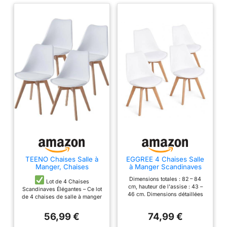
TEENO Chaises Salle à
EGGREE 4 Chaises Salle
Manger, Chaises
à Manger Scandinaves
Scandinaves Lot de 4,
SGS Tested Lot de 4
Dimensions totales : 82 – 84
Chaise Bureau, Chaise
Chaises de Cuisine Rétro
Lot de 4 Chaises
cm, hauteur de l'assise : 43 –
Cuisine Lot de 4, Chaise
Rembourrée Chaise de
Scandinaves Élégantes – Ce lot
46 cm. Dimensions détaillées
de Salon, Chaise Blanche
Salle de Bureau, Pieds en
de 4 chaises de salle à manger
voir la deuxième photo. Veuillez
et Bois
Bois de Hêtre Massif,
blanches au style nordique
noter que toutes les mesures
Blanc
intemporel s’intègre
56,99 €
74,99 €
sont manuelles, avec une
parfaitement comme chaise
éventuelle déviation de 1 – 3 cm;