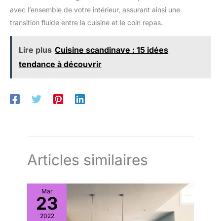
s'installe facilement grâce au kit
plus facile et plus rapide à assembler. (Chaud conseil :
avec l’ensemble de votre intérieur, assurant ainsi une
complet fourni.
Assurez-vous que le courant est éteint avant l'installation pour
éviter le risque de choc électrique).
transition fluide entre la cuisine et le coin repas.
Lire plus
Cuisine scandinave : 15 idées
tendance à découvrir
Articles similaires
Mar
23
2022