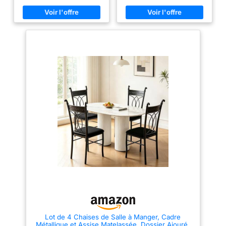
salle à manger, chaise de
Le paquet contient des outils et
cuisine ou chaise salon. Leur
des instructions. Les chaises
design épuré s’adapte à tout
doivent être assemblées avant
type d’intérieur moderne.
d'être utilisées. Une coque en
Chaise Confortable et
plastique mat avec coussin en
Ergonomique – Avec un dossier
similicuir, confort extra mais
incurvé et un rembourrage en
facile à nettoyer; Pieds solides
éponge haute densité, cette
en bois massif antichoc, beau et
chaise scandinave soutient bien
robuste, les coussinets
le dos et soulage la fatigue,
antidérapants en feutre sur la
parfaite comme chaise de
plante des pieds protègent le
bureau ou chaise salle à
sol; Design classique, adapté
manger pour un confort
pour une utilisation comme
chaise de salle à manger,
prolongé.
Chaise Salle à
chaise de salon, chaise de
Manger Robuste et Durable –
chambre à coucher, chaise de
Les pieds en bois massif avec
salle de conférence, chaise de
structure croisée assurent
réception, etc;
stabilité et solidité. Idéales
comme chaises salle manger,
elles sont dotées de patins en
feutre antidérapants pour
protéger le sol.
Facile à
Nettoyer et à Assembler –
Assise en similicuir
imperméable, facile à entretenir
au quotidien. Le paquet
comprend des outils et des
instructions. Dimensions : 45 x
Lot de 4 Chaises de Salle à Manger, Cadre
43 x 86 cm, hauteur d’assise :
Métallique et Assise Matelassée, Dossier Ajouré,