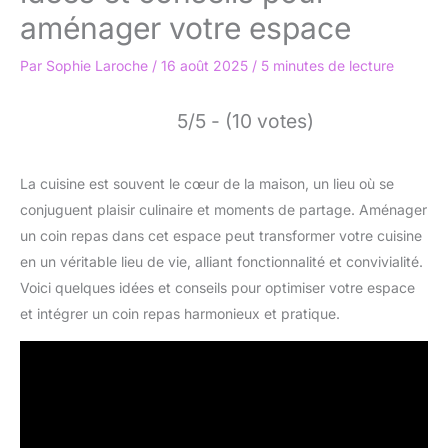
aménager votre espace
Par
Sophie Laroche
/
16 août 2025
/
5 minutes de lecture
5/5 - (10 votes)
La cuisine est souvent le cœur de la maison, un lieu où se
conjuguent plaisir culinaire et moments de partage. Aménager
un coin repas dans cet espace peut transformer votre cuisine
en un véritable lieu de vie, alliant fonctionnalité et convivialité.
Voici quelques idées et conseils pour optimiser votre espace
et intégrer un coin repas harmonieux et pratique.