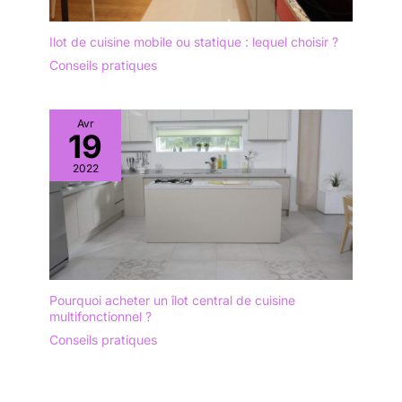
Ilot de cuisine mobile ou statique : lequel choisir ?
Conseils pratiques
Avr
19
2022
Pourquoi acheter un îlot central de cuisine
multifonctionnel ?
Conseils pratiques