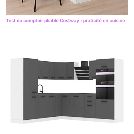
Test du comptoir pliable Costway : praticité en cuisine