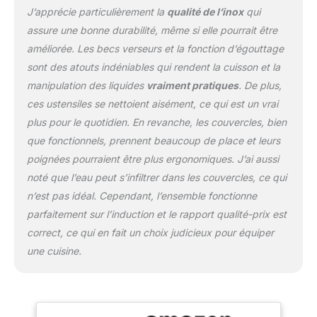
de votre cuisine Faitout
J’apprécie particulièrement la
qualité de l’inox
qui
en acier inoxydable de
assure une bonne durabilité, même si elle pourrait être
haute qualité, design sûr
et robuste, aucun risque
améliorée. Les becs verseurs et la fonction d’égouttage
de dommages au fil du
sont des atouts indéniables qui rendent la cuisson et la
temps Grand couvercle
manipulation des liquides
vraiment pratiques
. De plus,
en verre : pour un
ces ustensiles se nettoient aisément, ce qui est un vrai
contrôle facile de la
cuisson Robuste : base
plus pour le quotidien. En revanche, les couvercles, bien
en acier inoxydable à
que fonctionnels, prennent beaucoup de place et leurs
haute résistance aux
poignées pourraient être plus ergonomiques. J’ai aussi
chocs pour une
noté que l’eau peut s’infiltrer dans les couvercles, ce qui
robustesse absolue
Convient à tous les
n’est pas idéal. Cependant, l’ensemble fonctionne
types de feux, y compris
parfaitement sur l’induction et le rapport qualité-prix est
à induction : convient
correct, ce qui en fait un choix judicieux pour équiper
pour les cuisinières à
une cuisine.
gaz, électriques,
vitrocéramiques et à
induction Tefal, N°1 des
articles culinaires : avec
Tefal profitez de délicieux