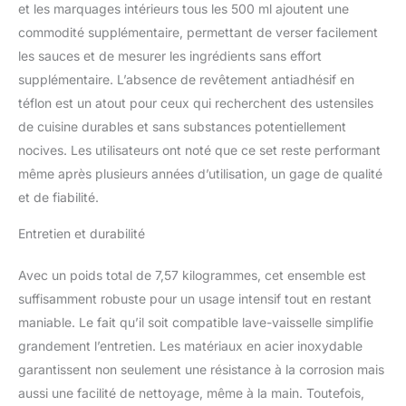
cuisson Robuste : base
et les marquages intérieurs tous les 500 ml ajoutent une
en acier inoxydable à
commodité supplémentaire, permettant de verser facilement
haute résistance aux
les sauces et de mesurer les ingrédients sans effort
chocs pour une
supplémentaire. L’absence de revêtement antiadhésif en
robustesse absolue
Convient à tous les
téflon est un atout pour ceux qui recherchent des ustensiles
types de feux, y compris
de cuisine durables et sans substances potentiellement
à induction : convient
nocives. Les utilisateurs ont noté que ce set reste performant
pour les cuisinières à
même après plusieurs années d’utilisation, un gage de qualité
gaz, électriques,
vitrocéramiques et à
et de fiabilité.
induction Tefal, N°1 des
articles culinaires : avec
Entretien et durabilité
Tefal profitez de délicieux
résultats chaque jour
Avec un poids total de 7,57 kilogrammes, cet ensemble est
suffisamment robuste pour un usage intensif tout en restant
maniable. Le fait qu’il soit compatible lave-vaisselle simplifie
grandement l’entretien. Les matériaux en acier inoxydable
garantissent non seulement une résistance à la corrosion mais
aussi une facilité de nettoyage, même à la main. Toutefois,