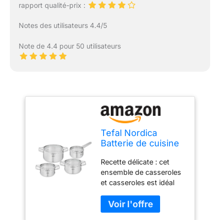
rapport qualité-prix :
Notes des utilisateurs 4.4/5
Note de 4.4 pour 50 utilisateurs
Tefal Nordica
Batterie de cuisine
8 pièces Casserole
Recette délicate : cet
16 cm + Faitouts
ensemble de casseroles
18/20/24 cm en
et casseroles est idéal
acier inoxydable +
pour cuisiner tous les
Couvercles verre,
repas familiaux comme
Becs verseurs,
les pâtes ou le riz, mais
Egouttage facile,