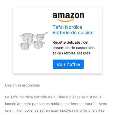
Tefal Nordica
Batterie de cuisine
8 pièces Casserole
Recette délicate : cet
16 cm + Faitouts
ensemble de casseroles
18/20/24 cm en
et casseroles est idéal
acier inoxydable +
pour cuisiner tous les
Couvercles verre,
repas familiaux comme
Becs verseurs,
les pâtes ou le riz, mais
Egouttage facile,
aussi pour mijoter ou
Induction
cuisiner ou préparer des
H852S855
Design et ergonomie
sauces délicates
Respectueux de
l'environnement : produit
La Tefal Nordica Batterie de cuisine 8 pièces se distingue
recyclable Résultats de
immédiatement par son esthétique moderne et épurée. Avec
cuisson parfaits : la base
une finition polie, ce set en acier inoxydable offre une allure
épaisse à induction