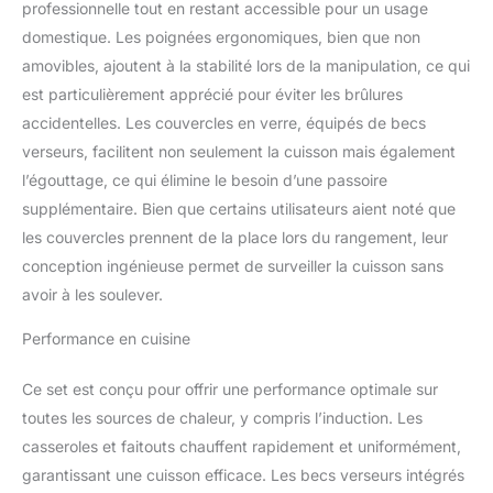
professionnelle tout en restant accessible pour un usage
garantit une répartition
uniforme de la chaleur
domestique. Les poignées ergonomiques, bien que non
pour des résultats
amovibles, ajoutent à la stabilité lors de la manipulation, ce qui
délicieux Innovant :
est particulièrement apprécié pour éviter les brûlures
double poignée brevetée,
accidentelles. Les couvercles en verre, équipés de becs
bec verseur intégré et
couvercle d'égouttement
verseurs, facilitent non seulement la cuisson mais également
pour un égouttement
l’égouttage, ce qui élimine le besoin d’une passoire
facile et sûr Minimaliste :
supplémentaire. Bien que certains utilisateurs aient noté que
lignes pures et droites
les couvercles prennent de la place lors du rangement, leur
inspirées du design
conception ingénieuse permet de surveiller la cuisson sans
nordique pour ne
conserver que l'essentiel
avoir à les soulever.
de votre cuisine Faitout
en acier inoxydable de
Performance en cuisine
haute qualité, design sûr
et robuste, aucun risque
Ce set est conçu pour offrir une performance optimale sur
de dommages au fil du
toutes les sources de chaleur, y compris l’induction. Les
temps Grand couvercle
casseroles et faitouts chauffent rapidement et uniformément,
en verre : pour un
contrôle facile de la
garantissant une cuisson efficace. Les becs verseurs intégrés