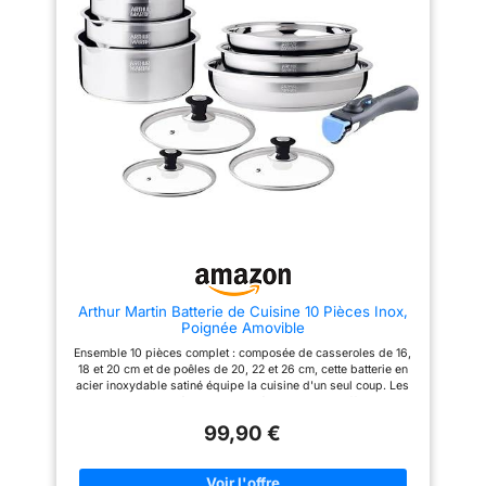
les poêles et casseroles
plus sains. Il n'accroche pas et
chocs pour une
Menastyl. Un petit plat mijoté,
se nettoie d'un simple passage
une poêlée de légumes du
sous l'eau, pour un entretien
robustesse absolue
jardin, une sauce onctueuse et
rapide au quotidien Manche
Convient à tous les
plus encore avec ce magnifique
amovible : le manche se clipse
types de feux, y compris
set de poêles et casseroles -
et se retire d'un geste, ce qui
Faciles à nettoyer grâce au
permet de passer du feu au four
à induction : convient
Revêtement sans PFOA ni BPA,
et d'empiler les récipients pour
pour les cuisinières à
sans plomb ni cadmium: le goût
un rangement optimisé. Un seul
des aliments est préservé.
manche suffit à manipuler
gaz, électriques,
PRODUITS MULTIFONCTIONS,
l'ensemble de la batterie en
vitrocéramiques et à
MULTIUSAGES : Les poêles et
toute sécurité Empilable et
induction Tefal, N°1 des
casseroles sont anti adhésives,
compacte : conçue pour
très robustes et résistantes
s'empiler, la batterie occupe un
articles culinaires : avec
dans le temps. Elles offrent une
minimum de place dans les
Tefal profitez de délicieux
distribution parfaite et
placards une fois rangée,
homogène de la chaleur et sont
idéale pour les petites cuisines.
résultats chaque jour
adaptées à tous types de feux y
Un gain d'espace appréciable
compris l’induction. Les poêles
qui facilite l'organisation au
Arthur Martin Batterie de Cuisine 10 Pièces Inox,
et casseroles Menastyl passent
quotidien Compatible tous feux
Poignée Amovible
de la plaque de cuisson, au four
dont induction : la batterie
(sans la poignée) à la table,
s'utilise sur toutes les sources
Ensemble 10 pièces complet : composée de casseroles de 16,
mais aussi au réfrigérateur et
de chaleur, y compris
18 et 20 cm et de poêles de 20, 22 et 26 cm, cette batterie en
même au lave-vaisselle !
l'induction, pour s'adapter à
acier inoxydable satiné équipe la cuisine d'un seul coup. Les
PRATIQUE : Découvrez une
toutes les cuisines. Sa finition
couvercles adaptés et les poignées amovibles offrent une
batterie de cuisine innovante
carbone apporte une touche de
flexibilité inégalée au quotidien Acier inoxydable satiné :
associée au savoir-faire d’une
style à l'ensemble de la cuisine
99,90 €
l'acier inoxydable satiné, sans revêtement antiadhésif, garantit
marque française de près de 50
une cuisson saine qui préserve les saveurs naturelles des
ans d’histoire. Elle passe au
aliments. Robuste et hygiénique, il ne rouille pas et conserve
lave-vaisselle. Bonne diffusion
son aspect élégant dans le temps Poignée amovible : la