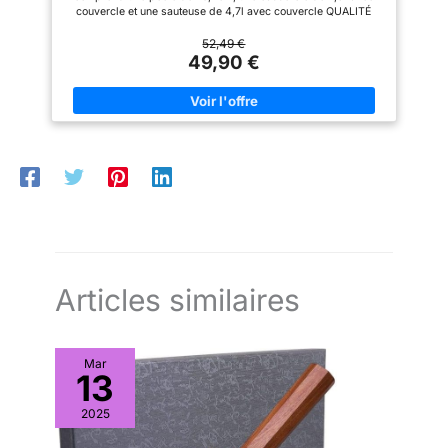
pour une qualité professionnelle
couvercle et une sauteuse de 4,7l avec couvercle QUALITÉ
de voir vos aliments changer
en cuisine. Un ensemble idéal
PROFESSIONNELLE : batterie de cuisine en acier inoxydable
pendant la cuisson, les
pour les chefs en herbe comme
fabriquée à partir d’acier 18/8 épais et d’un fond en aluminium
52,49 €
élégantes poignées en métal
pour les cuisiniers confirmés
pour une répartition uniforme de la chaleur POLYVALENCE :
49,90 €
froid sont agréables à tenir, la
compatible tous feux, y compris induction ; les casseroles et
liaison rivetée entre la poignée
poêles allant au four peuvent supporter des températures allant
et la casserole réduit
jusqu’à 260 °C (à l’exception des couvercles en verre) DESIGN
efficacement le transfert de
CONFORTABLE : les poignées ergonomiques rivetées en acier
chaleur et vous permet de
inoxydable restent froides au toucher pour une manipulation en
toujours rester au frais, et le
toute sécurité COUVERCLES VENTILÉS : les couvercles en
large bord verseur garantit qu'il
verre trempé avec évents intégrés permettent de surveiller
n'y a pas de débordement
facilement les aliments pendant la cuisson LAVE-VAISSELLE :
lorsque vous versez l'eau.
lavable au lave-vaisselle pour un nettoyage rapide et pratique
【Un Service Amical】Wodillo
après utilisation. Laver à la main avec de l’eau chaude et du
offre une garantie de deux ans
savon doux pour préserver le revêtement
et un excellent service clientèle,
vous pouvez acheter en toute
confiance. S'il y a un problème
de qualité avec le produit,
Articles similaires
veuillez nous contacter à temps,
nous vous fournirons une
assurance de qualité.
Mar
13
2025