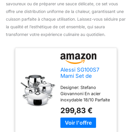
savoureux ou de préparer une sauce délicate, ce set vous
offre une distribution uniforme de la chaleur, garantissant une
cuisson parfaite à chaque utilisation. Laissez-vous séduire par
la qualité et l’esthétique de cet ensemble, qui saura
transformer votre expérience culinaire au quotidien.
Alessi SG100S7
Mami Set de
Casseroles Acier
Designer: Stefano
Inoxydable 38 x 46
Giovannoni En acier
x 40 cm
inoxydable 18/10 Parfaite
idée cadeau Marmite
299,83 €
(SG100/20), Faitout
(SG101/20), Rondin
(SG102/24), Casserole à
long manche (SG105/14),