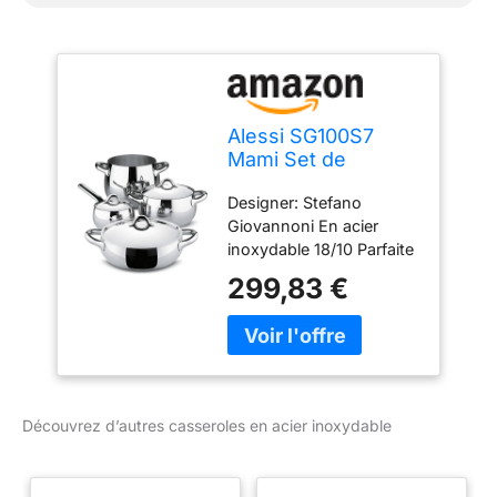
Alessi SG100S7
Mami Set de
Casseroles Acier
Designer: Stefano
Inoxydable 38 x 46
Giovannoni En acier
x 40 cm
inoxydable 18/10 Parfaite
idée cadeau Marmite
299,83 €
(SG100/20), Faitout
(SG101/20), Rondin
(SG102/24), Casserole à
long manche (SG105/14),
Couvercle (SG200/14),
Couvercle (SG200/20),
Découvrez d’autres casseroles en acier inoxydable
Couvercle (SG200/24).