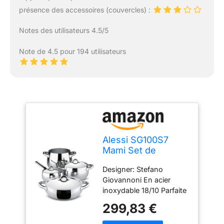
présence des accessoires (couvercles) :
Notes des utilisateurs 4.5/5
Note de 4.5 pour 194 utilisateurs
Alessi SG100S7
Mami Set de
Casseroles Acier
Designer: Stefano
Inoxydable 38 x 46
Giovannoni En acier
x 40 cm
inoxydable 18/10 Parfaite
idée cadeau Marmite
299,83 €
(SG100/20), Faitout
(SG101/20), Rondin