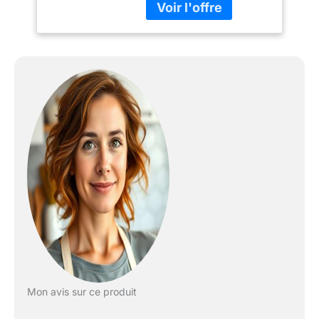
(SG102/24), Casserole à
long manche (SG105/14),
Couvercle (SG200/14),
Couvercle (SG200/20),
Couvercle (SG200/24).
Mon avis sur ce produit