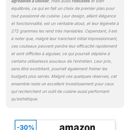
agréables à utiliser
, mais aussi
robustes
et bien
éblouissantes, tout en
étant durable, offrant un
équilibrés, ce qui en fait un choix de premier plan pour
excellent contrôle, une
tout passionné de cuisine. Leur design, alliant élégance
flexibilité et un confort
et fonctionnalité, est un véritable atout, et leur légèreté à
exceptionnels pour
272 grammes les rend très maniables. Cependant, il est
toutes les mains. Avec le
couteau de chef
à noter que, malgré leur tranchant initial impressionnant,
SANMUZUO, vous
ces couteaux peuvent perdre leur efficacité rapidement
n'avez pas à vous
et sont difficiles à aiguiser, ce qui pourrait déplaire à
soucier de vous fatiguer
certains utilisateurs soucieux de l’entretien. Leur prix,
ou d'avoir mal aux
sans être exorbitant, pourrait également freiner les
mains. ✔
PERFORMANCE :
budgets plus serrés. Malgré ces quelques réserves, cet
Équilibre parfait dans la
ensemble reste un excellent investissement pour ceux
main, bord de coupe en
qui recherchent un outil de cuisine aussi performant
forme de V - moins de 13
qu’esthétique.
degrés d'un côté pour
atteindre une netteté
exceptionnelle (6-8 N), et
une dureté Rockwell
(échelle Rockwell) de
-30%
60±2, en fait l'un des