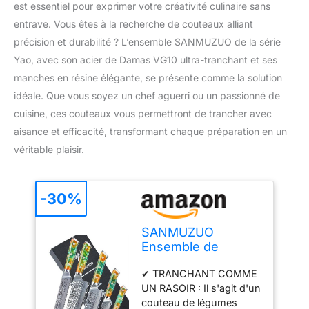
est essentiel pour exprimer votre créativité culinaire sans
entrave. Vous êtes à la recherche de couteaux alliant
précision et durabilité ? L’ensemble SANMUZUO de la série
Yao, avec son acier de Damas VG10 ultra-tranchant et ses
manches en résine élégante, se présente comme la solution
idéale. Que vous soyez un chef aguerri ou un passionné de
cuisine, ces couteaux vous permettront de trancher avec
aisance et efficacité, transformant chaque préparation en un
véritable plaisir.
-30%
SANMUZUO
Ensemble de
couteaux de chef -
✔ TRANCHANT COMME
Set de couteaux de
UN RASOIR : Il s'agit d'un
cuisine de 5 pièces
couteau de légumes
- Acier de Damas