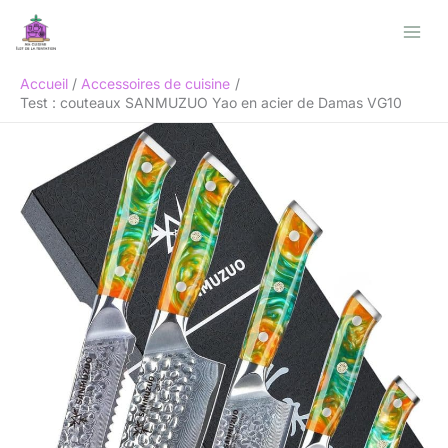
Aller
Rechercher
au
contenu
Accueil
Accessoires de cuisine
Test : couteaux SANMUZUO Yao en acier de Damas VG10