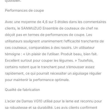
quotidien.
MANCHE EN RÉSINE
MÉLANGÉE : Le design
Performances de coupe
parfait du manche
combiné à un matériau
Avec une moyenne de 4,6 sur 5 étoiles dans les commentaires
en résine luxueux, un fini
miroir à la main rend les
clients, le SANMUZUO Ensemble de couteaux de chef ne
propriétés colorées de la
déçoit pas en termes de performances de coupe. Les
résine
utilisateurs soulignent unanimement l’efficacité tranchante de
exceptionnellement
ces couteaux, comparables à des rasoirs. Un utilisateur
éblouissantes, tout en
étant durable, offrant un
témoigne : « Un plaisir de l’utiliser. Produit beau, bien fait.
excellent contrôle, une
Excellent surtout pour couper les légumes. » Toutefois,
flexibilité et un confort
certains notent que le tranchant peut s’émousser assez
exceptionnels pour
rapidement, ce qui pourrait nécessiter un aiguisage régulier
toutes les mains. Avec le
couteau de chef
pour maintenir la performance optimale.
SANMUZUO, vous
n'avez pas à vous
Qualité de fabrication
soucier de vous fatiguer
ou d'avoir mal aux
L’acier de Damas VG10 utilisé pour la lame est reconnu pour
mains. ✔
sa robustesse et sa durabilité. Les avis clients confirment
PERFORMANCE :