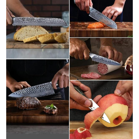
technologie moderne, et
réalise la révolution des
couteaux. Chaque
couteau est soumis à un
processus d'essai et
d'acceptation strict, puis
nous livrerons le couteau
de cuisine parfait à nos
clients.