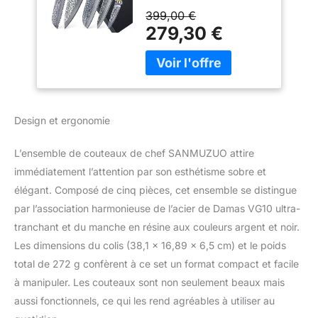
chinois, la lame
VG10 ultra-
399,00 €
précisément conique est
tranchant et
279,30 €
fabriquée en acier
manche en résine -
damassé de 67 couches,
Série Yao
la couche centrale est en
matériau VG10,
enveloppée de 33
couches de haut acier
Design et ergonomie
inoxydable au carbone
de qualité de chaque
L’ensemble de couteaux de chef SANMUZUO attire
côté pour assurer une
immédiatement l’attention par son esthétisme sobre et
excellente solidité,
durabilité et résistance
élégant. Composé de cinq pièces, cet ensemble se distingue
aux taches. La surface
par l’association harmonieuse de l’acier de Damas VG10 ultra-
forgée est polie pour
tranchant et du manche en résine aux couleurs argent et noir.
minimiser la traînée et
Les dimensions du colis (38,1 x 16,89 x 6,5 cm) et le poids
offrir des coupes douces
comme de la gelée et
total de 272 g confèrent à ce set un format compact et facile
une performance
à manipuler. Les couteaux sont non seulement beaux mais
antiadhésive améliorée.
aussi fonctionnels, ce qui les rend agréables à utiliser au
✔ MAGNIFIQUE