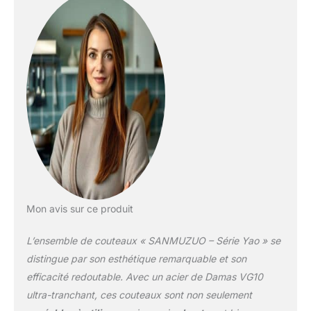
de qualité de chaque
côté pour assurer une
excellente solidité,
durabilité et résistance
aux taches. La surface
forgée est polie pour
minimiser la traînée et
offrir des coupes douces
comme de la gelée et
une performance
antiadhésive améliorée.
✔ MAGNIFIQUE
MANCHE EN RÉSINE
MÉLANGÉE : Le design
Mon avis sur ce produit
parfait du manche
combiné à un matériau
L’ensemble de couteaux « SANMUZUO – Série Yao » se
en résine luxueux, un fini
miroir à la main rend les
distingue par son esthétique remarquable et son
propriétés colorées de la
efficacité redoutable. Avec un acier de Damas VG10
résine
ultra-tranchant, ces couteaux sont non seulement
exceptionnellement