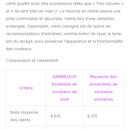
cette qualité avec des expressions telles que « Très robuste »
Équilibre parfait dans la
et « Se sent bien en main ». Le manche en résine assure une
main, bord de coupe en
forme de V - moins de 13
prise confortable et sécurisée, même lors d’une utilisation
degrés d'un côté pour
prolongée. Cependant, notre consigne est de suivre les
atteindre une netteté
recommandations d’entretien, comme éviter de rayer la lame
exceptionnelle (6-8 N), et
lors du lavage, pour préserver l’apparence et la fonctionnalité
une dureté Rockwell
(échelle Rockwell) de
des couteaux.
60±2, en fait l'un des
couteaux les plus
Comparaison et classement
résistants de sa
catégorie. ✔ POUR TOUS
SANMUZUO
Moyenne des
VOS BESOINS -
Ensemble de
ensembles de
L'ensemble de couteaux
Critère
de cuisine SANMUZUO 5
couteaux de
couteaux
PCS comprend un
chef
similaires
couteau de chef de 8
pouces, un couteau à
Note moyenne
pain dentelé de 8
4,6/5
4,3/5
des clients
pouces, un couteau
Santoku de 7 pouces, un