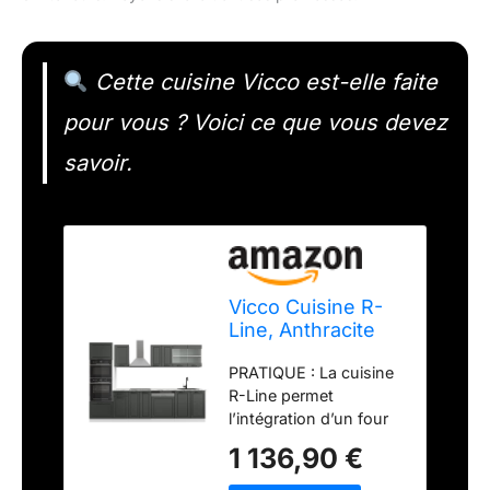
Cette cuisine Vicco est-elle faite
pour vous ? Voici ce que vous devez
savoir.
Vicco Cuisine R-
Line, Anthracite
Campagne,
PRATIQUE : La cuisine
300cm
R-Line permet
l’intégration d’un four
et d’un micro-ondes
1 136,90 €
dans une colonne
haute. Des façades