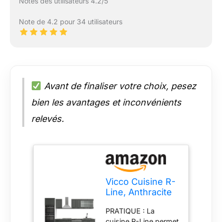
Notes des utilisateurs 4.2/5
Note de 4.2 pour 34 utilisateurs
Avant de finaliser votre choix, pesez
bien les avantages et inconvénients
relevés.
Vicco Cuisine R-
Line, Anthracite
Campagne,
PRATIQUE : La
300cm
cuisine R-Line permet