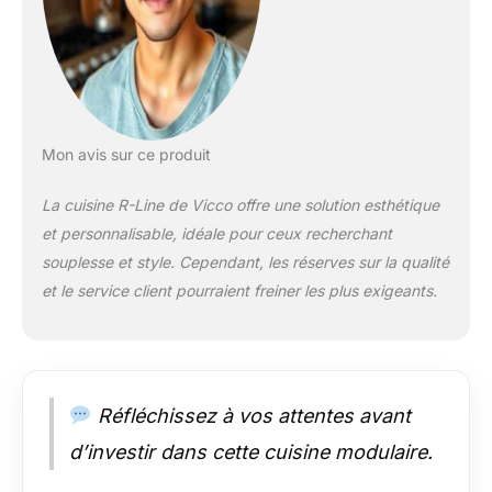
une largeur de 300
cm et une hauteur de
207 cm. Les meubles
bas ont une
profondeur de 46
cm. Niche pour four :
56,8x59,4x55 cm.
Mon avis sur ce produit
Niche pour micro-
ondes : 56,8x45x55
La cuisine R-Line de Vicco offre une solution esthétique
cm. MATÉRIAU : Les
et personnalisable, idéale pour ceux recherchant
façades de la cuisine
souplesse et style. Cependant, les réserves sur la qualité
sont en MDF. Le
corps est fabriqué en
et le service client pourraient freiner les plus exigeants.
panneau de
particules de 16 mm
avec revêtement en
résine mélaminée. Le
plan de travail est en
Réfléchissez à vos attentes avant
panneau de
d’investir dans cette cuisine modulaire.
particules de 28 mm.
CONTENU DE