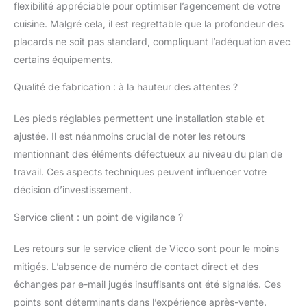
flexibilité appréciable pour optimiser l’agencement de votre
Niche pour micro-
ondes : 56,8x45x55
cuisine. Malgré cela, il est regrettable que la profondeur des
cm. MATÉRIAU : Les
placards ne soit pas standard, compliquant l’adéquation avec
façades de la cuisine
certains équipements.
sont en MDF. Le corps
est fabriqué en
Qualité de fabrication : à la hauteur des attentes ?
panneau de particules
de 16 mm avec
Les pieds réglables permettent une installation stable et
revêtement en résine
ajustée. Il est néanmoins crucial de noter les retours
mélaminée. Le plan de
travail est en panneau
mentionnant des éléments défectueux au niveau du plan de
de particules de 28
travail. Ces aspects techniques peuvent influencer votre
mm. CONTENU DE
décision d’investissement.
LIVRAISON : bloc de
cuisine avec plan de
Service client : un point de vigilance ?
travail, matériel de
montage, instructions
Les retours sur le service client de Vicco sont pour le moins
de montage (sauf
mitigés. L’absence de numéro de contact direct et des
indication contraire, les
appareils
échanges par e-mail jugés insuffisants ont été signalés. Ces
électroménagers et les
points sont déterminants dans l’expérience après-vente.