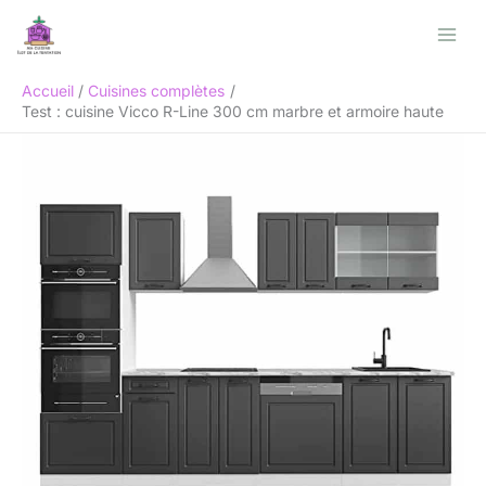
Aller
Rechercher
au
contenu
Accueil
Cuisines complètes
Test : cuisine Vicco R-Line 300 cm marbre et armoire haute