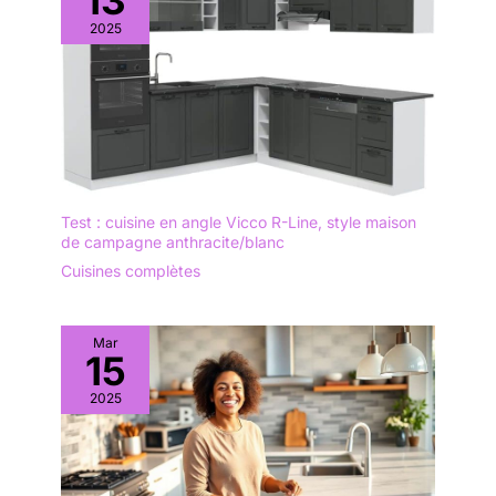
13
2025
Test : cuisine en angle Vicco R-Line, style maison
de campagne anthracite/blanc
Cuisines complètes
Mar
15
2025