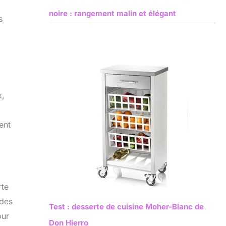
noire : rangement malin et élégant
s
x,
ent
rte
 des
Test : desserte de cuisine Moher-Blanc de
our
Don Hierro