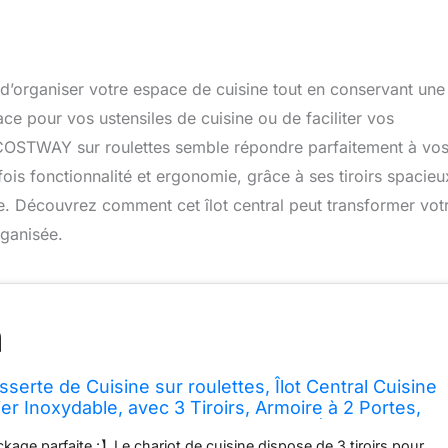
e d’organiser votre espace de cuisine tout en conservant une
e pour vos ustensiles de cuisine ou de faciliter vos
 COSTWAY sur roulettes semble répondre parfaitement à vo
fois fonctionnalité et ergonomie, grâce à ses tiroirs spacieu
le. Découvrez comment cet îlot central peut transformer vot
rganisée.
rte de Cuisine sur roulettes, Îlot Central Cuisine
er Inoxydable, avec 3 Tiroirs, Armoire à 2 Portes,
ables, Porte-Serviettes et Support à Épices, Noir
kage parfaite :】Le chariot de cuisine dispose de 3 tiroirs pour