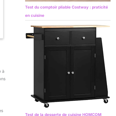
Test du comptoir pliable Costway : praticité
en cuisine
e à
ons
es
Test de la desserte de cuisine HOMCOM