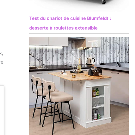
Test du chariot de cuisine Blumfeldt :
desserte à roulettes extensible
s
x,
re