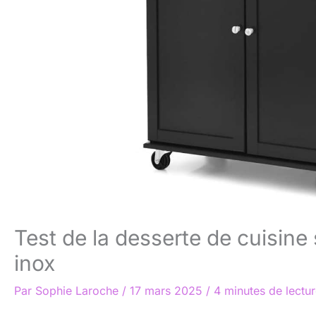
Test de la desserte de cuisin
inox
Par
Sophie Laroche
/
17 mars 2025
/
4 minutes de lectu