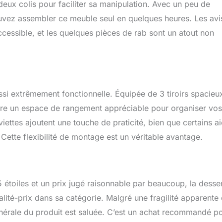
n deux colis pour faciliter sa manipulation. Avec un peu de
ison de praticité et de polyvalence, ce qui le rend idéal pour la
à manger, le restaurant, le bar ou n'importe où.
uvez assembler ce meuble seul en quelques heures. Les avi
cessible, et les quelques pièces de rab sont un atout non
ussi extrêmement fonctionnelle. Équipée de 3 tiroirs spacieu
offre un espace de rangement appréciable pour organiser vos
viettes ajoutent une touche de praticité, bien que certains ai
Cette flexibilité de montage est un véritable avantage.
étoiles et un prix jugé raisonnable par beaucoup, la desse
té-prix dans sa catégorie. Malgré une fragilité apparente
 générale du produit est saluée. C’est un achat recommandé p