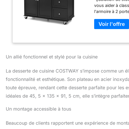
vous aider à class
l'armoire à 2 por
nécessaires de cu
inoxydable appor
aliments tout en
stockage personna
de stocker des art
besoins de stocka
pratiques, le char
Un allié fonctionnel et stylé pour la cuisine
plus, le porte-se
facile. 【Structur
La desserte de cuisine COSTWAY s’impose comme un élém
chariot de cuisine
le comptoir en ac
fonctionnalité et esthétique. Son plateau en acier inoxyd
capacité de charg
toute épreuve, rendant cette desserte parfaite pour les esp
lors du nettoyage
idéales de 45, 5 x 135 x 91, 5 cm, elle s’intègre parfai
est équipé de 5 ro
rotation à 360 de
roues avec freins
Un montage accessible à tous
roue supplémentai
service :】Un desi
Beaucoup de clients rapportent une expérience de montag
intérieures et mon