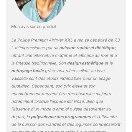
téléchargez notre
application HomeID pour
trouver des recettes
saines et personnalisées
- Suivez les recettes
Mon avis sur ce produit
étape par étape pour une
absolue simplicité de vos
Le Philips Premium Airfryer XXL avec sa capacité de 7,3
préparations
L m’impressionne par sa
cuisson rapide et diététique
,
CROUSTILLANT À
offrant une alternative moderne et efficace au four et à
L'EXTÉRIEUR,
la friteuse traditionnelle. Son
design esthétique
et le
MOELLEUX À
L'INTÉRIEUR : la
nettoyage facile
grâce aux pièces allant au lave-
technologie Rapid Air fait
vaisselle sont des atouts indéniables pour un usage
circuler l'air chaud pour
quotidien. Cependant, son prix élevé et son
des aliments croustillants
encombrement peuvent être des obstacles majeurs,
et tendres - La fonction
Fat Removal capture
notamment lorsque l’espace est limité. Bien que
l'excès de graisse
l’absence d’un mode d’emploi puisse désorienter au
NETTOYAGE SIMPLE :
départ, la
polyvalence des programmes
et l’efficacité
friteuse sans huile
de la cuisson des viandes et des légumes compenseront
Airfryer XXL
Premiumavec pièces
cet inconvénient pour ceux prêts à expérimenter.