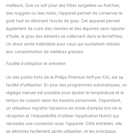
circuler l'air chaud pour
meilleurs. Que ce soit pour des frites surgelées ou fraîches,
des aliments croustillants
et tendres - La fonction
des nuggets ou des rostis, l’appareil permet de conserver le
Fat Removal capture
goût tout en éliminant l’excès de gras. Cet appareil permet
l'excès de graisse
également de cuire des viandes et des légumes sans rajouter
NETTOYAGE SIMPLE :
d’huile, le gras des aliments se collectant dans la lèchefrites.
friteuse sans huile
Un atout santé indéniable pour ceux qui souhaitent réduire
Airfryer XXL
Premiumavec pièces
leur consommation de matières grasses.
amovibles lavables au
lave-vaisselle pour un
Facilité d’utilisation et entretien
nettoyage simplissime
Un des points forts de la Philips Premium Airfryer XXL est sa
facilité d’utilisation. En plus des programmes automatiques, un
réglage manuel est possible pour ajuster la température et le
temps de cuisson selon les besoins personnels. Cependant,
un utilisateur regrette l’absence de mode d’emploi lors de la
réception et l’impossibilité d’utiliser l’application NutriU qui
nécessite une connexion avec l’appareil. Côté entretien, elle
se démonte facilement après utilisation, et les principaux