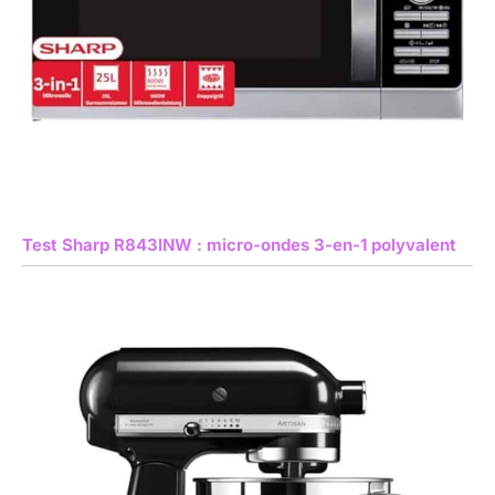
Test Sharp R843INW : micro-ondes 3-en-1 polyvalent