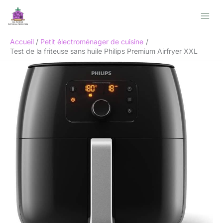
Aller
Rechercher
au
contenu
Accueil
Petit électroménager de cuisine
Test de la friteuse sans huile Philips Premium Airfryer XXL