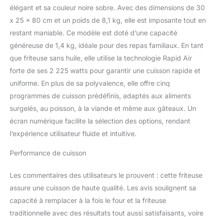
90 % moins de matières
élégant et sa couleur noire sobre. Avec des dimensions de 30
grasses* grâce à la
x 25 x 80 cm et un poids de 8,1 kg, elle est imposante tout en
friteuse à air** - Frire,
restant maniable. Ce modèle est doté d’une capacité
cuire, rôtir, griller et
réchauffer, technologie
généreuse de 1,4 kg, idéale pour des repas familiaux. En tant
Rapid Air et anti-gras
que friteuse sans huile, elle utilise la technologie Rapid Air
RECETTES
forte de ses 2 225 watts pour garantir une cuisson rapide et
PERSONNALISÉES:
uniforme. En plus de sa polyvalence, elle offre cinq
téléchargez notre
application HomeID pour
programmes de cuisson prédéfinis, adaptés aux aliments
trouver des recettes
surgelés, au poisson, à la viande et même aux gâteaux. Un
saines et personnalisées
écran numérique facilite la sélection des options, rendant
- Suivez les recettes
l’expérience utilisateur fluide et intuitive.
étape par étape pour une
absolue simplicité de vos
Performance de cuisson
préparations
CROUSTILLANT À
Les commentaires des utilisateurs le prouvent : cette friteuse
L'EXTÉRIEUR,
MOELLEUX À
assure une cuisson de haute qualité. Les avis soulignent sa
L'INTÉRIEUR : la
capacité à remplacer à la fois le four et la friteuse
technologie Rapid Air fait
traditionnelle avec des résultats tout aussi satisfaisants, voire