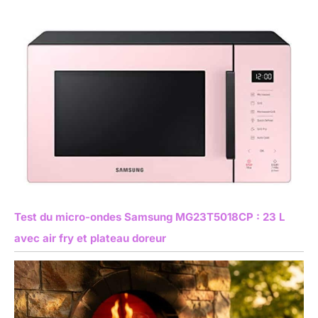
Test du micro-ondes Samsung MG23T5018CP : 23 L
avec air fry et plateau doreur