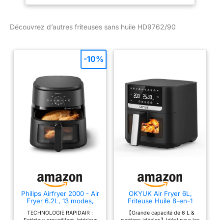
pour 6 portions - 5
(HD9762/90)
programmes avec écran
Découvrez d’autres friteuses sans huile HD9762/90
tactile UNE FAÇON PLUS
SAINE DE CUISINER :
des repas avec jusqu'à
90 % moins de matières
-10%
grasses* grâce à la
friteuse à air** - Frire,
cuire, rôtir, griller et
réchauffer, technologie
Rapid Air et anti-gras
RECETTES
PERSONNALISÉES:
téléchargez notre
application HomeID pour
trouver des recettes
saines et personnalisées
- Suivez les recettes
étape par étape pour une
Philips Airfryer 2000 - Air
OKYUK Air Fryer 6L,
Fryer 6.2L, 13 modes,
Friteuse Huile 8-en-1
absolue simplicité de vos
écran tactile, Noir
avec Fenêtre de
préparations
TECHNOLOGIE RAPIDAIR :
【Grande capacité de 6 L &
Visualisation, 1200W avec