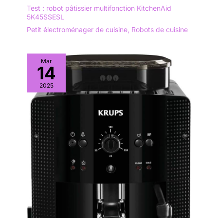
Test : robot pâtissier multifonction KitchenAid
5K45SSESL
Petit électroménager de cuisine
,
Robots de cuisine
Mar
14
2025