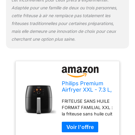
amovibles lavables au
Adaptée pour une famille de deux ou trois personnes,
lave-vaisselle pour un
cette friteuse à air ne remplace pas totalement les
nettoyage simplissime
friteuses traditionnelles pour certaines préparations,
mais elle demeure une innovation de choix pour ceux
cherchant une option plus saine.
Philips Premium
Airfryer XXL - 7.3 L,
Friteuse Sans Huile,
FRITEUSE SANS HUILE
Technologie Rapid
FORMAT FAMILIAL XXL :
Air et Élimine
la friteuse sans huile cuit
Graisses,
un poulet entier ou 1,4 kg
Séparateur Inclus,
de frites dans sa cuve de
HomeID-App
7,3 L et son grand panier
Recipes