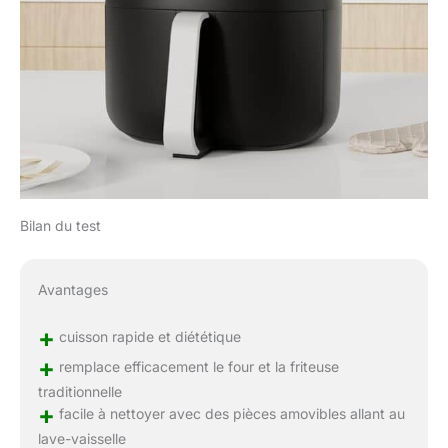
Bilan du test
Avantages
+
cuisson rapide et diététique
+
remplace efficacement le four et la friteuse
traditionnelle
+
facile à nettoyer avec des pièces amovibles allant au
lave-vaisselle