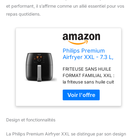
et performant, il s’affirme comme un allié essentiel pour vos
repas quotidiens.
Philips Premium
Airfryer XXL - 7.3 L,
Friteuse Sans Huile,
FRITEUSE SANS HUILE
Technologie Rapid
FORMAT FAMILIAL XXL :
Air et Élimine
la friteuse sans huile cuit
Graisses,
un poulet entier ou 1,4 kg
Séparateur Inclus,
de frites dans sa cuve de
HomeID-App
7,3 L et son grand panier
Recipes
pour 6 portions - 5
(HD9762/90)
programmes avec écran
Design et fonctionnalités
tactile UNE FAÇON PLUS
SAINE DE CUISINER :
des repas avec jusqu'à
La Philips Premium Airfryer XXL se distingue par son design