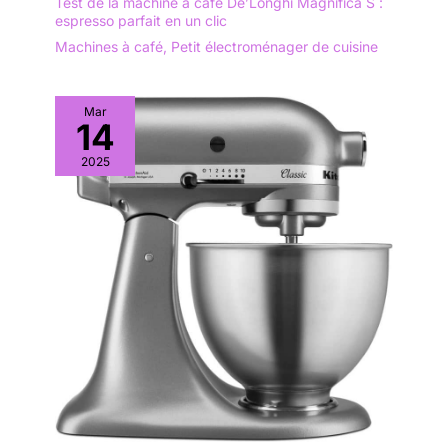
Test de la machine à café De’Longhi Magnifica S :
espresso parfait en un clic
Machines à café
,
Petit électroménager de cuisine
Mar
14
2025