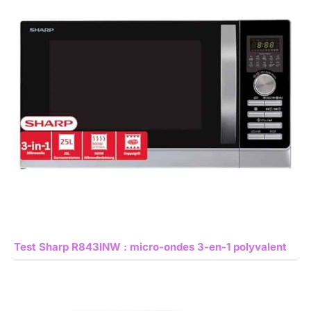
Test Sharp R843INW : micro-ondes 3-en-1 polyvalent