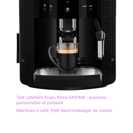
Test cafetière Krups Roma EA81M8 : expresso
personnalisé et puissant
Machines à café
,
Petit électroménager de cuisine