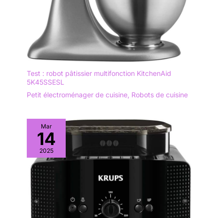
Test : robot pâtissier multifonction KitchenAid
5K45SSESL
Petit électroménager de cuisine
,
Robots de cuisine
Mar
14
2025