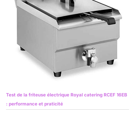
Test de la friteuse électrique Royal catering RCEF 16EB
: performance et praticité