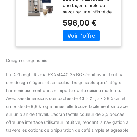
une façon simple de
Classique, 8
savourer une infinité de
Boissons
variétés de grains de
Enregistrées, Écran
596,00 €
café avec la machine
Tactile Couleur,
automatique Rivelia,
Réservoir à Grains
compacte et intuitive,
de Café
avec une mousse de lait
Interchangeables,
onctueuse pour des
Beige
moments café
(EXAM440.35.BG)
Design et ergonomie
chaleureux à la maison
VOTRE CAFÉ D'UNE
La De’Longhi Rivelia EXAM440.35.BG séduit avant tout par
SIMPLE TOUCHE:
savourez votre café
son design élégant et sa couleur beige sable qui s’intègre
préféré d'une simple
harmonieusement dans n’importe quelle cuisine moderne.
pression, en choisissant
Avec ses dimensions compactes de 43 x 24,5 x 38,5 cm et
parmi 8 boissons
un poids de 9,8 kilogrammes, elle trouve facilement sa place
préprogrammées sur
sur un plan de travail. L’écran tactile couleur de 3,5 pouces
l'écran couleur tactile
intégral intuitif de 3,5"
offre une interface utilisateur intuitive, rendant la navigation à
EXPLOREZ CHAQUE
travers les options de préparation de café simple et agréable.
SAVEUR: changez