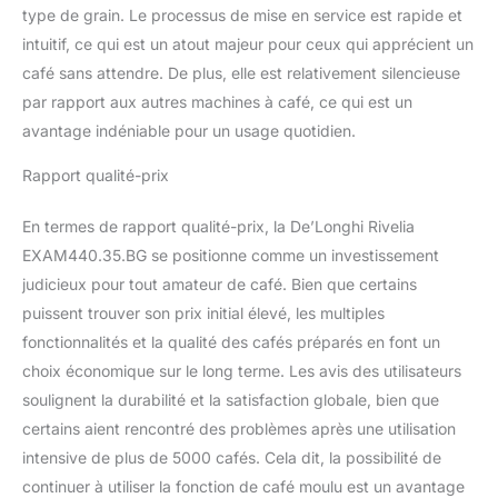
onctueuse, réalisez
type de grain. Le processus de mise en service est rapide et
manuellement selon vos
intuitif, ce qui est un atout majeur pour ceux qui apprécient un
préférences CE N’EST
café sans attendre. De plus, elle est relativement silencieuse
PAS JUSTE PARFAIT.
C’EST PERFETTO. Des
par rapport aux autres machines à café, ce qui est un
angles arrondis, des
avantage indéniable pour un usage quotidien.
surfaces tactiles
harmonieuses et des
Rapport qualité-prix
finitions brillantes; Rivelia
transforme chaque
En termes de rapport qualité-prix, la De’Longhi Rivelia
gorgée en un vrai plaisir.
EXAM440.35.BG se positionne comme un investissement
judicieux pour tout amateur de café. Bien que certains
puissent trouver son prix initial élevé, les multiples
fonctionnalités et la qualité des cafés préparés en font un
choix économique sur le long terme. Les avis des utilisateurs
soulignent la durabilité et la satisfaction globale, bien que
certains aient rencontré des problèmes après une utilisation
intensive de plus de 5000 cafés. Cela dit, la possibilité de
continuer à utiliser la fonction de café moulu est un avantage