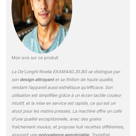
parmi 8 boissons
préprogrammées sur
l'écran couleur tactile
intégral intuitif de 3,5"
EXPLOREZ CHAQUE
SAVEUR: changez
aisément entre plusieurs
variétés de grains pour
que toute la famille
Mon avis sur ce produit
savoure son café préféré
et alternez facilement
La De’Longhi Rivelia EXAM440.35.BG se distingue par
entre café classique et
décaféiné tout au long
son
design attrayant
et sa finition de haute qualité,
de la journée
rendant l’appareil aussi esthétique qu’efficace. Son
DÉCOUVREZ LE VRAI
utilisation est simplifiée grâce à un écran tactile couleur
GOÛT DU CAFÉ: la
intuitif, et la mise en service est rapide, ce qui est un
technologie Bean Adapt
ajuste intelligemment les
atout pour les matins pressés. La machine offre un café
paramètres pour libérer le
d’une qualité exceptionnelle, avec des grains
meilleur arôme de
fraîchement moulus, et propose huit recettes différentes,
chaque grain de café
assurant une
polyvalence appréciable
. Toutefois,
VOTRE LAIT COMME