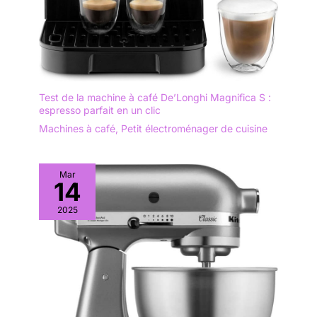
Test de la machine à café De’Longhi Magnifica S :
espresso parfait en un clic
Machines à café
,
Petit électroménager de cuisine
Mar
14
2025