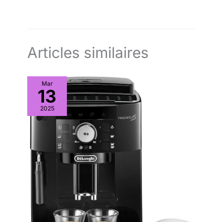
cappuccino ou le latte macchiato. ÉLÉGANT ET COMPACT :
Cette machine à café entièrement automatique compacte de
De'Longhi se distingue par ses angles arrondis et ses accents
brillants dans un tout nouveau design, pour s'intégrer
parfaitement dans toutes les cuisines.
Articles similaires
Mar
13
2025