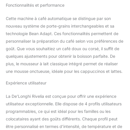
aisément entre plusieurs
Fonctionnalités et performance
variétés de grains pour
que toute la famille
Cette machine à café automatique se distingue par son
savoure son café préféré
nouveau système de porte-grains interchangeables et sa
et alternez facilement
entre café classique et
technologie Bean Adapt. Ces fonctionnalités permettent de
décaféiné tout au long
personnaliser la préparation du café selon vos préférences de
de la journée
goût. Que vous souhaitiez un café doux ou corsé, il suffit de
DÉCOUVREZ LE VRAI
quelques ajustements pour obtenir la boisson parfaite. De
GOÛT DU CAFÉ: la
plus, le mousseur à lait classique intégré permet de réaliser
technologie Bean Adapt
ajuste intelligemment les
une mousse onctueuse, idéale pour les cappuccinos et lattes.
paramètres pour libérer le
meilleur arôme de
Expérience utilisateur
chaque grain de café
VOTRE LAIT COMME
La De’Longhi Rivelia est conçue pour offrir une expérience
VOUS L'AIMEZ: préparez
utilisateur exceptionnelle. Elle dispose de 4 profils utilisateurs
des lattes et
programmables, ce qui est idéal pour les familles ou les
cappuccinos
personnalisés avec une
colocataires ayant des goûts différents. Chaque profil peut
mousse de lait riche et
être personnalisé en termes d’intensité, de température et de