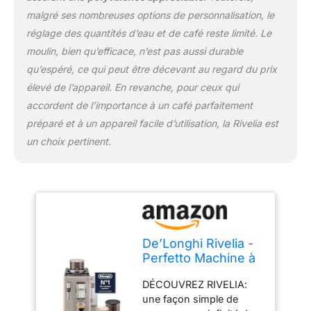
VOUS L'AIMEZ: préparez
malgré ses nombreuses options de personnalisation, le
des lattes et
réglage des quantités d’eau et de café reste limité. Le
cappuccinos
moulin, bien qu’efficace, n’est pas aussi durable
personnalisés avec une
qu’espéré, ce qui peut être décevant au regard du prix
mousse de lait riche et
onctueuse, réalisez
élevé de l’appareil. En revanche, pour ceux qui
manuellement selon vos
accordent de l’importance à un café parfaitement
préférences CE N’EST
préparé et à un appareil facile d’utilisation, la Rivelia est
PAS JUSTE PARFAIT.
un choix pertinent.
C’EST PERFETTO. Des
angles arrondis, des
surfaces tactiles
harmonieuses et des
finitions brillantes; Rivelia
transforme chaque
gorgée en un vrai plaisir.
De’Longhi Rivelia -
Perfetto Machine à
Café Automatique,
DÉCOUVREZ RIVELIA:
Mousseur à Lait
une façon simple de
Classique, 8