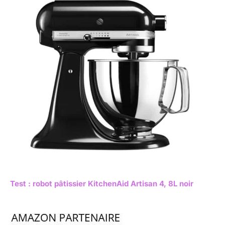
Test : robot pâtissier KitchenAid Artisan 4, 8L noir