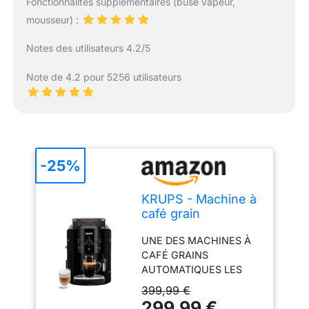
Fonctionnalités supplémentaires (buse vapeur,
mousseur) :
Notes des utilisateurs 4.2/5
Note de 4.2 pour 5256 utilisateurs
-25%
KRUPS - Machine à
café grain
Automatique
UNE DES MACHINES À
Essential Compacte
CAFÉ GRAINS
Noire - 15 bars
AUTOMATIQUES LES
PLUS COMPACTES DU
399,99 €
MARCHÉ (L 24,5 X P 33
299,99 €