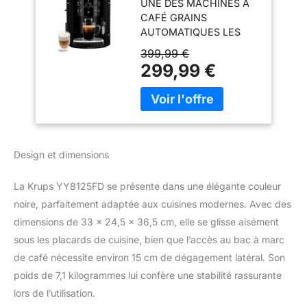
UNE DES MACHINES À
Essential Compacte
CAFÉ GRAINS
Noire - 15 bars
AUTOMATIQUES LES
PLUS COMPACTES DU
399,99 €
MARCHÉ (L 24,5 X P 33
299,99 €
X H 36,5 CM) : Réservoir
d’eau 1,7 L, bac à grains
260 g. DE L'ESPRESSO
AU CAFÉ ALLONGÉ : Les
meilleurs arômes de vos
grains fraîchement
Design et dimensions
moulus révélés à chaque
tasse grace au contrôle
La Krups YY8125FD se présente dans une élégante couleur
du broyage et de la
noire, parfaitement adaptée aux cuisines modernes. Avec des
température de Krups.
INTERFACE INTUITIVE :
dimensions de 33 x 24,5 x 36,5 cm, elle se glisse aisément
Commandes par
sous les placards de cuisine, bien que l’accès au bac à marc
boutons avec LED
de café nécessite environ 15 cm de dégagement latéral. Son
lumineuses pour un
poids de 7,1 kilogrammes lui confère une stabilité rassurante
usage fluide, simple et
rapide au quotidien.
lors de l’utilisation.
BUSE VAPEUR