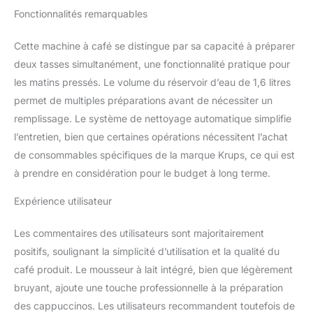
INTÉGRÉE : Réalisez
Fonctionnalités remarquables
chez vous des
cappuccinos onctueux
Cette machine à café se distingue par sa capacité à préparer
avec une mousse
deux tasses simultanément, une fonctionnalité pratique pour
parfaite. Facile à utiliser
les matins pressés. Le volume du réservoir d’eau de 1,6 litres
et à nettoyer.
permet de multiples préparations avant de nécessiter un
NETTOYAGE 100%
AUTOMATIQUE, 0%
remplissage. Le système de nettoyage automatique simplifie
D'EFFORT : Une pastille
l’entretien, bien que certaines opérations nécessitent l’achat
3x/an environ, sans rien
de consommables spécifiques de la marque Krups, ce qui est
à démonter dans la
à prendre en considération pour le budget à long terme.
machine. Rinçage interne
après chaque café.
Expérience utilisateur
RÉPARABILITÉ 15 ANS
AU JUSTE PRIX : Produit
réparable dans notre
Les commentaires des utilisateurs sont majoritairement
réseau de 6200
positifs, soulignant la simplicité d’utilisation et la qualité du
réparateurs dans le
café produit. Le mousseur à lait intégré, bien que légèrement
monde pour prolonger
bruyant, ajoute une touche professionnelle à la préparation
sa durée de vie.
des cappuccinos. Les utilisateurs recommandent toutefois de