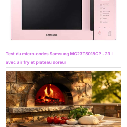
Test du micro-ondes Samsung MG23T5018CP : 23 L
avec air fry et plateau doreur