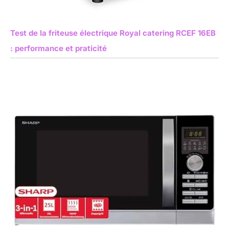
Test de la friteuse électrique Royal catering RCEF 16EB
: performance et praticité