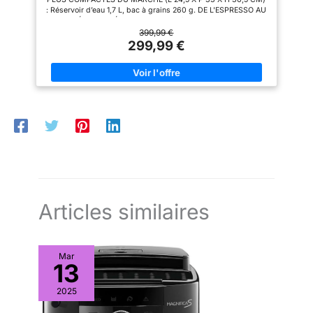
N’EST PAS JUSTE PARFAIT.
: Réservoir d’eau 1,7 L, bac à grains 260 g. DE L'ESPRESSO AU
C’EST PERFETTO. Du café du
CAFÉ ALLONGÉ : Les meilleurs arômes de vos grains
matin au cappuccino du du
fraîchement moulus révélés à chaque tasse grace au contrôle
399,99 €
goûter, Magnifica S transforme
du broyage et de la température de Krups. INTERFACE
299,99 €
chaque gorgée en un moment
INTUITIVE : Commandes par boutons avec LED lumineuses
de pur plaisir.
pour un usage fluide, simple et rapide au quotidien. BUSE
VAPEUR INTÉGRÉE : Réalisez chez vous des cappuccinos
onctueux avec une mousse parfaite. Facile à utiliser et à
nettoyer. NETTOYAGE 100% AUTOMATIQUE, 0% D'EFFORT :
Une pastille 3x/an environ, sans rien à démonter dans la
machine. Rinçage interne après chaque café. RÉPARABILITÉ 15
ANS AU JUSTE PRIX : Produit réparable dans notre réseau de
6200 réparateurs dans le monde pour prolonger sa durée de
vie.
Articles similaires
Mar
13
2025