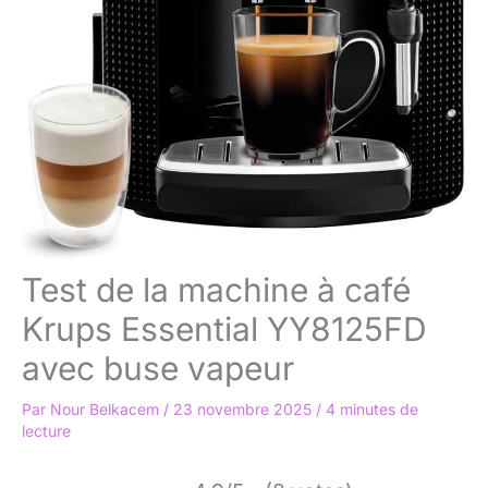
Test de la machine à café
Krups Essential YY8125FD
avec buse vapeur
Par
Nour Belkacem
/
23 novembre 2025
/
4 minutes de
lecture