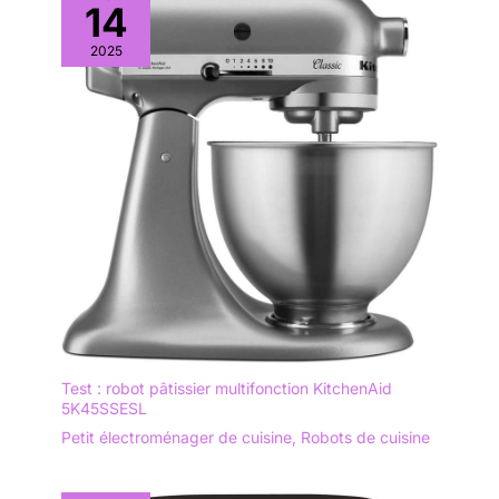
14
2025
Test : robot pâtissier multifonction KitchenAid
5K45SSESL
Petit électroménager de cuisine
,
Robots de cuisine