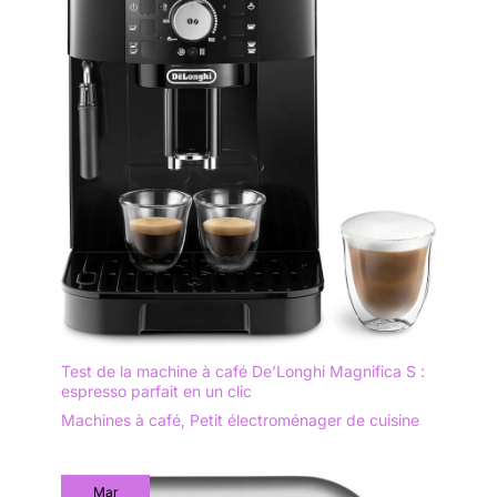
Test de la machine à café De’Longhi Magnifica S :
espresso parfait en un clic
Machines à café
,
Petit électroménager de cuisine
Mar