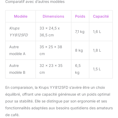
Comparatif avec d’autres modèles
Modèle
Dimensions
Poids
Capacité
Krups
33 x 24,5 x
7,1 kg
1,6 L
YY8125FD
36,5 cm
Autre
35 x 25 x 38
8 kg
1,8 L
modèle A
cm
Autre
32 x 23 x 35
6,5
1,5 L
modèle B
cm
kg
En comparaison, la Krups YY8125FD s’avère être un choix
équilibré, offrant une capacité généreuse et un poids optimal
pour sa stabilité. Elle se distingue par son ergonomie et ses
fonctionnalités adaptées aux besoins quotidiens des amateurs
de café.