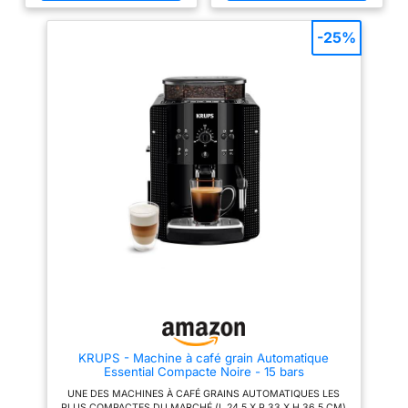
VOTRE CAFÉ, D'UNE SIMPLE
lait lisse et veloutée – parfaite
réparable dans notre
TOUCHE: avec Magnifica S
pour les cappuccinos et les
réseau de 6200
vous pouvez préparer votre
cafés au lait. SPÉCIALITÉS DE
-25%
café favori court ou long d'une
CAFÉ PERSONNALISABLES :
réparateurs dans le
simple pression et passer d'un
Ajustez facilement la taille de la
monde pour prolonger
café riche et aromatique au café
mouture, l'intensité du café, la
latte et crémeux CAFÉ
quantité et la température selon
sa durée de vie.
FRAÎCHEMENT MOULU ET
vos préférences personnelles.
PERSONNALISÉ: chaque tasse
NETTOYAGE FACILE : Le
est préparée à partir de grains
mousseur à lait classique ne
fraîchement moulus grâce au
comprend que deux pièces et
moulin à 13 réglages ; ajustez
elles sont compatibles lave-
l’intensité de l’arôme et
vaisselle, ce qui rend le
choisissez un café court ou long
nettoyage quotidien rapide et
d’une simple touche VOTRE
sans contrainte. COMPATIBLE
LAIT COMME VOUS L'AIMEZ: le
FILTRE AQUACLEAN : Réduit la
mousseur à lait 2-en-1 permet
formation de calcaire,
de choisir entre lait chaud ou
minimisant le besoin de
mousse dense pour vos
détartrage fréquent et
cappuccinos; le bec verseur
prolongeant la durée de vie de
s’adapte à différentes hauteurs
la machine à café.
de tasse (8–14 cm) NETTOYAGE
INTELLIGENT ET ÉCONOMIE
D’ÉNERGIE: facile à entretenir
grâce aux programmes
automatiques de rinçage et de
KRUPS - Machine à café grain Automatique
détartrage, pièces amovibles et
Essential Compacte Noire - 15 bars
indicateurs, avec arrêt
automatique, économie
UNE DES MACHINES À CAFÉ GRAINS AUTOMATIQUES LES
d’énergie et mode veille CE
PLUS COMPACTES DU MARCHÉ (L 24,5 X P 33 X H 36,5 CM)