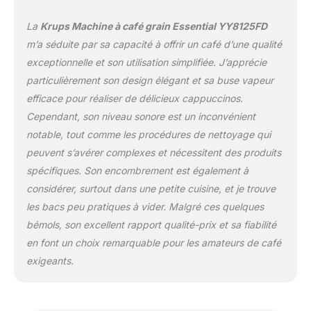
et à nettoyer.
La
Krups Machine à café grain Essential YY8125FD
NETTOYAGE 100%
AUTOMATIQUE, 0%
m’a séduite par sa capacité à offrir un café d’une qualité
D'EFFORT : Une pastille
exceptionnelle et son utilisation simplifiée. J’apprécie
3x/an environ, sans rien
particulièrement son design élégant et sa buse vapeur
à démonter dans la
efficace pour réaliser de délicieux cappuccinos.
machine. Rinçage interne
après chaque café.
Cependant, son niveau sonore est un inconvénient
RÉPARABILITÉ 15 ANS
notable, tout comme les procédures de nettoyage qui
AU JUSTE PRIX : Produit
peuvent s’avérer complexes et nécessitent des produits
réparable dans notre
spécifiques. Son encombrement est également à
réseau de 6200
réparateurs dans le
considérer, surtout dans une petite cuisine, et je trouve
monde pour prolonger
les bacs peu pratiques à vider. Malgré ces quelques
sa durée de vie.
bémols, son excellent rapport qualité-prix et sa fiabilité
en font un choix remarquable pour les amateurs de café
exigeants.