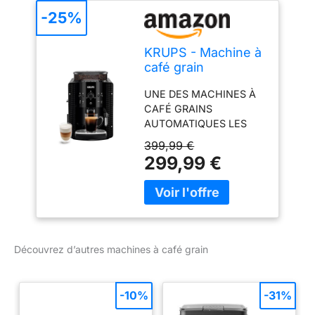
-25%
KRUPS - Machine à
café grain
Automatique
UNE DES MACHINES À
Essential Compacte
CAFÉ GRAINS
Noire - 15 bars
AUTOMATIQUES LES
PLUS COMPACTES DU
399,99 €
MARCHÉ (L 24,5 X P 33
299,99 €
X H 36,5 CM) : Réservoir
d’eau 1,7 L, bac à grains
260 g. DE L'ESPRESSO
AU CAFÉ ALLONGÉ : Les
meilleurs arômes de vos
grains fraîchement
Découvrez d’autres machines à café grain
moulus révélés à chaque
tasse grace au contrôle
du broyage et de la
-10%
-31%
température de Krups.