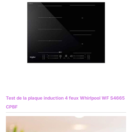
Test de la plaque induction 4 feux Whirlpool WF S4665
CPBF