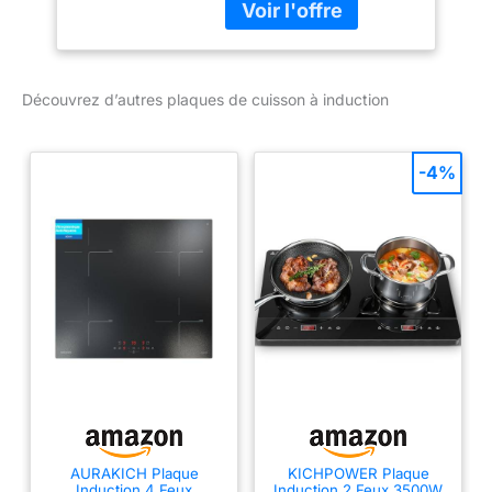
Contrôle du capteur
directselect;
Reconnaissance
électronique de la
Découvrez d’autres plaques de cuisson à induction
présence vasculaire;
Protection contre le
démarrage par des
enfants;
-4%
AURAKICH Plaque
KICHPOWER Plaque
Induction 4 Feux
Induction 2 Feux 3500W