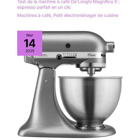
Test de la machine à café De’Longhi Magnifica S :
espresso parfait en un clic
Machines à café
,
Petit électroménager de cuisine
Mar
14
2025