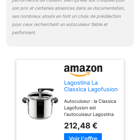
Sécurité : équipée de 5
son prix et certaines absences dans sa documentation,
systèmes de sécurité,
pour une utilisation sans
ses nombreux atouts en font un choix de prédilection
souci ; garantie de 25
pour ceux recherchant un autocuiseur fiable et
ans ; fabriqué en Italie
performant.
Lagostina La
Classica Lagofusion
Autocuiseur Ø 26
Autocuiseur : la Classica
cm Capacité 12 L
Lagofusion est
l'autocuiseur Lagostina
Ø 26 cm, capacité 12 l,
212,48 €
fabriquée en acier
inoxydable 18/10, dotée