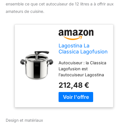
ensemble ce que cet autocuiseur de 12 litres a à offrir aux
amateurs de cuisine.
Lagostina La
Classica Lagofusion
Autocuiseur Ø 26
Autocuiseur : la Classica
cm Capacité 12 L
Lagofusion est
l'autocuiseur Lagostina
Ø 26 cm, capacité 12 l,
212,48 €
fabriquée en acier
inoxydable 18/10, dotée
d'un fond Lagofusion et
de poignées en bakélite ;
avec panier, livre de
recettes et écodose En
Design et matériaux
acier inoxydable :