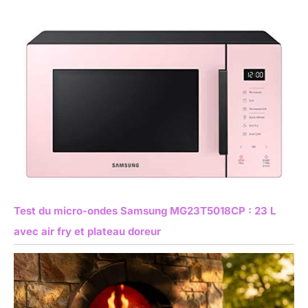
Test du micro-ondes Samsung MG23T5018CP : 23 L
avec air fry et plateau doreur