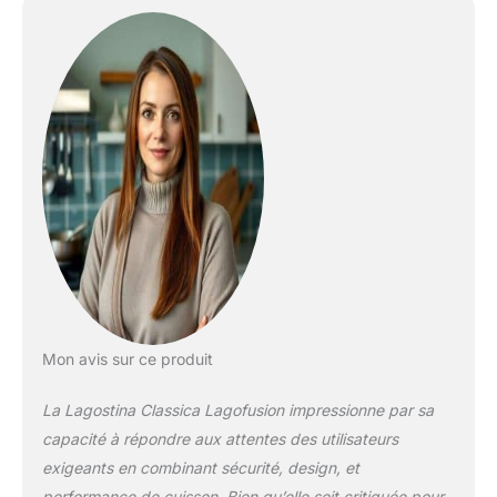
acier inoxydable :
autocuiseur fabriqué en
acier inoxydable 18/10 ;
hygiénique, anti-
corrosion et
extrêmement brillant
Fond Lagofusion :
équipé d'un fond de
haute épaisseur avec
disque en acier dentelé
et fondu au disque en
aluminium ; garantit une
excellente diffusion de la
chaleur et empêche les
aliments de coller
Mon avis sur ce produit
Poignées en bakélite : les
poignées reprennent le
La Lagostina Classica Lagofusion impressionne par sa
design du premier
autocuiseur Lagostina de
capacité à répondre aux attentes des utilisateurs
1960, fabriquées en
exigeants en combinant sécurité, design, et
bakélite anti-brûlure
performance de cuisson. Bien qu’elle soit critiquée pour