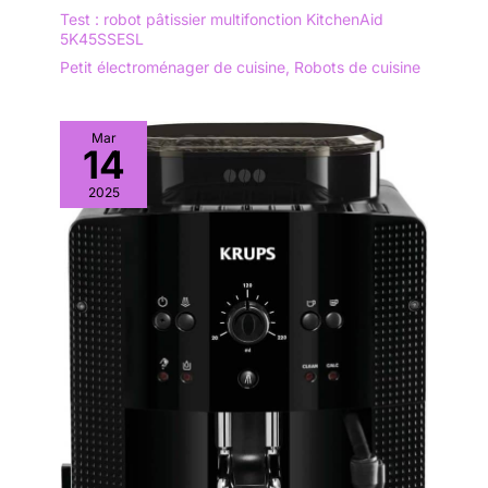
Test : robot pâtissier multifonction KitchenAid
5K45SSESL
Petit électroménager de cuisine
,
Robots de cuisine
Mar
14
2025