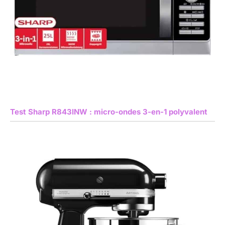
Test Sharp R843INW : micro-ondes 3-en-1 polyvalent