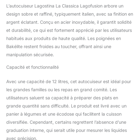
autocuiseur fabriqué en
L’autocuiseur Lagostina La Classica Lagofusion arbore un
acier inoxydable 18/10 ;
hygiénique, anti-
design sobre et raffiné, typiquement italien, avec sa finition en
corrosion et
argent éclatant. Conçu en acier inoxydable, il garantit solidité
extrêmement brillant
et durabilité, ce qui est fortement apprécié par les utilisateurs
Fond Lagofusion :
habitués aux produits de haute qualité. Les poignées en
équipé d'un fond de
Bakélite restent froides au toucher, offrant ainsi une
haute épaisseur avec
disque en acier dentelé
manipulation sécurisée.
et fondu au disque en
aluminium ; garantit une
Capacité et fonctionnalité
excellente diffusion de la
chaleur et empêche les
Avec une capacité de 12 litres, cet autocuiseur est idéal pour
aliments de coller
les grandes familles ou les repas en grand comité. Les
Poignées en bakélite : les
utilisateurs saluent sa capacité à préparer des plats en
poignées reprennent le
design du premier
grande quantité sans difficulté. Le produit est livré avec un
autocuiseur Lagostina de
panier à légumes et une écodose qui facilitent la cuisson
1960, fabriquées en
diversifiée. Cependant, certains regrettent l’absence d’une
bakélite anti-brûlure
graduation interne, qui serait utile pour mesurer les liquides
Sécurité : équipée de 5
avec précision.
systèmes de sécurité,