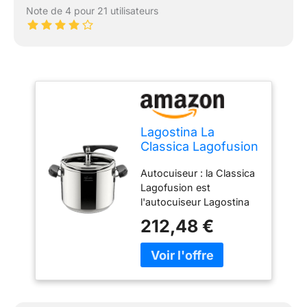
Note de 4 pour 21 utilisateurs
Lagostina La
Classica Lagofusion
Autocuiseur Ø 26
Autocuiseur : la Classica
cm Capacité 12 L
Lagofusion est
l'autocuiseur Lagostina
Ø 26 cm, capacité 12 l,
212,48 €
fabriquée en acier
inoxydable 18/10, dotée
d'un fond Lagofusion et
de poignées en bakélite ;
avec panier, livre de
recettes et écodose En