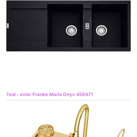
Test : évier Franke Maris Onyx 459471