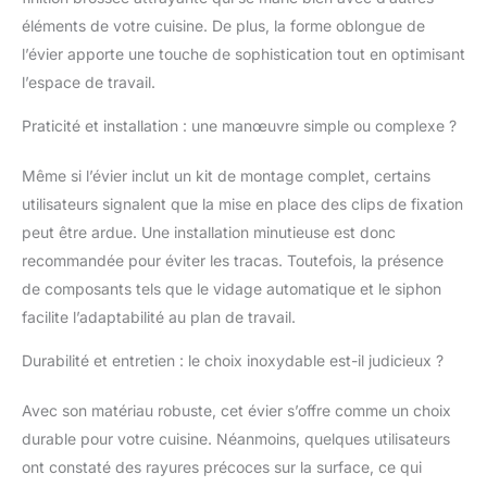
Découpe (à encastrer) :
éléments de votre cuisine. De plus, la forme oblongue de
842 x 482 mm -
l’évier apporte une touche de sophistication tout en optimisant
Installation : égouttoir à
gauche ou à droite -
l’espace de travail.
Vidage : Ø 3.5"/90 mm
vidage automatique
Praticité et installation : une manœuvre simple ou complexe ?
avec panier Inclus :
vidage automatique,
Même si l’évier inclut un kit de montage complet, certains
siphon, bonde, kit de
utilisateurs signalent que la mise en place des clips de fixation
montage
peut être ardue. Une installation minutieuse est donc
recommandée pour éviter les tracas. Toutefois, la présence
de composants tels que le vidage automatique et le siphon
facilite l’adaptabilité au plan de travail.
Durabilité et entretien : le choix inoxydable est-il judicieux ?
Avec son matériau robuste, cet évier s’offre comme un choix
durable pour votre cuisine. Néanmoins, quelques utilisateurs
ont constaté des rayures précoces sur la surface, ce qui