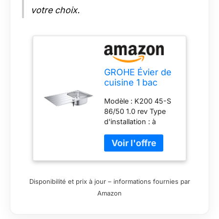
votre choix.
GROHE Évier de
cuisine 1 bac
avec égouttoir,
Modèle : K200 45-S
K200, réversible,
86/50 1.0 rev Type
86 x 50 x 18 cm,
d'installation : à
acier inoxydable
encastrer Matière :
chromé,
acier inoxydable AISI
31552SD1
304 (18/10) Épaisseur
(Import
du matériau : 0.6 mm
Allemagne)
GROHE StarLight
Disponibilité et prix à jour – informations fournies par
éclatant et durable -
Amazon
Finition Satin -
GROHE Whisper Taille
min. du meuble: 450