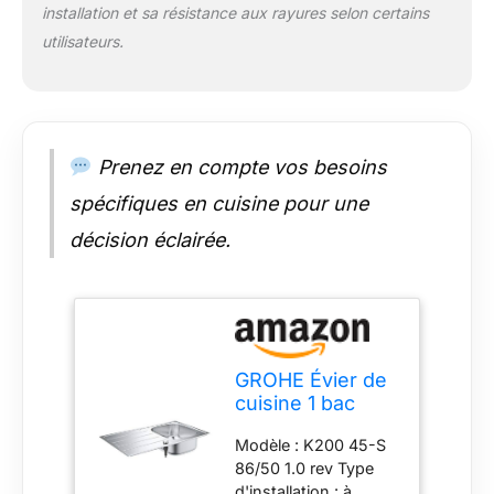
installation et sa résistance aux rayures selon certains
utilisateurs.
Prenez en compte vos besoins
spécifiques en cuisine pour une
décision éclairée.
GROHE Évier de
cuisine 1 bac
avec égouttoir,
Modèle : K200 45-S
K200, réversible,
86/50 1.0 rev Type
86 x 50 x 18 cm,
d'installation : à