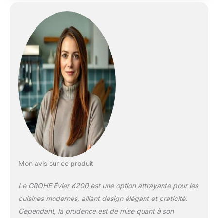
mm - Dimensions :
860 x 500 mm - 1
bac : 350 x 400 x
160 mm GROHE
FastFixation
installation rapide -
Trous de perçage : 2
x 35 mm Découpe (à
encastrer) : 842 x
482 mm - Installation
: égouttoir à gauche
ou à droite - Vidage :
Ø 3.5"/90 mm vidage
automatique avec
panier Inclus : vidage
automatique, siphon,
Mon avis sur ce produit
bonde, kit de
montage
Le GROHE Évier K200 est une option attrayante pour les
cuisines modernes, alliant design élégant et praticité.
Cependant, la prudence est de mise quant à son