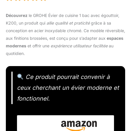
Découvrez
le GROHE Évier de cuisine 1 bac avec égouttoir,
K200, un produit qui
allie qualité et praticité
grâce à sa
conception en acier inoxydable chromé. Ce modèle réversible,
aux finitions brossées, est conçu pour s’adapter aux
espaces
modernes
et offrir une
expérience utilisateur facilitée
au
quotidien.
Ce produit pourrait convenir à
ceux cherchant un évier moderne et
fonctionnel.