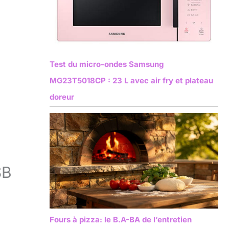
Test du micro-ondes Samsung
MG23T5018CP : 23 L avec air fry et plateau
doreur
SB
Fours à pizza: le B.A-BA de l’entretien