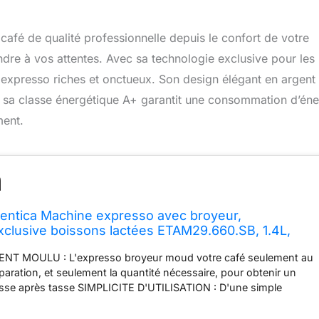
café de qualité professionnelle depuis le confort de votre
dre à vos attentes. Avec sa technologie exclusive pour les
 expresso riches et onctueux. Son design élégant en argent 
s, sa classe énergétique A+ garantit une consommation d’éne
ment.
entica Machine expresso avec broyeur,
xclusive boissons lactées ETAM29.660.SB, 1.4L,
r
T MOULU : L'expresso broyeur moud votre café seulement au
aration, et seulement la quantité nécessaire, pour obtenir un
 tasse après tasse SIMPLICITE D'UTILISATION : D'une simple
toutes vos boissons préférées directement sur le panneau de
 avec écran LCD LARGE CHOIX DE RECETTES : Profitez de 5