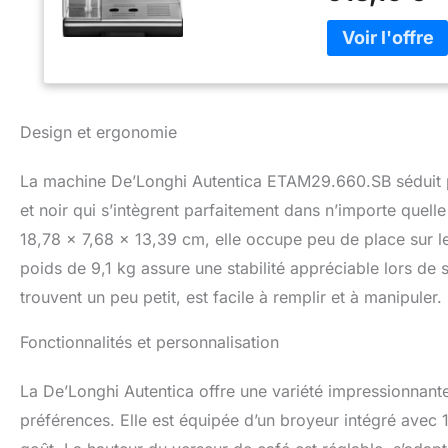
recettes café et 
Cappuccino) en ac
PERSONNALISATION
(intensité, longu
broyeur vous ouvr
chez votre torréf
Design et ergonomie
La machine De’Longhi Autentica ETAM29.660.SB séduit pa
et noir qui s’intègrent parfaitement dans n’importe que
18,78 x 7,68 x 13,39 cm, elle occupe peu de place sur le 
poids de 9,1 kg assure une stabilité appréciable lors de so
trouvent un peu petit, est facile à remplir et à manipuler.
Fonctionnalités et personnalisation
La De’Longhi Autentica offre une variété impressionnant
préférences. Elle est équipée d’un broyeur intégré avec 1