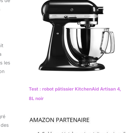
es de
s
it
a
s les
on
Test : robot pâtissier KitchenAid Artisan 4,
8L noir
gré
 des