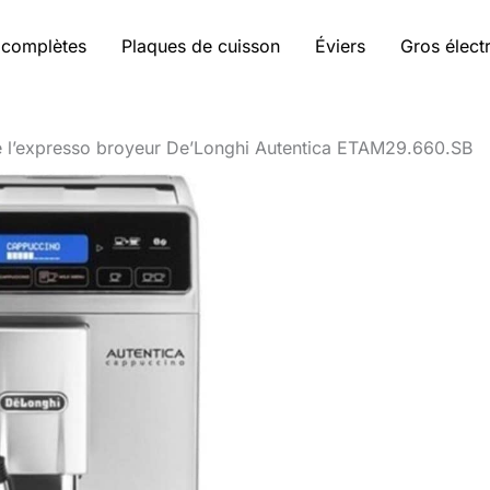
 complètes
Plaques de cuisson
Éviers
Gros élec
e l’expresso broyeur De’Longhi Autentica ETAM29.660.SB