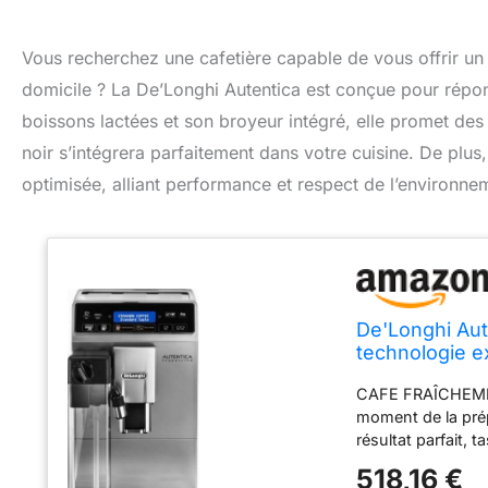
Vous recherchez une cafetière capable de vous offrir un 
domicile ? La De’Longhi Autentica est conçue pour répon
boissons lactées et son broyeur intégré, elle promet des
noir s’intégrera parfaitement dans votre cuisine. De plu
optimisée, alliant performance et respect de l’environne
De'Longhi Aut
technologie e
Argent et Noi
CAFE FRAÎCHEMEN
moment de la prép
résultat parfait,
touche, réalisez 
518,16 €
commande tactile