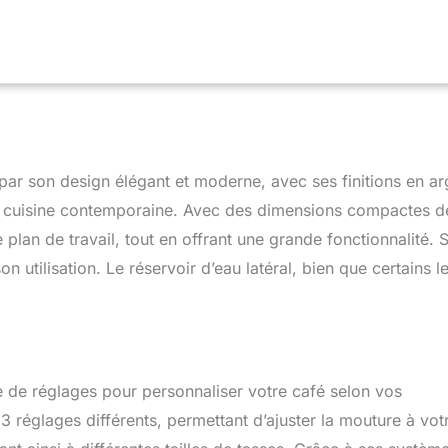
lactées (expresso, double expresso, LONG, Doppio+,
cès direct et plus encore grâce à la carafe LatteCrema System
 : Personnalisez et enregistrez vos boissons selon vos goûts
eur en tasse et température) DU GRAIN A LA TASSE : L'expresso
e les portes du monde du café. Choisissez votre café en grains
acteur et découvrez de nouveaux terroirs et nouveaux arômes
r son design élégant et moderne, avec ses finitions en ar
lle cuisine contemporaine. Avec des dimensions compactes d
plan de travail, tout en offrant une grande fonctionnalité. 
n utilisation. Le réservoir d’eau latéral, bien que certains l
e de réglages pour personnaliser votre café selon vos
3 réglages différents, permettant d’ajuster la mouture à vot