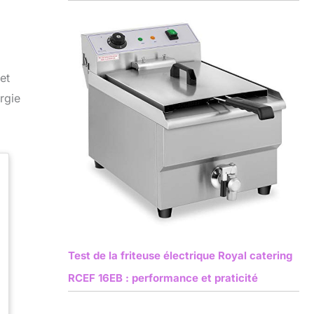
et
rgie
Test de la friteuse électrique Royal catering
RCEF 16EB : performance et praticité