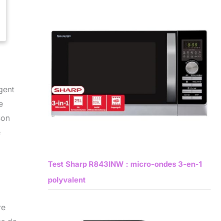
gent
e
Son
e
Test Sharp R843INW : micro-ondes 3-en-1
polyvalent
re