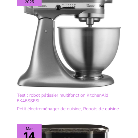
2025
Test : robot pâtissier multifonction KitchenAid
5K45SSESL
Petit électroménager de cuisine
,
Robots de cuisine
Mar
14