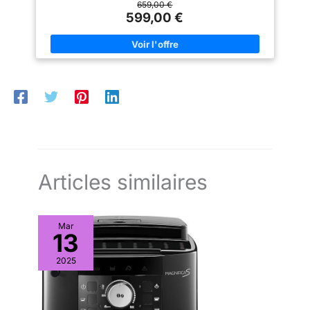
simple touche CAFÉ FRAÎCHEMENT MOULU : Chaque tasse est
659,00 €
préparée avec des grains fraîchement moulus grâce au moulin
599,00 €
intégré offrant 13 réglages ajustables pour un arôme et une
fraîcheur maximum VOTRE CAFÉ D'UNE SIMPLE TOUCHE:
avec Magnifica Plus, profitez de 18 boissons en une seul
touche, de l’Espresso au Cappuccino en passant au Flat White
UN RÊVE POUR LES AMATEURS DE CAPPUCCINO ET DE LAIT:
d’une simple touche, la technologie LatteCrema Hot crée une
mousse riche et onctueuse pour des boissons dignes d’un
barista FACILE ET INTELLIGENTE À UTILISER: découvrez une
expérience café intuitive grâce à l’écran tactile, créez jusqu’à 4
profils utilisateurs et savourez votre café du grain à la tasse CE
N’EST PAS JUSTE PARFAIT. C’EST PERFETTO. Découvre le
plaisir de préparer votre café à la maison, Magnifica Plus
transforme chaque gorgée en un vrai plaisir.
Articles similaires
Mar
13
2025