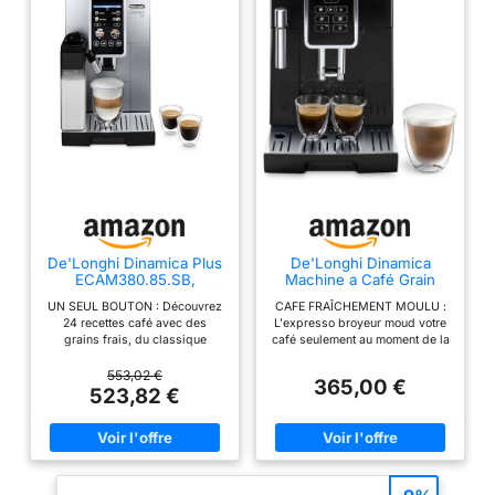
De'Longhi Dinamica Plus
De'Longhi Dinamica
ECAM380.85.SB,
Machine a Café Grain
Machine Automatique à
ECAM350.15.B, Machine
UN SEUL BOUTON : Découvrez
CAFE FRAÎCHEMENT MOULU :
Café en Grain, Machine
Expresso et Cappucino,
24 recettes café avec des
L'expresso broyeur moud votre
Cappuccino avec
Noir
grains frais, du classique
café seulement au moment de la
LatteCrema Hot,
Espresso au Cappuccino en
préparation, et seulement la
Cafetière Espresso à
passant par le nouveau Café au
quantité nécessaire, pour
553,02 €
Grain avec 24 Recettes,
365,00 €
Lait, le tout d'une simple
obtenir un résultat parfait, tasse
523,82 €
TFT 3,5", Argent/Noir
pression TECHNOLOGIE DE
après tasse SIMPLICITE
MOULAGE : Moulin intégré pour
D'UTILISATION : D'une simple
grains fraîchement moulus avec
touche, réalisez toutes vos
niveau de mouture réglable ;
boissons préférées directement
moulins coniques en acier
sur le panneau de commande
calibrés avec une précision de
tactile LARGE CHOIX DE