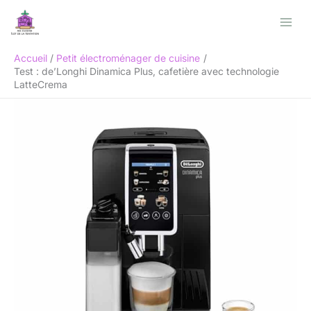
Aller
Rechercher
au
contenu
Accueil
Petit électroménager de cuisine
Test : de’Longhi Dinamica Plus, cafetière avec technologie
LatteCrema