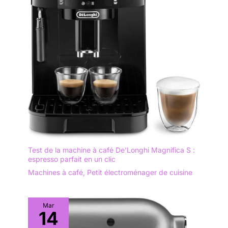
Test de la machine à café De’Longhi Magnifica S :
espresso parfait en un clic
Machines à café
,
Petit électroménager de cuisine
Mar
14