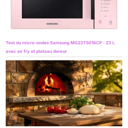
Test du micro-ondes Samsung MG23T5018CP : 23 L
avec air fry et plateau doreur