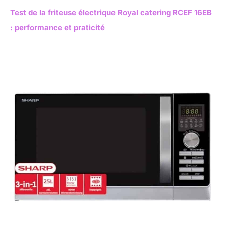
Test de la friteuse électrique Royal catering RCEF 16EB
: performance et praticité