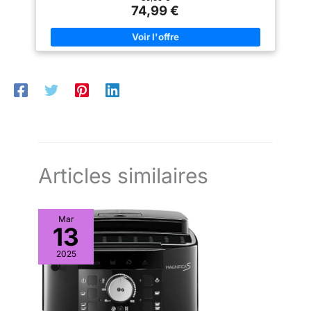
à pores fins encore meilleure à chaque café Fabriqué à partir
74,99 €
de 21 Percentage de plastique recyclé : fabriqué à partir de 21
Percentage de plastique recyclé pour les pièces qui n'entrent
pas en contact avec les aliments Une ou deux tasses à la fois:
préparez une ou deux tasses de votre délicieux café Senseo
en moins d'une minute Contenu de la livraison : machine à
dosettes SENSEO Select CSA240/60
Articles similaires
Mar
13
2025