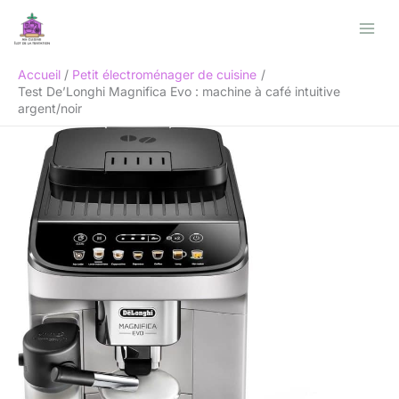
Aller
Rechercher
au
contenu
Accueil
Petit électroménager de cuisine
Test De’Longhi Magnifica Evo : machine à café intuitive
argent/noir