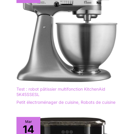
Test : robot pâtissier multifonction KitchenAid
5K45SSESL
Petit électroménager de cuisine
,
Robots de cuisine
Mar
14