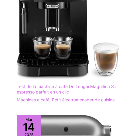
Test de la machine à café De’Longhi Magnifica S :
espresso parfait en un clic
Machines à café
,
Petit électroménager de cuisine
Mar
14
2025