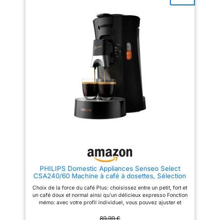
9 minutes d’inactivité Durabilité
rapide : 25 secondes Mode
: Les capsules Nespresso sont
économiseur d'énergie: la
recyclables Toutes les capsules
machine bascule
en aluminium collectées par
automatiquement en veille au
Nespresso sont recyclées
bout de 3 minutes d'inutilisation
Capsule faite avec au moins
et se met hors tension après 9
80% d'aluminium recyclé
minutes de non utilisation
Réservoir d'eau amovible de
0,7L Bac d'égouttage et bac à
capsules usagées (pour 9-11
capsules) séparés pour une
meilleure hygiène
PHILIPS Domestic Appliances Senseo Select
CSA240/60 Machine à café à dosettes, Sélection
de l'épaisseur du café Plus, fonction mémo, en
Choix de la force du café Plus: choisissez entre un petit, fort et
plastique recyclé, Noir
un café doux et normal ainsi qu'un délicieux expresso Fonction
mémo: avec votre profil individuel, vous pouvez ajuster et
stocker la taille de votre café préféré Crema Plus : le nouveau
système breveté Senseo Crema garantit désormais une crème
89,99 €