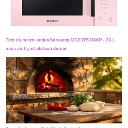
Test du micro-ondes Samsung MG23T5018CP : 23 L
avec air fry et plateau doreur