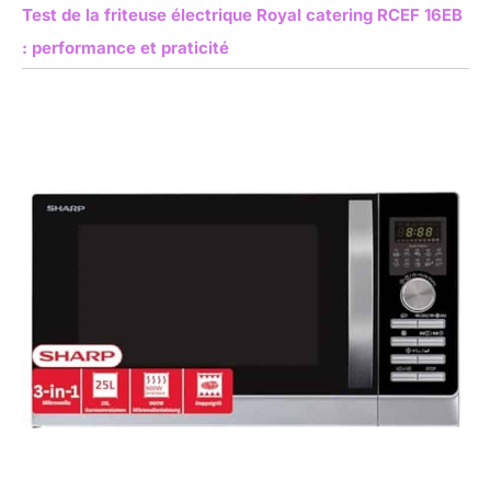
Test de la friteuse électrique Royal catering RCEF 16EB
: performance et praticité