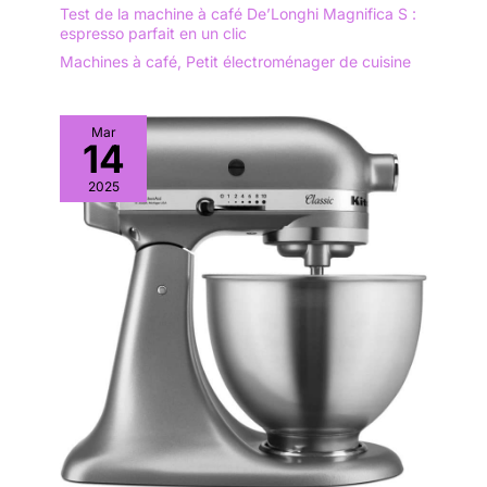
Test de la machine à café De’Longhi Magnifica S :
espresso parfait en un clic
Machines à café
,
Petit électroménager de cuisine
Mar
14
2025