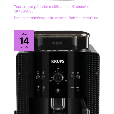
Test : robot pâtissier multifonction KitchenAid
5K45SSESL
Petit électroménager de cuisine
,
Robots de cuisine
Mar
14
2025