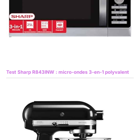
Test Sharp R843INW : micro-ondes 3-en-1 polyvalent