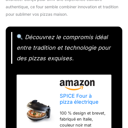
authentique, ce four semble combiner innovation et tradition
pour sublimer vos pizzas maison.
Découvrez le compromis idéal
entre tradition et technologie pour
des pizzas exquises.
SPICE Four à
pizza électrique
Diavola PRO V2.0
100 % design et brevet,
100% design et
fabriqué en Italie,
brevet fabriqué en
couleur noir mat
Italie, biscuit de