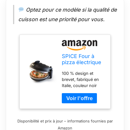
Optez pour ce modèle si la qualité de
cuisson est une priorité pour vous.
SPICE Four à
pizza électrique
Diavola PRO
100 % design et
V2.0 100%
brevet, fabriqué en
design et brevet
Italie, couleur noir
fabriqué en
mat Version 2.0
Italie, biscuit de
Puissance
Casapulla,
augmentée 2000 W,
couleur noir mat
1400 W supérieure,
600 W inférieure.
Disponibilité et prix à jour – informations fournies par
Sélecteur de
Amazon
résistances,