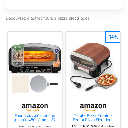
supérieur, inférieur ou
les deux en cuisson
Température de
Découvrez d’autres fours à pizza électriques
fonctionnement :
480/500 degrés C à
la pierre Il est doté
-14%
d'un biscuit
Casapulla fabriqué en
Italie de série avec un
diamètre de 34 cm,
épaisseur de 2 cm
Thermomètre intégré
pour contrôle de la
température
Four à pizza électrique
Tefal - Pizza Pronto -
jusqu'à 450 °C pour 37
Four à Pizza Électrique
cm (14.6") Pizza New
d'Extérieur - 30 cm -
Four de comptoir haute
FACILITE D'USAGE: Branchez