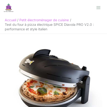
Aller
Rechercher
au
contenu
Accueil
Petit électroménager de cuisine
Test du four à pizza électrique SPICE Diavola PRO V2.0 :
performance et style italien