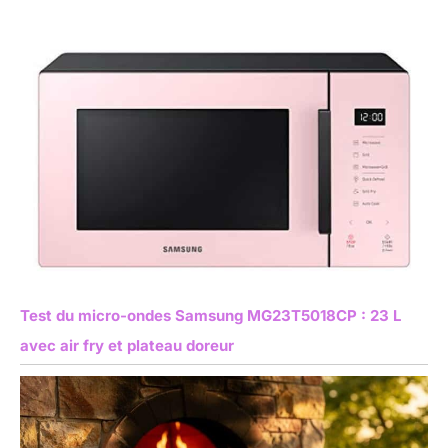
Test du micro-ondes Samsung MG23T5018CP : 23 L
avec air fry et plateau doreur