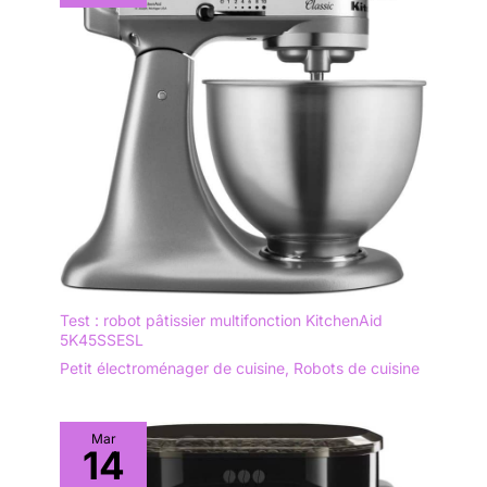
Test : robot pâtissier multifonction KitchenAid
5K45SSESL
Petit électroménager de cuisine
,
Robots de cuisine
Mar
14