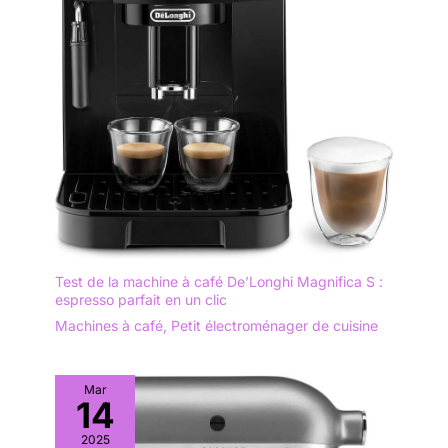
Test de la machine à café De’Longhi Magnifica S :
espresso parfait en un clic
Machines à café
,
Petit électroménager de cuisine
Mar
14
2025