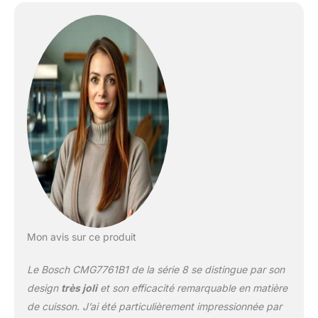
flexibilité inégalée pour
toutes vos recettes.
Profitez de la puissance
maximale de 900 W et
des 5 niveaux de
puissance micro-ondes
pour une cuisson rapide
et efficace. La
technologie intelligente
"Inverter" régule la
puissance pour
préserver la qualité des
aliments, même en cas
d'utilisation prolongée.
Simplifiez le nettoyage
avec les options pyrolyse
Mon avis sur ce produit
et hydrolyse. Le four et
micro ondes combiné
Le Bosch CMG7761B1 de la série 8 se distingue par son
Bosch VIB CMG7761B1
rend l'entretien de votre
design
très joli
et son efficacité remarquable en matière
appareil facile et sans
de cuisson. J’ai été particulièrement impressionnée par
effort, vous permettant