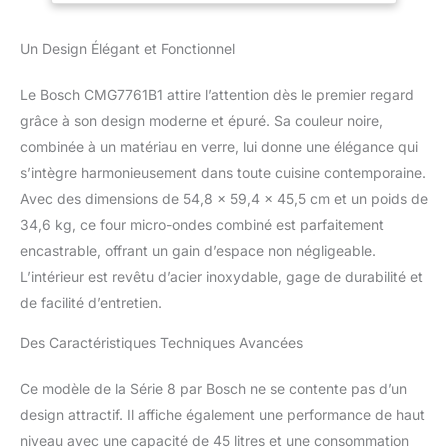
micro onde offre une
flexibilité inégalée pour
Un Design Élégant et Fonctionnel
toutes vos recettes.
Profitez de la puissance
Le Bosch CMG7761B1 attire l’attention dès le premier regard
maximale de 900 W et
des 5 niveaux de
grâce à son design moderne et épuré. Sa couleur noire,
puissance micro-ondes
combinée à un matériau en verre, lui donne une élégance qui
pour une cuisson rapide
s’intègre harmonieusement dans toute cuisine contemporaine.
et efficace. La
Avec des dimensions de 54,8 x 59,4 x 45,5 cm et un poids de
technologie intelligente
34,6 kg, ce four micro-ondes combiné est parfaitement
"Inverter" régule la
puissance pour
encastrable, offrant un gain d’espace non négligeable.
préserver la qualité des
L’intérieur est revêtu d’acier inoxydable, gage de durabilité et
aliments, même en cas
de facilité d’entretien.
d'utilisation prolongée.
Simplifiez le nettoyage
Des Caractéristiques Techniques Avancées
avec les options pyrolyse
et hydrolyse. Le four et
Ce modèle de la Série 8 par Bosch ne se contente pas d’un
micro ondes combiné
Bosch VIB CMG7761B1
design attractif. Il affiche également une performance de haut
rend l'entretien de votre
niveau avec une capacité de 45 litres et une consommation