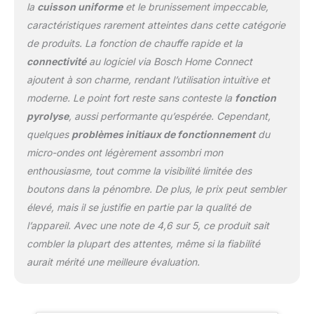
la
cuisson uniforme
et le brunissement impeccable,
de passer plus de temps
caractéristiques rarement atteintes dans cette catégorie
à cuisiner et moins à
nettoyer. Le design
de produits. La fonction de chauffe rapide et la
élégant avec écran TFT
connectivité
au logiciel via Bosch Home Connect
couleur tactile Plus et
ajoutent à son charme, rendant l’utilisation intuitive et
anneau de contrôle
moderne. Le point fort reste sans conteste la
fonction
digital ajoute une touche
moderne à votre cuisine.
pyrolyse
, aussi performante qu’espérée. Cependant,
La porte froide à 4 vitres
quelques
problèmes initiaux de fonctionnement
du
et les multiples
micro-ondes ont légèrement assombri mon
dispositifs de sécurité
enthousiasme, tout comme la visibilité limitée des
garantissent une
utilisation en toute
boutons dans la pénombre. De plus, le prix peut sembler
tranquillité. Contrôlez
élevé, mais il se justifie en partie par la qualité de
votre four combiné micro
l’appareil. Avec une note de 4,6 sur 5, ce produit sait
ondes à distance grâce à
combler la plupart des attentes, même si la fiabilité
Home Connect et
aurait mérité une meilleure évaluation.
l'assistant à commande
vocale. Avec CookAssist
et ses recettes
préprogrammées,