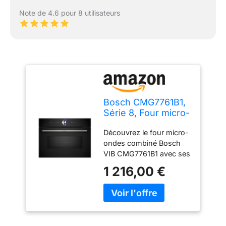
Note de 4.6 pour 8 utilisateurs
Bosch CMG7761B1,
Série 8, Four micro-
onde combiné,
Découvrez le four micro-
Encastrable, Noir
ondes combiné Bosch
VIB CMG7761B1 avec ses
20 modes de cuisson,
1 216,00 €
incluant hotair 4D,
convection naturelle, gril
air pulsé, et fonction Air
Fry. Ce four combiné
micro onde offre une