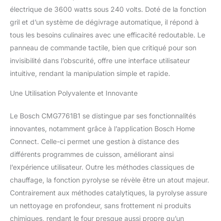
appareil facile et sans
électrique de 3600 watts sous 240 volts. Doté de la fonction
effort, vous permettant
gril et d’un système de dégivrage automatique, il répond à
de passer plus de temps
tous les besoins culinaires avec une efficacité redoutable. Le
à cuisiner et moins à
nettoyer. Le design
panneau de commande tactile, bien que critiqué pour son
élégant avec écran TFT
invisibilité dans l’obscurité, offre une interface utilisateur
couleur tactile Plus et
intuitive, rendant la manipulation simple et rapide.
anneau de contrôle
digital ajoute une touche
Une Utilisation Polyvalente et Innovante
moderne à votre cuisine.
La porte froide à 4 vitres
Le Bosch CMG7761B1 se distingue par ses fonctionnalités
et les multiples
dispositifs de sécurité
innovantes, notamment grâce à l’application Bosch Home
garantissent une
Connect. Celle-ci permet une gestion à distance des
utilisation en toute
différents programmes de cuisson, améliorant ainsi
tranquillité. Contrôlez
l’expérience utilisateur. Outre les méthodes classiques de
votre four combiné micro
chauffage, la fonction pyrolyse se révèle être un atout majeur.
ondes à distance grâce à
Home Connect et
Contrairement aux méthodes catalytiques, la pyrolyse assure
l'assistant à commande
un nettoyage en profondeur, sans frottement ni produits
vocale. Avec CookAssist
chimiques, rendant le four presque aussi propre qu’un