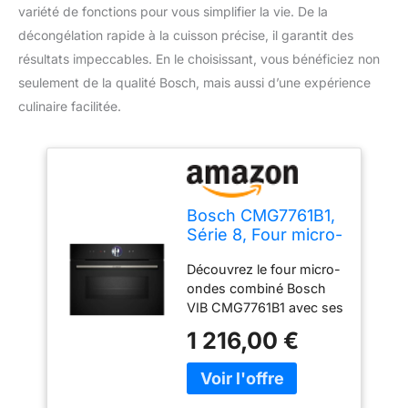
variété de fonctions pour vous simplifier la vie. De la
décongélation rapide à la cuisson précise, il garantit des
résultats impeccables. En le choisissant, vous bénéficiez non
seulement de la qualité Bosch, mais aussi d’une expérience
culinaire facilitée.
Bosch CMG7761B1,
Série 8, Four micro-
onde combiné,
Découvrez le four micro-
Encastrable, Noir
ondes combiné Bosch
VIB CMG7761B1 avec ses
20 modes de cuisson,
1 216,00 €
incluant hotair 4D,
convection naturelle, gril
air pulsé, et fonction Air
Fry. Ce four combiné