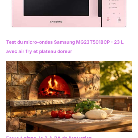
Test du micro-ondes Samsung MG23T5018CP : 23 L
avec air fry et plateau doreur