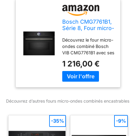
obtenez des résultats
parfaits à chaque fois
sans tracas.
Bosch CMG7761B1,
Série 8, Four micro-
onde combiné,
Découvrez le four micro-
Encastrable, Noir
ondes combiné Bosch
VIB CMG7761B1 avec ses
20 modes de cuisson,
1 216,00 €
incluant hotair 4D,
convection naturelle, gril
air pulsé, et fonction Air
Fry. Ce four combiné
micro onde offre une
flexibilité inégalée pour
Découvrez d’autres fours micro-ondes combinés encastrables
toutes vos recettes.
Profitez de la puissance
maximale de 900 W et
-35%
-9%
des 5 niveaux de
puissance micro-ondes
pour une cuisson rapide