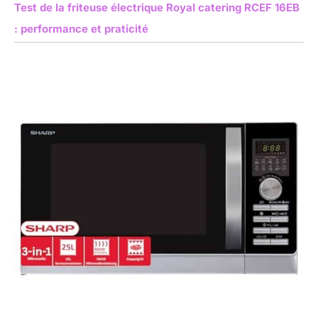
Test de la friteuse électrique Royal catering RCEF 16EB
: performance et praticité