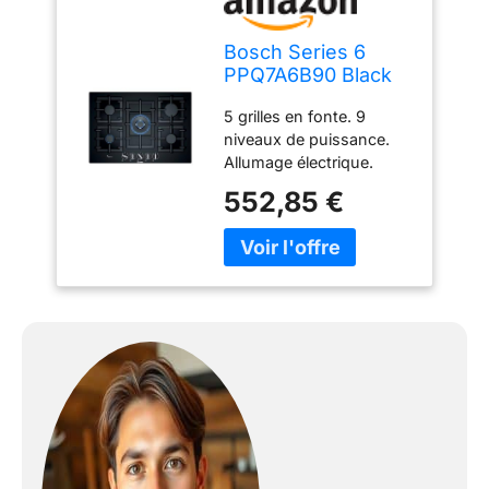
Bosch Series 6
PPQ7A6B90 Black
Built-in Gas Hob –
5 grilles en fonte. 9
Plate ( Glass, Black,
niveaux de puissance.
Medium, high-
Allumage électrique.
calorific Gas (h-
ENCIMERA PPQ-7A6B90
gas), low-calorific
552,85 €
75CM 5F GAS CRISTAL
Gas (l-gas))
NEGRO BOSCH
ENCIMERA PPQ-7A6B90
75CM 5F GAS CRISTAL
NEGRO BOSCH