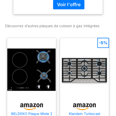
NEGRO BOSCH
ENCIMERA PPQ-7A6B90
75CM 5F GAS CRISTAL
NEGRO BOSCH
Découvrez d’autres plaques de cuisson à gaz intégrées
-5%
BELDEKO Plaque Mixte 2
Klarstein Turbocast