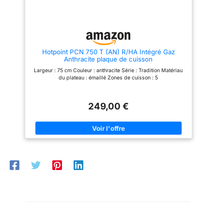
FLEXIBLES : Livré avec un kit de
pour cuire efficacement.
conversion GPL, un tuyau
Livrée prête pour gaz de ville +
intégré et un régulateur, cette
injecteurs gaz bouteille inclus –
plaque de cuisson gaz s'adapte
La plaque est fournie montée
à votre cuisine.
pour le gaz naturel, avec jeu
d’injecteurs pour
butane/propane inclus afin de
Hotpoint PCN 750 T (AN) R/HA Intégré Gaz
s’adapter facilement à ton
Anthracite plaque de cuisson
installation.
Grilles en fonte
Largeur : 75 cm Couleur : anthracite Série : Tradition Matériau
robustes – Stabilité maximale
du plateau : émaillé Zones de cuisson : 5
des casseroles et poêles,
parfait pour ustensiles lourds et
cuisson intensive.
Surface
facile à nettoyer – Verre lisse
249,00 €
autour des foyers induction et
zones gaz conçues pour un
entretien simple.
Fonctions
de sécurité intégrées – Arrêt
auto des foyers induction,
détecteurs de présence, et
protections contre surchauffe.
Design encastrable élégant
– Ligne contemporaine noire qui
s’harmonise avec toute cuisine
équipée.