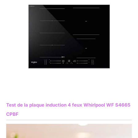
Test de la plaque induction 4 feux Whirlpool WF S4665
CPBF