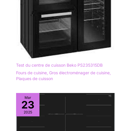
Test du centre de cuisson Beko PS235315DB
Fours de cuisine
,
Gros électroménager de cuisine
,
Plaques de cuisson
Mar
23
2025