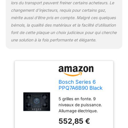
lors du transport peuvent freiner certains acheteurs. Le
changement d’injecteurs, requis pour certains gaz,
mérite aussi d’être pris en compte. Malgré ces quelques
bémols, la qualité des matériaux et la facilité d’utilisation
font de cette plaque un choix judicieux pour qui cherche
une solution à la fois performante et élégante.
Bosch Series 6
PPQ7A6B90 Black
Built-in Gas Hob –
5 grilles en fonte. 9
Plate ( Glass, Black,
niveaux de puissance.
Medium, high-
Allumage électrique.
calorific Gas (h-
ENCIMERA PPQ-7A6B90
gas), low-calorific
552,85 €
75CM 5F GAS CRISTAL
Gas (l-gas))