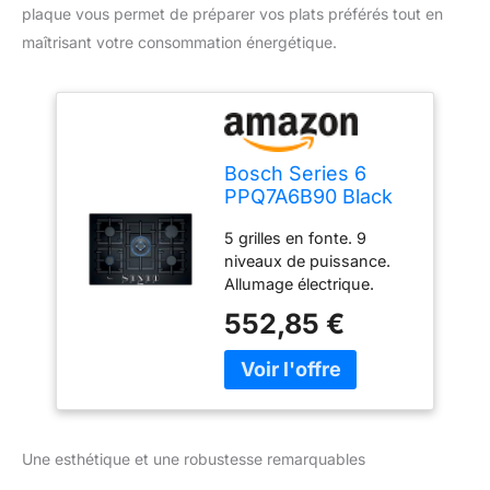
plaque vous permet de préparer vos plats préférés tout en
maîtrisant votre consommation énergétique.
Bosch Series 6
PPQ7A6B90 Black
Built-in Gas Hob –
5 grilles en fonte. 9
Plate ( Glass, Black,
niveaux de puissance.
Medium, high-
Allumage électrique.
calorific Gas (h-
ENCIMERA PPQ-7A6B90
gas), low-calorific
552,85 €
75CM 5F GAS CRISTAL
Gas (l-gas))
NEGRO BOSCH
ENCIMERA PPQ-7A6B90
75CM 5F GAS CRISTAL
NEGRO BOSCH
Une esthétique et une robustesse remarquables