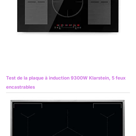
Test de la plaque à induction 9300W Klarstein, 5 feux
encastrables