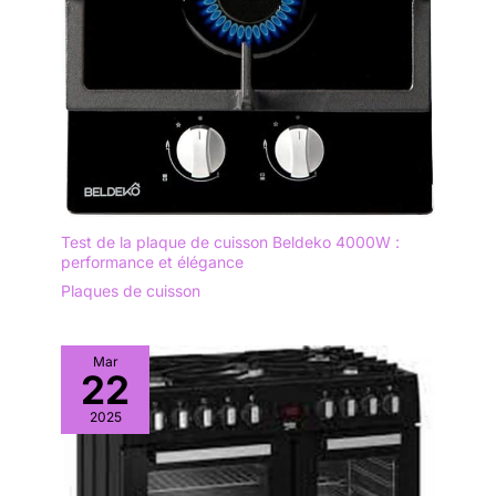
Test de la plaque de cuisson Beldeko 4000W :
performance et élégance
Plaques de cuisson
Mar
22
2025