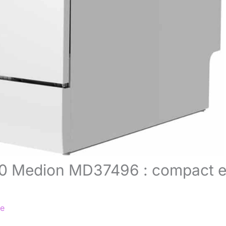
ble0 Medion MD37496 : compact e
re