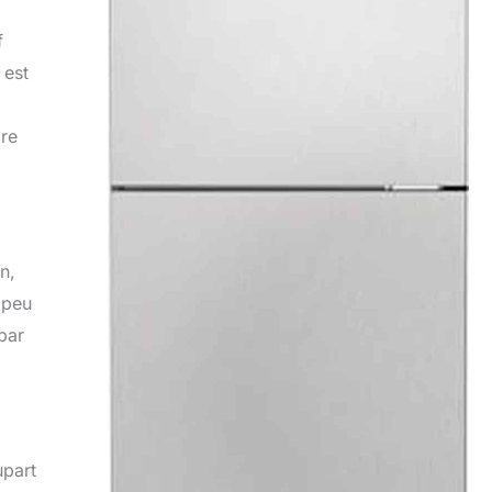
f
 est
ore
n,
 peu
 par
upart