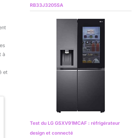
RB33J3205SA
ent
mes
t à
é et
Test du LG GSXV91MCAF : réfrigérateur
design et connecté