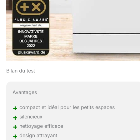
Bilan du test
Avantages
+
compact et idéal pour les petits espaces
+
silencieux
+
nettoyage efficace
+
design attrayant