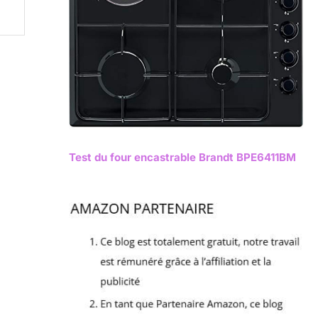
Test du four encastrable Brandt BPE6411BM