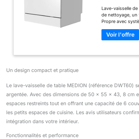
Lave-vaisselle d
de nettoyage, un 
Propre avec systè
Verre, 90 min et R
décidez entre une
ménages à une pe
et de l'électricit
vaisselle de table
d'eau avec raccor
entonnoir, mode d
Un design compact et pratique
Le lave-vaisselle de table MEDION (référence DWT60) se 
argentée. Avec des dimensions de 50 x 55 x 43, 8 cm et u
espaces restreints tout en offrant une capacité de 6 couv
les petits espaces de cuisine. Les avis utilisateurs conf
intégration dans votre intérieur.
Fonctionnalités et performance