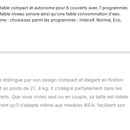
e table compact et autonome pour 6 couverts avec 7 programmes
faible niveau sonore ainsi qu'une faible consommation d'eau.
me : choisissez parmi les programmes : Intensif, Normal, Eco,
apide. Début de programme flexible : avec le départ différé, vous
 et 24 heures quand votre lave-vaisselle démarre. Pour les
rsonne : Grâce à sa taille compacte, vous économisez de l'eau
é à chaque passage en machine. Contenu de la livraison : Lave-
 DWT60, panier à vaisselle, panier à couverts, tuyau d'arrivée
d de tuyau (avec arrêt d'eau), tuyau d'évacuation d'eau,
'emploi et garantie
distingue par son design compact et élégant en finition
n poids de 21, 4 kg, il s’intègre parfaitement dans les
erts. Que vous viviez seul ou en couple, sa taille est idéale
irment qu’il s’adapte même aux meubles IKEA, facilitant son