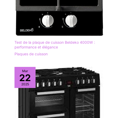
Test de la plaque de cuisson Beldeko 4000W :
performance et élégance
Plaques de cuisson
Mar
22
2025