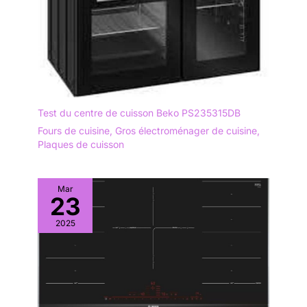
Test du centre de cuisson Beko PS235315DB
Fours de cuisine
,
Gros électroménager de cuisine
,
Plaques de cuisson
Mar
23
2025