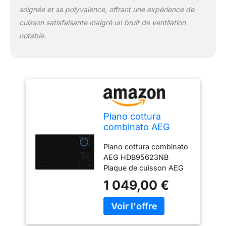
soignée et sa polyvalence, offrant une expérience de
cuisson satisfaisante malgré un bruit de ventilation
notable.
Piano cottura
combinato AEG
HDB95623NB
Piano cottura combinato
AEG HDB95623NB
Plaque de cuisson AEG
1 049,00 €