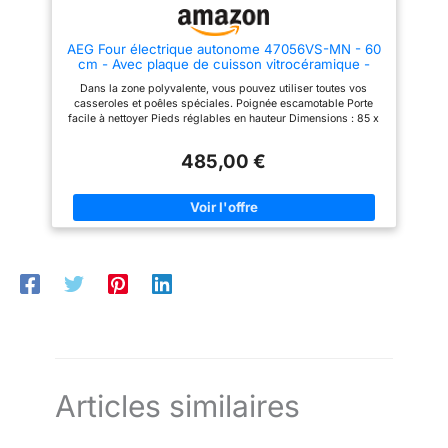
AEG Four électrique autonome 47056VS-MN - 60
cm - Avec plaque de cuisson vitrocéramique -
Zones de cuisson avec zone de cuisson et
Dans la zone polyvalente, vous pouvez utiliser toutes vos
indicateur de chaleur résiduelle - 72 l - Four à air
casseroles et poêles spéciales. Poignée escamotable Porte
chaud - Affichage de la minuterie - Classe A -
facile à nettoyer Pieds réglables en hauteur Dimensions : 85 x
Argent et noir
59,6 x 60 cm
485,00 €
Articles similaires