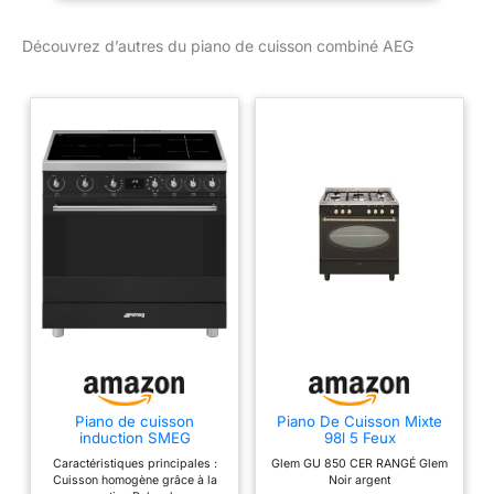
Découvrez d’autres du piano de cuisson combiné AEG
Piano de cuisson
Piano De Cuisson Mixte
induction SMEG
98l 5 Feux
C9IMMB2
Noir_sort_key_string -
Caractéristiques principales :
Glem GU 850 CER RANGÉ Glem
GU850CER
Cuisson homogène grâce à la
Noir argent