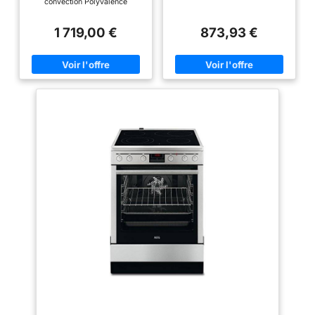
convection Polyvalence
culinaire : préparez plusieurs
plats simultanément Fonctions
1 719,00 €
873,93 €
adaptables à tous vos besoins
culinaires Entretien facile grâce
à l’émail Ever Clean et à l’option
Vapor Clean Dimensions : 90 x
60 cm