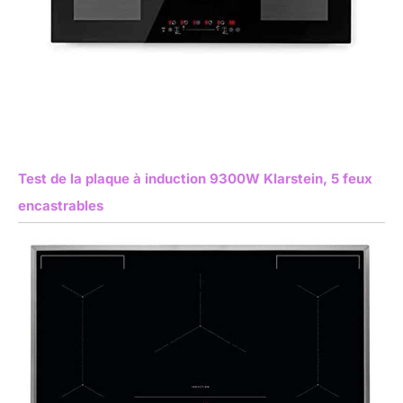
Test de la plaque à induction 9300W Klarstein, 5 feux
encastrables