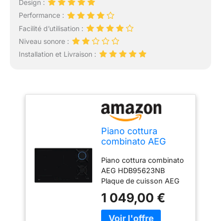
Design :
Performance :
Facilité d’utilisation :
Niveau sonore :
Installation et Livraison :
Piano cottura
combinato AEG
HDB95623NB
Piano cottura combinato
AEG HDB95623NB
Plaque de cuisson AEG
1 049,00 €