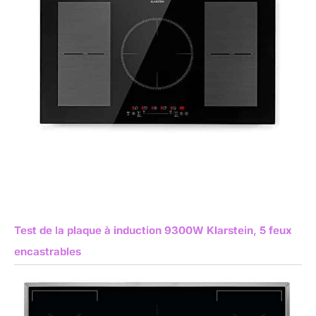
Test de la plaque à induction 9300W Klarstein, 5 feux
encastrables