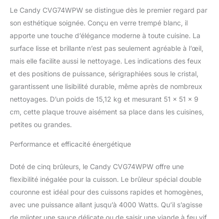
4 kW avec une plus
Le Candy CVG74WPW se distingue dès le premier regard par
grande efficacité que les
brûleurs traditionnels.
son esthétique soignée. Conçu en verre trempé blanc, il
Particulièrement adapté
apporte une touche d’élégance moderne à toute cuisine. La
pour les poêles de
surface lisse et brillante n’est pas seulement agréable à l’œil,
grande taille et permet de
mais elle facilite aussi le nettoyage. Les indications des feux
cuisiner avec précision
et des positions de puissance, sérigraphiées sous le cristal,
tous les types de plats
Puissance totale : 12,5
garantissent une lisibilité durable, même après de nombreux
kW Grilles en fonte pour
nettoyages. D’un poids de 15,12 kg et mesurant 51 x 51 x 9
une meilleure
cm, cette plaque trouve aisément sa place dans les cuisines,
transmission de la
petites ou grandes.
chaleur et une résistance
aux températures
Performance et efficacité énergétique
élevées Sécurité gaz
sécuritaire / produit
alimenté au gaz
Doté de cinq brûleurs, le Candy CVG74WPW offre une
méthane/possibilité
flexibilité inégalée pour la cuisson. Le brûleur spécial double
d'alimentation GPL
couronne est idéal pour des cuissons rapides et homogènes,
Dimensions (L x H x P) :
avec une puissance allant jusqu’à 4000 Watts. Qu’il s’agisse
74,5 x 9,5 x 51 cm
de mijoter une sauce délicate ou de saisir une viande à feu vif,