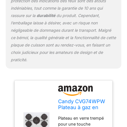
protection des indications des feux sont des atouts
indéniables, tout comme la garantie de 10 ans qui
rassure sur la
durabilité
du produit. Cependant,
l’emballage laisse à désirer, avec un risque non
négligeable de dommages durant le transport. Malgré
ce bémol, la qualité générale et la fonctionnalité de cette
plaque de cuisson sont au rendez-vous, en faisant un
choix judicieux pour les amateurs de design et de
praticité.
Candy CVG74WPW
Plateau à gaz en
verre, 5 brûleurs,
Plateau en verre trempé
couleur blanche
pour une touche