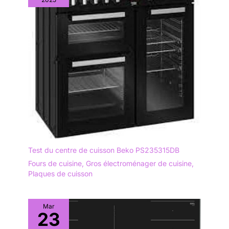
Test du centre de cuisson Beko PS235315DB
Fours de cuisine
,
Gros électroménager de cuisine
,
Plaques de cuisson
Mar
23