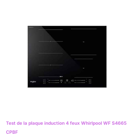
Test de la plaque induction 4 feux Whirlpool WF S4665
CPBF