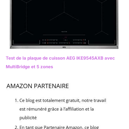
Test de la plaque de cuisson AEG IKE9545AXB avec
MultiBridge et 5 zones