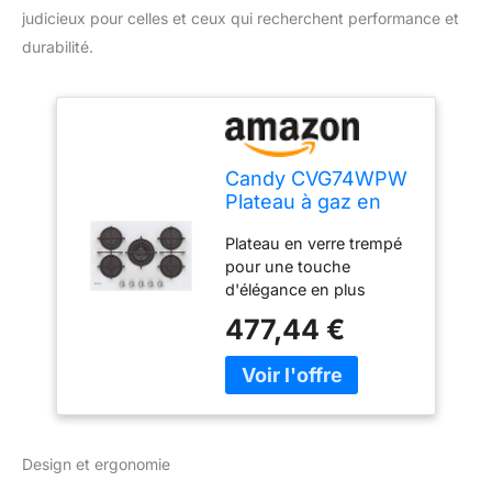
judicieux pour celles et ceux qui recherchent performance et
durabilité.
Candy CVG74WPW
Plateau à gaz en
verre, 5 brûleurs,
Plateau en verre trempé
couleur blanche
pour une touche
d'élégance en plus
combinée avec une
477,44 €
longue durée de vie des
matériaux et des
performances de haut
niveau 5 brûleurs Brûleur
spécial double couronne
: peut atteindre une
Design et ergonomie
puissance allant jusqu'à