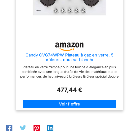
cuisines Durables et faciles à
les salissures. Une fois la
nettoyer : En verre de sécurité
cuisinière recouverte, vous
résistant aux chocs, leur
gagnez de l'espace
surface non poreuse empêche
supplémentaire pour travailler.
la prolifération des bactéries et
PRODUIT EN VERRE TREMPÉ
des odeurs, un simple coup
DURABLE DE 4 MM – la plaque
d’éponge suffit
résiste aux rayures causées par
les couverts et aux chocs
causés par la vaisselle.
CONSTRUCTION STABLE – les
pieds en caoutchouc empêchent
Candy CVG74WPW Plateau à gaz en verre, 5
le produit de glisser sur le plan
brûleurs, couleur blanche
de travail. FINITION SÉCURISÉE
– les bords polis et les coins
Plateau en verre trempé pour une touche d'élégance en plus
arrondis améliorent le confort
combinée avec une longue durée de vie des matériaux et des
d'utilisation au quotidien.
performances de haut niveau 5 brûleurs Brûleur spécial double
FACILE À NETTOYER – sa
couronne : peut atteindre une puissance allant jusqu'à 4 kW
surface lisse se lave
avec une plus grande efficacité que les brûleurs traditionnels.
rapidement à la main.
477,44 €
Particulièrement adapté pour les poêles de grande taille et
permet de cuisiner avec précision tous les types de plats
Puissance totale : 12,5 kW Grilles en fonte pour une meilleure
transmission de la chaleur et une résistance aux températures
élevées Sécurité gaz sécuritaire / produit alimenté au gaz
méthane/possibilité d'alimentation GPL Dimensions (L x H x P)
: 74,5 x 9,5 x 51 cm