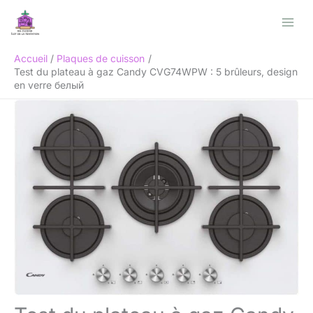
Aller
Rechercher
au
contenu
Accueil
Plaques de cuisson
Test du plateau à gaz Candy CVG74WPW : 5 brûleurs, design
en verre белый