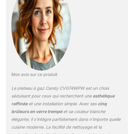
brûleurs traditionnels.
Particulièrement adapté
pour les poêles de
grande taille et permet de
cuisiner avec précision
tous les types de plats
Puissance totale : 12,5
kW Grilles en fonte pour
une meilleure
transmission de la
chaleur et une résistance
aux températures
Mon avis sur ce produit
élevées Sécurité gaz
sécuritaire / produit
Le plateau à gaz Candy CVG74WPW est un choix
alimenté au gaz
méthane/possibilité
séduisant pour ceux qui recherchent une
esthétique
d'alimentation GPL
raffinée
et une installation simple. Avec ses
cinq
Dimensions (L x H x P) :
brûleurs en verre trempé
et sa couleur blanche
74,5 x 9,5 x 51 cm
élégante, il s’intègre parfaitement dans n’importe quelle
cuisine moderne. La facilité de nettoyage et la