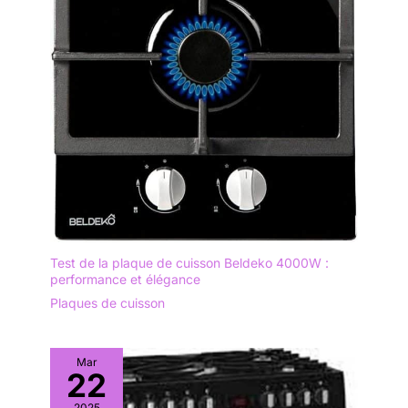
Test de la plaque de cuisson Beldeko 4000W :
performance et élégance
Plaques de cuisson
Mar
22
2025