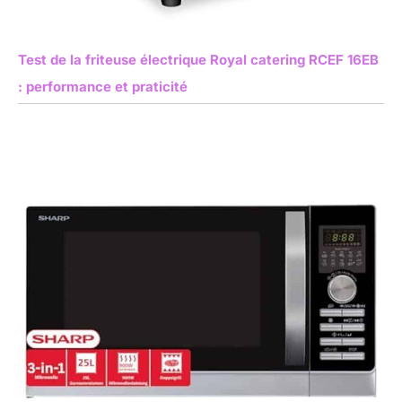
Test de la friteuse électrique Royal catering RCEF 16EB
: performance et praticité