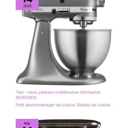
2025
Test : robot pâtissier multifonction KitchenAid
5K45SSESL
Petit électroménager de cuisine
,
Robots de cuisine
Mar