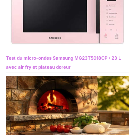
Test du micro-ondes Samsung MG23T5018CP : 23 L
avec air fry et plateau doreur