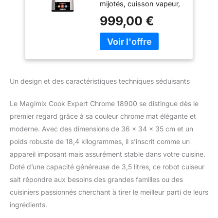
mijotés, cuisson vapeur,
Programmes
risottos, purées,
Automatiques –
999,00 €
smoothies, pains,
Moteur
brioches, blancs en
Professionnel 900
neige, boissons,
W Garanti 30 Ans -
gâteaux, desserts
Chrome Mat
glacés, plats bébé Simple
et intuitif : des
Un design et des caractéristiques techniques séduisants
programmes
automatiques Durable et
Le Magimix Cook Expert Chrome 18900 se distingue dès le
silencieux : équipé d’un
moteur professionnel
premier regard grâce à sa couleur chrome mat élégante et
garanti 30 ans, produit
moderne. Avec des dimensions de 36 x 34 x 35 cm et un
garanti 3 ans Grande
poids robuste de 18,4 kilogrammes, il s’inscrit comme un
capacité de préparation :
appareil imposant mais assurément stable dans votre cuisine.
bol cuiseur inox (3,5L) et
Doté d’une capacité généreuse de 3,5 litres, ce robot cuiseur
bols multifonction
transparents (3,6L – 2,6L
sait répondre aux besoins des grandes familles ou des
– 1,2L). De 2 à 12
cuisiniers passionnés cherchant à tirer le meilleur parti de leurs
personnes Idées et
ingrédients.
inspirations : livre avec