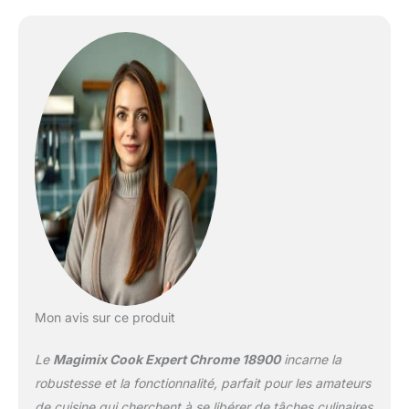
et intuitif : des
programmes
automatiques Durable et
silencieux : équipé d’un
moteur professionnel
garanti 30 ans, produit
garanti 3 ans Grande
capacité de préparation :
bol cuiseur inox (3,5L) et
bols multifonction
transparents (3,6L – 2,6L
– 1,2L). De 2 à 12
personnes Idées et
inspirations : livre avec
plus de 300 recettes
pour votre quotidien, une
Mon avis sur ce produit
application Magimix avec
+ de 2700 recettes
Le
Magimix Cook Expert Chrome 18900
incarne la
gratuites et des vidéos
tutos
robustesse et la fonctionnalité, parfait pour les amateurs
de cuisine qui cherchent à se libérer de tâches culinaires