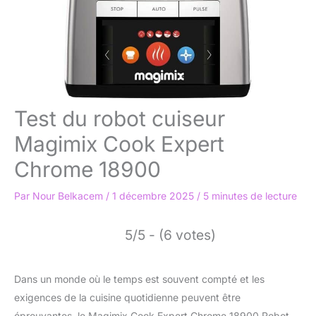
Test du robot cuiseur
Magimix Cook Expert
Chrome 18900
Par
Nour Belkacem
/
1 décembre 2025
/
5 minutes de lecture
5/5 - (6 votes)
Dans un monde où le temps est souvent compté et les
exigences de la cuisine quotidienne peuvent être
éprouvantes, le Magimix Cook Expert Chrome 18900 Robot