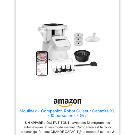
l'écran tactile : 7 pouces.
fouetter, garder au chaud,
Évolutif grâce aux mises à jour
confit, moudre, trancher, cuire,
par Wifi Dimensions robot avec
remuer, mixer, mijoter, bain-
bol : Largeur 28 cm ,
marie, pocher, fonction turbo,
Profondeur 40 cm , Hauteur
yaourt et purée INTERACTIF
35,5 cm Couleur : Noir et silver
AVEC CONNEXION WIFI. Avec
Poids avec tous les accessoires
écran tactile digitale de 7
: 9,4 kg La fonction pesée est
pouces et software interactif
également incluse dans le
intégré pour télécharger plus de
RobiCook ! Doté d'un écran
150 recettes guidées pas á pas
couleur haute définition tactile et
et mise à jour periodiquement.
d'un bouton de navigation
Nécessite WIFI 2,4 GHz.
ergonomique, le RobiCook vous
Disponible en plusieurs
permettra de gérer et
langues, français inclus
personnaliser facilement vos
CONFORT MAXIMAL. Pichet
recettes. 725 recettes incluses
étanche de 4.5L avec poignée
et 8 PROGRAMMES
ergonomique, capacité pour 4
AUTOMATIQUES Accédez
portions et apte pour le lave-
rapidement aux fonctions
vaiselle. Idéal pour faciliter le
essentielles en cuisine. Les
versement de vos plats avec un
paramètres de température,
confort maximal. De plus, vous
vitesse et durée y sont
aurez toujours le contrôle grâce
prédéfinis pour une utilisation
à son réglage de la vitesse (0 à
facilitée. Une multitude
12 + TURBO), de la température
Moulinex - Companion Robot Cuiseur Capacité XL
d'accessoires pour une infinité
(37 à 140 degré C), de la
- 10 personnes - Gris
de recettes ! Pas de surprises,
minuterie jusqu'à 90 minutes et
tout est déjà inclus : - 1 pale de
de sa balance de précision
UN APPAREIL QUI FAIT TOUT : avec ses 12 programmes
mélange - 1 fouet pour
maximale intégrée (jusqu'à 5kg)
automatiques et son mode manuel, Companion est le robot
émulsionner - 1 lame à 4
avec fonction tare 8
cuiseur qui fait tout GRANDE CAPACITɠ: la capacité utile de 3
couteaux pour hacher, mixer et
PROGRAMMES