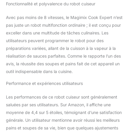
plus de 300 recettes
Fonctionnalité et polyvalence du robot cuiseur
pour votre quotidien, une
application Magimix avec
Avec pas moins de 8 vitesses, le Magimix Cook Expert n’est
+ de 2700 recettes
gratuites et des vidéos
pas juste un robot multifonction ordinaire ; il est conçu pour
tutos
exceller dans une multitude de tâches culinaires. Les
utilisateurs peuvent programmer le robot pour des
préparations variées, allant de la cuisson à la vapeur à la
réalisation de sauces parfaites. Comme le rapporte l’un des
avis, la réussite des soupes et pains fait de cet appareil un
outil indispensable dans la cuisine.
Performance et expériences utilisateurs
Les performances de ce robot cuiseur sont généralement
saluées par ses utilisateurs. Sur Amazon, il affiche une
moyenne de 4,4 sur 5 étoiles, témoignant d’une satisfaction
générale. Un utilisateur mentionne avoir réussi les meilleurs
pains et soupes de sa vie, bien que quelques ajustements