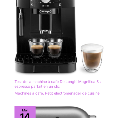
connectez-vous. Vous trouverez
un message pour mettre à jour
la version du software, cliquez
"Actualizar". Si le message
n'apparaît pas, allez dans la
section "Descargar nuevas
recetas" au début et cliquez sur
"Actualizar". Une fois la
nouvelle version du logiciel est
téléchargée, le robot
redémarrera (entre 1 et 2 min).
Retournez dans "Ajustes",
sélectionnez "Idioma" et vous
pourrez maintenant sélectionner
la langue que vous voulez pour
que tout le robot soit configuré.
Remarque : Le bol est de 4,5
litres, mais la capacité
maximale de nourriture est de 3
litres.
Test de la machine à café De’Longhi Magnifica S :
espresso parfait en un clic
Machines à café
,
Petit électroménager de cuisine
Mar
14