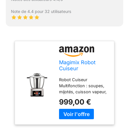
Note de 4.4 pour 32 utilisateurs
Magimix Robot
Cuiseur
Multifonction –
Robot Cuiseur
Cook Expert - Bol
Multifonction : soupes,
Inox 3,5 L, 12
mijotés, cuisson vapeur,
Programmes
risottos, purées,
Automatiques –
999,00 €
smoothies, pains,
Moteur
brioches, blancs en
Professionnel 900
neige, boissons,
W Garanti 30 Ans -
gâteaux, desserts
Chrome Mat
glacés, plats bébé Simple