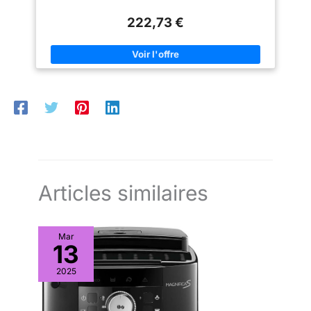
L permet de cuisiner pour 10 personnes et sera idéale pour
pétrir - 1 disque réversible en
AUTOMATIQUES. Cuisson
toutes les occasions, aussi bien pour le quotidien que lorsque
inox (trancher, râper et émincer)
rapide et saine avec 8
222,73 €
vous recevez famille et amis SILENCIEUX : le robot cuiseur le
- 1 spatule en silicone pour
programmes automatiques :
plus silencieux (par rapport aux modèles les plus vendus,
racler les parois - 1 petit et 1
pétrir, cuire à la vapeur, mijoter,
d'après des tests externes réalisés selon une norme
grand panier pour cuisson
bouillir, robot culinaire, hacher,
internationale) ACCÈS À L'APPLICATION MOULINEX :
vapeur - 1 panier pour cuisson à
turbo et peser. Il comprend
découvrez une infinité de recettes, sauvegardez vos recettes
l'eau - 2 couvercles
également une fonction inverse
préférées et créez vos listes de courses directement dans
transparents Nouveauté
qui permet la rotation inverse
l'application – la fonction « Dans mon frigo » vous permet
décembre 2024 : Le bol a été
des lames qui ne coupe pas les
également de trouver l'inspiration et de réduire vos déchets
amélioré, il passe maintenant au
aliments, il ne fait que les
RÉPARABILITÉ 15 ANS AU JUSTE PRIX : engagement de
lave vaisselle !
retirer, facilitant la cuisson des
réparabilité 15 ans au juste prix grâce à notre réseau de 6 200
aliments, il est idéal pour les
réparateurs dans le monde, pour contribuer à la protection de
ragoûts et les soupes
l’environnement et à la réduction des déchets
ACCESSOIRES APTES AU LAVE-
VAISSELLE. Sans effort ni
complications, il faut
simplement les accoupler à
l'axe de la verseuse.
Articles similaires
Comprend: batteur, pale
d'agitation, lame facile à
assembler, spatule, panier
vapeur profond et robot
Mar
culinaire, ils sont tous apte au
13
lave-vaisselle COMMENT
CONFIGURER LE ROBOT DANS
LA LANGUE SOUHAITÉE? Allez
2025
dans "Ajustes" sur l'icône en
haut à gauche et sélectionnez
"Parámetros de red". Cherchez
votre réseau Wi-Fi et