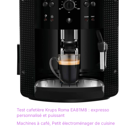
Test cafetière Krups Roma EA81M8 : expresso
personnalisé et puissant
Machines à café
,
Petit électroménager de cuisine