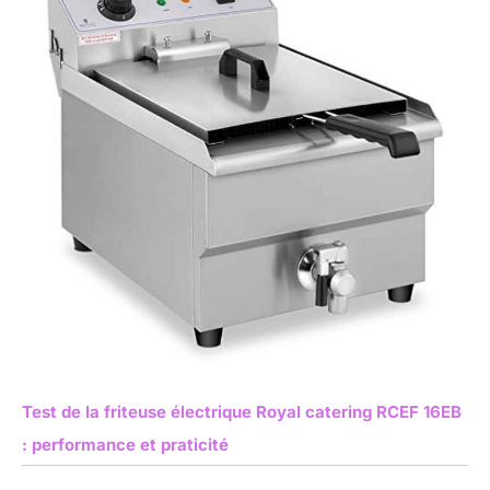
Test de la friteuse électrique Royal catering RCEF 16EB
: performance et praticité