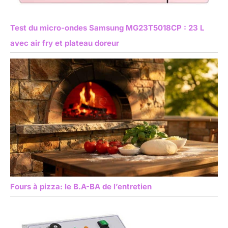
Test du micro-ondes Samsung MG23T5018CP : 23 L
avec air fry et plateau doreur
Fours à pizza: le B.A-BA de l’entretien