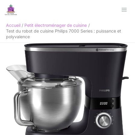
Aller
Rechercher
au
contenu
Accueil
Petit électroménager de cuisine
Test du robot de cuisine Philips 7000 Series : puissance et
polyvalence