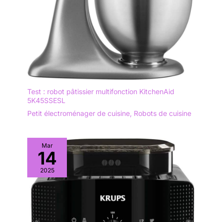
Test : robot pâtissier multifonction KitchenAid
5K45SSESL
Petit électroménager de cuisine
,
Robots de cuisine
Mar
14
2025