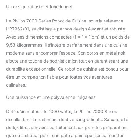
guidées pas à pas,
Un design robuste et fonctionnel
spécialement conçues
pour le Robot de Cuisine
Le Philips 7000 Series Robot de Cuisine, sous la référence
7000 Series et cuisinez
HR7962/01, se distingue par son design élégant et robuste.
comme un pro dès la
première utilisation
Avec ses dimensions compactes (1 x 1 x 1 cm) et un poids de
Mélange uniforme : Le
9,53 kilogrammes, il s’intègre parfaitement dans une cuisine
mélangeur Perfect Fit
moderne sans encombrer l’espace. Son corps en métal noir
racle les bords du bol de
ajoute une touche de sophistication tout en garantissant une
5,5 litres, mélangeant
ainsi parfaitement vos
durabilité exceptionnelle. Ce robot de cuisine est conçu pour
ingrédients Matériaux de
être un compagnon fiable pour toutes vos aventures
qualité supérieure : Sa
culinaires.
base métallique robuste
assure une stabilité
Une puissance et une polyvalence inégalées
totale, même lorsque
vous mélangez les
Doté d’un moteur de 1000 watts, le Philips 7000 Series
ingrédients les plus
excelle dans le traitement de divers ingrédients. Sa capacité
difficiles Minuteur
intelligent et 8 vitesses :
de 5,5 litres convient parfaitement aux grandes préparations,
Réglez la vitesse et le
que ce soit pour pétrir une pâte à pain épaisse ou fouetter