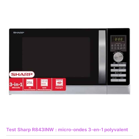
Test Sharp R843INW : micro-ondes 3-en-1 polyvalent