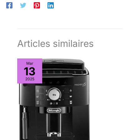
de comptoir minimal sans sacrifier la fonctionnalité GRAND
BOL DE 1,5 L & ASSEMBLAGE FACILE - Prépare jusqu'à 5
portions en une seule fois ; Dispose d'un grand tube
d'alimentation pour réduire la pré-découpe ; Installation rapide
et intuitive
Articles similaires
Mar
13
2025