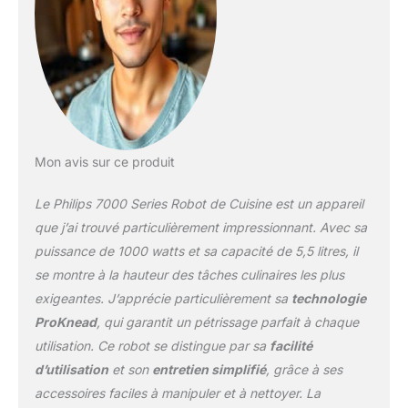
racle les bords du bol de
5,5 litres, mélangeant
ainsi parfaitement vos
ingrédients Matériaux de
qualité supérieure : Sa
base métallique robuste
assure une stabilité
totale, même lorsque
Mon avis sur ce produit
vous mélangez les
ingrédients les plus
Le Philips 7000 Series Robot de Cuisine est un appareil
difficiles Minuteur
intelligent et 8 vitesses :
que j’ai trouvé particulièrement impressionnant. Avec sa
Réglez la vitesse et le
puissance de 1000 watts et sa capacité de 5,5 litres, il
minuteur, le Robot de
se montre à la hauteur des tâches culinaires les plus
Cuisine Philips fera tout
exigeantes. J’apprécie particulièrement sa
technologie
le travail pour vous grâce
à son puissant moteur
ProKnead
, qui garantit un pétrissage parfait à chaque
de 1000 watts
utilisation. Ce robot se distingue par sa
facilité
d’utilisation
et son
entretien simplifié
, grâce à ses
accessoires faciles à manipuler et à nettoyer. La