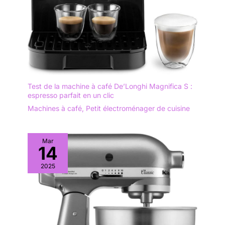
Test de la machine à café De’Longhi Magnifica S :
espresso parfait en un clic
Machines à café
,
Petit électroménager de cuisine
Mar
14
2025