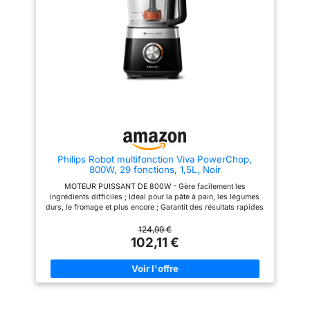
les ingrédients les plus
difficiles Minuteur intelligent et
8 vitesses : Réglez la vitesse et
le minuteur, le Robot de Cuisine
Philips fera tout le travail pour
vous grâce à son puissant
moteur de 1000 watts
Philips Robot multifonction Viva PowerChop,
800W, 29 fonctions, 1,5L, Noir
MOTEUR PUISSANT DE 800W - Gère facilement les
ingrédients difficiles ; Idéal pour la pâte à pain, les légumes
durs, le fromage et plus encore ; Garantit des résultats rapides
et homogènes 29 FONCTIONS EN UN SEUL APPAREIL -
Hacher, trancher, râper, pétrir, émulsionner et presser des jus
124,99 €
facilement ; Comprend des accessoires polyvalents comme la
102,11 €
lame en S, le disque 2-en-1 et la presse-agrumes
TECHNOLOGIE POWERCHOP - Conception de lame améliorée
et angle de coupe ; Offre des performances de hachage
supérieures sur les ingrédients tendres et durs DESIGN
COMPACT GAIN DE PLACE - Encombrement réduit avec
rangement des accessoires dans le bol ; Idéal pour un espace