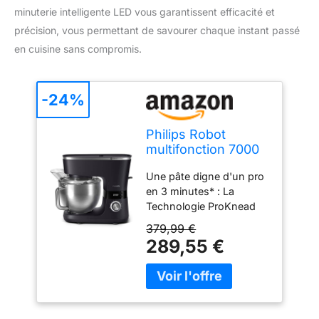
minuterie intelligente LED vous garantissent efficacité et
précision, vous permettant de savourer chaque instant passé
en cuisine sans compromis.
-24%
Philips Robot
multifonction 7000
ProKnead, 1000W, 8
Une pâte digne d'un pro
vitesses, 5,5L
en 3 minutes* : La
Technologie ProKnead
imite le mouvement de la
379,99 €
main en pétrissant et en
289,55 €
étirant la pâte
simultanément Recettes
guidées : Avec
l'application HomeID,
profitez de recettes