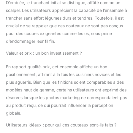
D’emblée, le tranchant initial se distingue, affûté comme un
poignée créera une
scalpel. Les utilisateurs apprécient la capacité de l’ensemble à
prise confortable et
fournira une agilité
trancher sans effort légumes durs et tendres. Toutefois, il est
optimale pour couper
crucial de se rappeler que ces couteaux ne sont pas conçus
une variété d'aliments
pour des coupes exigeantes comme les os, sous peine
avec facilité. Le bois de
d’endommager leur fil fin.
pakka de haute qualité
est sélectionné, avec
Valeur et prix : un bon investissement ?
une couleur vive, une
texture claire et belle,
En rapport qualité-prix, cet ensemble affiche un bon
pas facile à déformer et
à casser, et peut être
positionnement, attirant à la fois les cuisiniers novices et les
parfaitement assorti
plus aguerris. Bien que les finitions soient comparables à des
avec les mains, ce qui
modèles haut de gamme, certains utilisateurs ont exprimé des
rend la coupe plus
réserves lorsque les photos marketing ne correspondaient pas
facile et plus sûre.
【Lame Tranchante
au produit reçu, ce qui pourrait influencer la perception
Parfaite】 En utilisant la
globale.
technologie de coupe
manuelle humide
Utilisateurs idéaux : pour qui ces couteaux sont-ils faits ?
traditionnelle, la