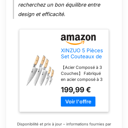
recherchez un bon équilibre entre
design et efficacité.
XINZUO 5 Pièces
Set Couteaux de
Cuisine en Acier
【Acier Composé à 3
Composite,
Couches】 Fabriqué
Ensemble de
en acier composé à 3
Couteaux de
couches de haute
Chef en
199,99 €
qualité, le noyau en
10Cr15CoMoV
acier est
Acier Composé 3
10Cr15CoMoV. La
Couches,
composition unique
Professionnel
de l'acier combinée
Tranchants Set
au processus de
Couteaux-
Disponibilité et prix à jour – informations fournies par
forgeage spécial a