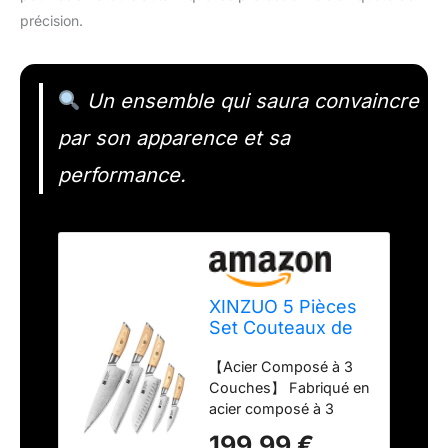
précision.
Un ensemble qui saura convaincre
par son apparence et sa
performance.
XINZUO 5 Pièces
Set Couteaux de
Cuisine en Acier
【Acier Composé à 3
Composite,
Couches】 Fabriqué en
Ensemble de
acier composé à 3
Couteaux de Chef
couches de haute
en 10Cr15CoMoV
199,99 €