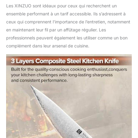
technologie d'affûtage
Les XINZUO sont idéaux pour ceux qui recherchent un
en forme de V, l'angle
ensemble performant à un tarif accessible. Ils s’adressent à
de coupe est de 15
ceux qui comprennent l’importance de l’entretien, notamment
degrés de chaque côté,
de sorte que la lame
en maintenant leur fil par un affûtage régulier. Les
obtient une rétention
professionnels peuvent également les utiliser comme un bon
durable des
complément dans leur arsenal de cuisine.
bords,robuste et
durable. Avec une
excellente netteté,
vous pouvez
facilement couper la
viande et les légumes
en fines
tranches.Même avec
une utilisation régulière
tous les jours, les
arêtes vives du rasoir
peuvent également être
conservées longtemps.
【Poursuite de la