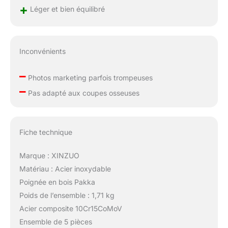
+
et à un usage
Léger et bien équilibré
quotidien. Les
couteaux de cuisine
XINZUO sont idéaux
Inconvénients
pour les chefs
professionnels et les
–
passionnés de cuisine
Photos marketing parfois trompeuses
ainsi que pour les
–
Pas adapté aux coupes osseuses
débutants.
Fiche technique
Marque : XINZUO
Matériau : Acier inoxydable
Poignée en bois Pakka
Poids de l’ensemble : 1,71 kg
Acier composite 10Cr15CoMoV
Ensemble de 5 pièces