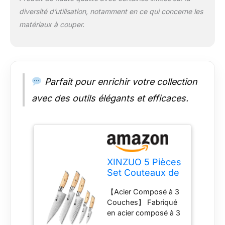
une variété
diversité d’utilisation, notamment en ce qui concerne les
d'aliments avec
matériaux à couper.
facilité. Le bois de
pakka de haute
qualité est
sélectionné, avec une
couleur vive, une
texture claire et belle,
Parfait pour enrichir votre collection
pas facile à déformer
avec des outils élégants et efficaces.
et à casser, et peut
être parfaitement
assorti avec les
mains, ce qui rend la
coupe plus facile et
plus sûre. 【Lame
XINZUO 5 Pièces
Tranchante Parfaite】
Set Couteaux de
En utilisant la
Cuisine en Acier
technologie de coupe
【Acier Composé à 3
Composite,
manuelle humide
Couches】 Fabriqué
Ensemble de
traditionnelle, la
en acier composé à 3
Couteaux de
technologie
couches de haute