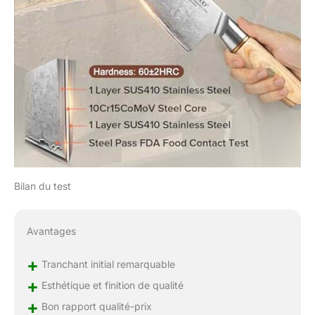
Perfection】Le produit
a été rigoureusement
testé pour assurer
l'équilibre de poids
entre le manche et la
lame,de manière à
obtenir la parfaite
coordination du
contrôle et de la
durabilité. La
conception en arc du
dos de la lame peut
réduire la pression sur
Bilan du test
les doigts, et même si
vous l'utilisez pendant
une longue période,
Avantages
cela ne vous fatiguera
pas. 【Marque
+
Tranchant initial remarquable
XINZUO】Avec une
+
belle boîte cadeau, il
Esthétique et finition de qualité
convient à la fois aux
+
Bon rapport qualité-prix
cadeaux de vacances