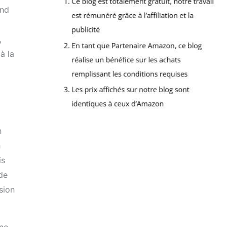
end
,
à la
n
n
is
rde
sion