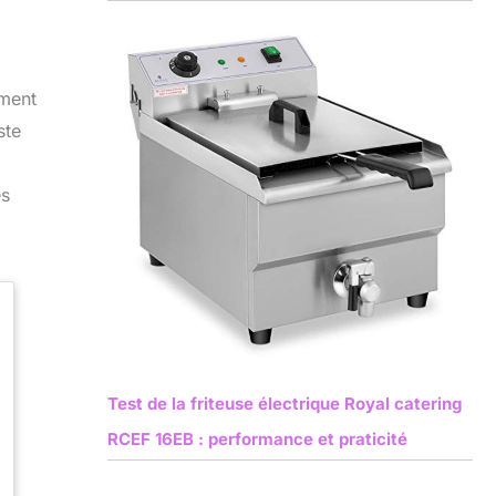
ement
ste
es
Test de la friteuse électrique Royal catering
RCEF 16EB : performance et praticité