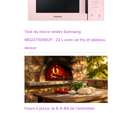
Test du micro-ondes Samsung
MG23T5018CP : 23 L avec air fry et plateau
doreur
Fours à pizza: le B.A-BA de l’entretien