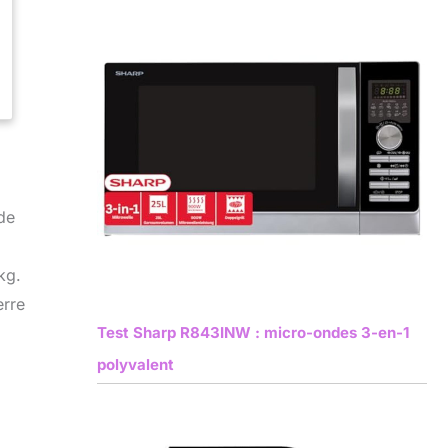
de
kg.
erre
Test Sharp R843INW : micro-ondes 3-en-1
polyvalent