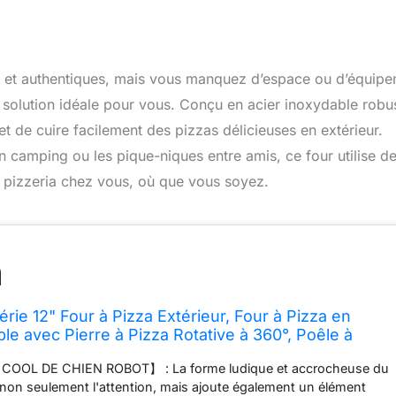
s et authentiques, mais vous manquez d’espace ou d’équip
 solution idéale pour vous. Conçu en acier inoxydable robu
et de cuire facilement des pizzas délicieuses en extérieur.
en camping ou les pique-niques entre amis, ce four utilise d
a pizzeria chez vous, où que vous soyez.
e 12" Four à Pizza Extérieur, Four à Pizza en
le avec Pierre à Pizza Rotative à 360°, Poêle à
ulés de Bois pour Fêtes dans le Jardin, Camping et
OOL DE CHIEN ROBOT】 : La forme ludique et accrocheuse du
e non seulement l'attention, mais ajoute également un élément