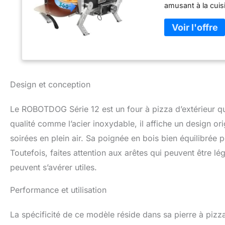
amusant à la cuisi
les soirées ba
UNIFORME】 : Nos f
automatique à 360
Ils permettent d
LA TEMPÉRATURE】 
intégrées, vous p
adieu aux pizzas 
Design et conception
perfection 【OP
plaque à griller e
Le ROBOTDOG Série 12 est un four à pizza d’extérieur qui
cuire des pizzas, 
barbecue, offrant
qualité comme l’acier inoxydable, il affiche un design or
jours et les act
soirées en plein air. Sa poignée en bois bien équilibrée
ÉCOLOGIQUE】 : Grâ
Toutefois, faites attention aux arêtes qui peuvent être l
des températures 
cuisson rapides to
peuvent s’avérer utiles.
sources de carb
nous engageons à 
Performance et utilisation
préoccupations co
clientèle dédiée 
La spécificité de ce modèle réside dans sa pierre à pizz