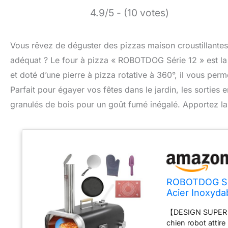
4.9/5 - (10 votes)
Vous rêvez de déguster des pizzas maison croustillante
adéquat ? Le four à pizza « ROBOTDOG Série 12 » est la
et doté d’une pierre à pizza rotative à 360°, il vous perm
Parfait pour égayer vos fêtes dans le jardin, les sorties 
granulés de bois pour un goût fumé inégalé. Apportez l
ROBOTDOG Séri
Acier Inoxydab
Pizza au Gran
【DESIGN SUPER C
Pique-Niques
chien robot attir