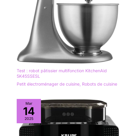
Test : robot pâtissier multifonction KitchenAid
5K45SSESL
Petit électroménager de cuisine
,
Robots de cuisine
Mar
14
2025