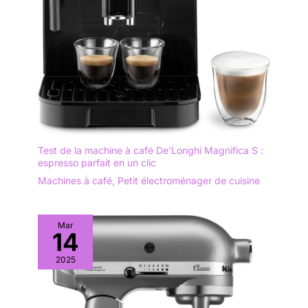
Test de la machine à café De’Longhi Magnifica S :
espresso parfait en un clic
Machines à café
,
Petit électroménager de cuisine
Mar
14
2025