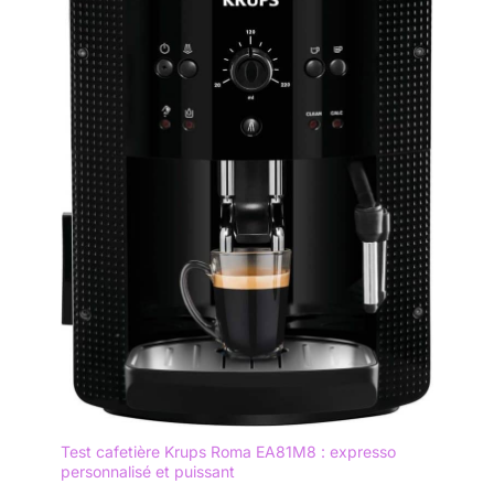
Test cafetière Krups Roma EA81M8 : expresso
personnalisé et puissant