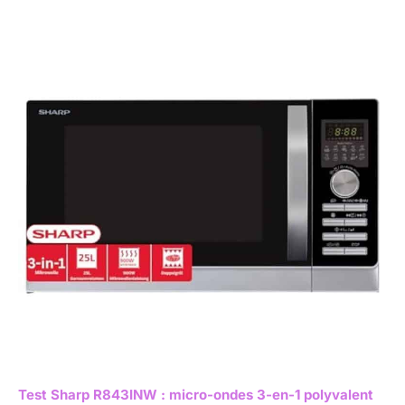
Test Sharp R843INW : micro-ondes 3-en-1 polyvalent