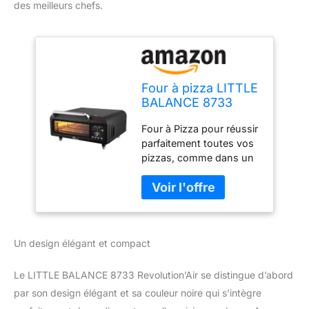
des meilleurs chefs.
Four à pizza LITTLE
BALANCE 8733
Four à Pizza pour réussir
parfaitement toutes vos
pizzas, comme dans un
four à brique traditionnel
: Pizzas faites maison,
Pans, Surgelées ou
Flammekueches, 4
modes de cuisson
Un design élégant et compact
adaptés (de 250 à
400°C) pour des
cuissons parfaites,
Le LITTLE BALANCE 8733 Revolution’Air se distingue d’abord
rapides (moins de 5 min)
par son design élégant et sa couleur noire qui s’intègre
et toujours réussies -