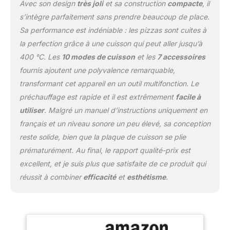
Avec son design
très joli
et sa construction
compacte
, il
Thermostat et Timer
s’intègre parfaitement sans prendre beaucoup de place.
réglables pour des
recettes personnalisées :
Sa performance est indéniable : les pizzas sont cuites à
Ecran de contrôle simple
la perfection grâce à une cuisson qui peut aller jusqu’à
d’utilisation, très intuitif.
400 °C. Les
10 modes de cuisson
et les
7 accessoires
Arrêt automatique en fin
fournis ajoutent une polyvalence remarquable,
de cuisson Air Fryer avec
Technologie à Air Pulsé «
transformant cet appareil en un outil multifonction. Le
Air 360°C : L’air circule à
préchauffage est rapide et il est extrêmement
facile à
très grande vitesse dans
utiliser
. Malgré un manuel d’instructions uniquement en
tous les sens pour des
français et un niveau sonore un peu élevé, sa conception
aliments fondants à
l’intérieur et croustillants
reste solide, bien que la plaque de cuisson se plie
à l’extérieur ; L’air chaud
prématurément. Au final, le rapport qualité-prix est
entoure les aliments pour
excellent, et je suis plus que satisfaite de ce produit qui
les cuire et les dorer,
réussit à combiner
efficacité
et
esthétisme
.
sans ou avec très peu
d’huile - 2 zones de
chauffe, en haut et en
bas 7 accessoires inclus
: Pierre à pizza 30 cm,