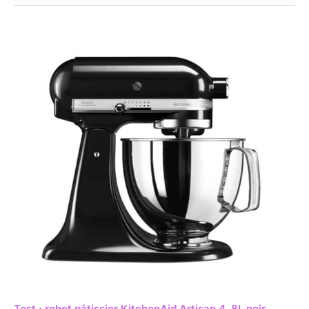
Test : robot pâtissier KitchenAid Artisan 4, 8L noir