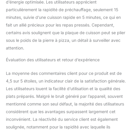
d’énergie optimisée. Les utilisateurs apprécient
pour préparer et cuisiner
particulièrement la rapidité de préchauffage, seulement 15
facilement et plus
minutes, suivie d’une cuisson rapide en 5 minutes, ce qui en
rapidement, été comme
hiver ! Livre de 20
fait un allié précieux pour les repas pressés. Cependant,
recettes de Chef Caro
certains avis soulignent que la plaque de cuisson peut se plier
offert
sous le poids de la pierre à pizza, un détail à surveiller avec
attention.
Évaluation des utilisateurs et retour d’expérience
La moyenne des commentaires client pour ce produit est de
4,5 sur 5 étoiles, un indicateur clair de la satisfaction générale.
Les utilisateurs louent la facilité d’utilisation et la qualité des
plats préparés. Malgré le bruit généré par l’appareil, souvent
mentionné comme son seul défaut, la majorité des utilisateurs
considèrent que les avantages surpassent largement cet
inconvénient. La réactivité du service client est également
soulignée, notamment pour la rapidité avec laquelle ils