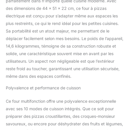
parfaitement dans n’importe quelle cuisine moderne. Avec
Mode Cuisson en
des dimensions de 44 x 51 x 22 cm, ce four à pizzas
continu Four
multifonction 3 en 1 :
électrique est conçu pour s’adapter même aux espaces les
Four à pizza, Air Fryer et
plus restreints, ce qui le rend idéal pour les petites cuisines.
Four : 10 modes de
Sa portabilité est un atout majeur, me permettant de le
cuissons
déplacer facilement selon mes besoins. Le poids de l’appareil,
préprogrammés : Cuire,
réchauffer, griller,
14,6 kilogrammes, témoigne de sa construction robuste et
décongeler, maintenir au
solide, une caractéristique souvent mise en avant par les
chaud……. Pour varier
utilisateurs. Un aspect non négligeable est que l’extérieur
vos recettes et vos
reste froid au toucher, garantissant une utilisation sécurisée,
préparations : Viande,
même dans des espaces confinés.
Légumes, Frites,
Quiches, Pâtisseries et
Polyvalence et performance de cuisson
plus encore… -
Thermostat et Timer
réglables pour des
Ce four multifonction offre une polyvalence exceptionnelle
recettes personnalisées :
avec ses 10 modes de cuisson intégrés. Que ce soit pour
Ecran de contrôle simple
préparer des pizzas croustillantes, des croques-monsieur
d’utilisation, très intuitif.
savoureux, ou encore pour déshydrater des fruits et légumes,
Arrêt automatique en fin