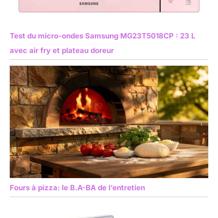
Test du micro-ondes Samsung MG23T5018CP : 23 L
avec air fry et plateau doreur
Fours à pizza: le B.A-BA de l’entretien