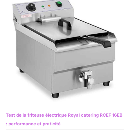
Test de la friteuse électrique Royal catering RCEF 16EB
: performance et praticité