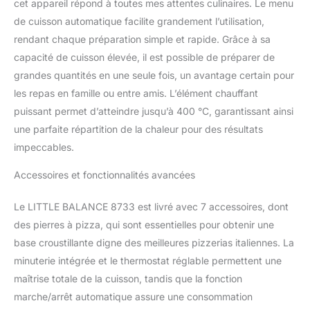
de cuisson Air Fryer avec
cet appareil répond à toutes mes attentes culinaires. Le menu
Technologie à Air Pulsé «
de cuisson automatique facilite grandement l’utilisation,
Air 360°C : L’air circule à
rendant chaque préparation simple et rapide. Grâce à sa
très grande vitesse dans
capacité de cuisson élevée, il est possible de préparer de
tous les sens pour des
grandes quantités en une seule fois, un avantage certain pour
aliments fondants à
l’intérieur et croustillants
les repas en famille ou entre amis. L’élément chauffant
à l’extérieur ; L’air chaud
puissant permet d’atteindre jusqu’à 400 °C, garantissant ainsi
entoure les aliments pour
une parfaite répartition de la chaleur pour des résultats
les cuire et les dorer,
impeccables.
sans ou avec très peu
d’huile - 2 zones de
Accessoires et fonctionnalités avancées
chauffe, en haut et en
bas 7 accessoires inclus
: Pierre à pizza 30 cm,
Le LITTLE BALANCE 8733 est livré avec 7 accessoires, dont
Pelle à pizza, plaque en
des pierres à pizza, qui sont essentielles pour obtenir une
fonte antiadhésive,
base croustillante digne des meilleures pizzerias italiennes. La
Panier à Air Fryer, Lèche-
minuterie intégrée et le thermostat réglable permettent une
frites, Grille, Pince Facile
maîtrise totale de la cuisson, tandis que la fonction
à transporter et à
installer, aussi bien à
marche/arrêt automatique assure une consommation
l’intérieur qu’à l’extérieur,