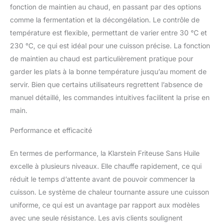
fonction de maintien au chaud, en passant par des options
plus saines, à votre
comme la fermentation et la décongélation. Le contrôle de
convenance. DES
ALIMENTS POUR TOUTE
température est flexible, permettant de varier entre 30 °C et
LA FAMILLE : Que vous
230 °C, ce qui est idéal pour une cuisson précise. La fonction
soyez seul ou que vous
de maintien au chaud est particulièrement pratique pour
receviez vos amis et
garder les plats à la bonne température jusqu’au moment de
votre famille, cette
friteuse à air chaud de 18
servir. Bien que certains utilisateurs regrettent l’absence de
litres est assez grande
manuel détaillé, les commandes intuitives facilitent la prise en
pour tout le monde. Il
main.
suffit d'ajouter vos
aliments préférés dans
Performance et efficacité
ces friteuses. CUISSON
RAPIDE, NETTOYAGE
En termes de performance, la Klarstein Friteuse Sans Huile
RAPIDE : Le nettoyage
excelle à plusieurs niveaux. Elle chauffe rapidement, ce qui
est généralement une
corvée, mais avec un
réduit le temps d’attente avant de pouvoir commencer la
revêtement antiadhésif et
cuisson. Le système de chaleur tournante assure une cuisson
des accessoires allant au
uniforme, ce qui est un avantage par rapport aux modèles
lave-vaisselle, cet airfryer
avec une seule résistance. Les avis clients soulignent
cuit rapidement et se