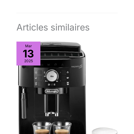
odeur d'huile. UNE SEULE ÉTAPE : facile à utiliser. FACILE À
NETTOYER : éléments compatibles lave-vaisselle (cuve, pale
et couvercle). ​COUVERCLE EN VERRE TRANSPARENT : pour
surveiller facilement la cuisson.
Articles similaires
Mar
13
2025