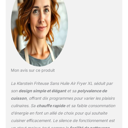
puissance de 2450 W
avec un fonctionnement
simple. Utilisez l'écran
tactile pour sélectionner
5 fonctions de cuisson
prédéfinies et
commencez à cuisiner
rapidement. DES
FRITURES, GRILLADES
ET PLUS ENCORE : La
friture à l'air est un
excellent moyen de
Mon avis sur ce produit
déguster des aliments
frits et sains. Cette
La Klarstein Friteuse Sans Huile Air Fryer XL séduit par
friteuse electrique sans
huile vous donne le
son
design simple et élégant
et sa
polyvalence de
choix entre 10
cuisson
, offrant dix programmes pour varier les plaisirs
programmes de cuisson
culinaires. Sa
chauffe rapide
et sa faible consommation
plus saines, à votre
d’énergie en font un allié de choix pour qui souhaite
convenance. DES
ALIMENTS POUR TOUTE
cuisiner efficacement. Le silence de fonctionnement est
LA FAMILLE : Que vous
un atout majeur, tout comme la
facilité de nettoyage
.