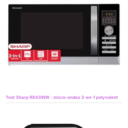
Test Sharp R843INW : micro-ondes 3-en-1 polyvalent