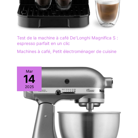
Test de la machine à café De’Longhi Magnifica S :
espresso parfait en un clic
Machines à café
,
Petit électroménager de cuisine
Mar
14
2025