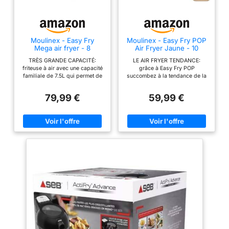
ET PLUS ENCORE : La
friture à l'air est un
excellent moyen de
déguster des aliments
Moulinex - Easy Fry
Moulinex - Easy Fry POP
frits et sains. Cette
Mega air fryer - 8
Air Fryer Jaune - 10
friteuse electrique sans
programmes - 7.5 L -
programmes - 5 L
TRÈS GRANDE CAPACITÉ:
LE AIR FRYER TENDANCE:
Noir
huile vous donne le
friteuse à air avec une capacité
grâce à Easy Fry POP
choix entre 10
familiale de 7.5L qui permet de
succombez à la tendance de la
servir jusqu'à 8personnes, pour
cuisine sans compromis sur
programmes de cuisson
des plats généreux et
votre déco DES REPAS SAINS
79,99 €
59,99 €
plus saines, à votre
savoureux qui plairont à tout le
EN UN RIEN DE TEMPS : le air
monde FORMAT COMPACT: la
fryer indispensable qui permet
convenance. DES
friteuse sans huile offre à la fois
de préparer des repas sains et
ALIMENTS POUR TOUTE
une très grande capacité et un
savoureux en un rien de temps
LA FAMILLE : Que vous
format compact CUISSON
avec peu ou pas d'huile
PRÉCISE: 8programmes
CUISINEZ POUR TOUS VOS
soyez seul ou que vous
prédéfinis et 1programme
AMIS : la capacité généreuse
receviez vos amis et
manuel, permettant un réglage
de 5 L permet de servir jusqu'à
précis du temps et de la
6 personnes, suffisante pour
votre famille, cette
température (de 80°C à 200°C,
les familles les plus affamées
friteuse à air chaud de 18
jusqu'à 60minutes) grâce au
et idéale pour recevoir des
litres est assez grande
bouton rotatif GAIN DE TEMPS
invités ÉCONOMIES D'ÉNERGIE
ET D'ÉNERGIE: consomme
: Easy Fry POP de Moulinex
pour tout le monde. Il
jusqu'à 70% moins d'énergie et
vous permet d'économiser
suffit d'ajouter vos
cuit jusqu'à 37% plus vite (tests
jusqu'à 70 % d'énergie avec
effectués en 2024 avec des
des résultats 46 % plus rapides
aliments préférés dans
frites surgelées) RÉPARABILITÉ
pour une cuisine maison facile
ces friteuses. CUISSON