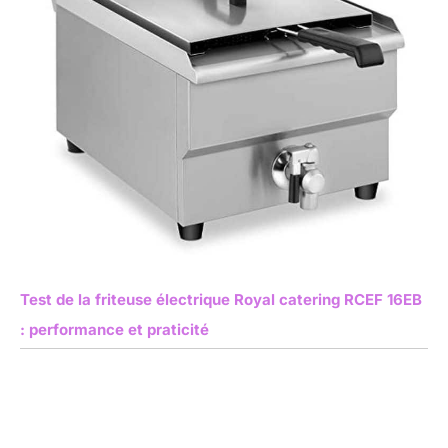
Test de la friteuse électrique Royal catering RCEF 16EB
: performance et praticité