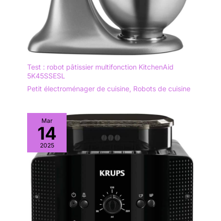
Test : robot pâtissier multifonction KitchenAid
5K45SSESL
Petit électroménager de cuisine
,
Robots de cuisine
Mar
14
2025