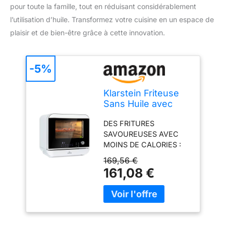
pour toute la famille, tout en réduisant considérablement
l’utilisation d’huile. Transformez votre cuisine en un espace de
plaisir et de bien-être grâce à cette innovation.
-5%
Klarstein Friteuse
Sans Huile avec
Fonction Maintien
DES FRITURES
au Chaud, Friteuse
SAVOUREUSES AVEC
Air Chaud Air Fryer
MOINS DE CALORIES :
XL 2450W, Mini
La friteuse sans huile fait
Electrique Sans
169,56 €
circuler de l'air chaud
Huile, Airfryer 18L à
161,08 €
autour des aliments pour
Chauffage Rapide,
les rendre croustillants -
Minuterie, 10
c'est comme la friture,
Programmes
mais sans l'huile, c'est
donc beaucoup moins