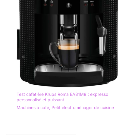
Test cafetière Krups Roma EA81M8 : expresso
personnalisé et puissant
Machines à café
,
Petit électroménager de cuisine