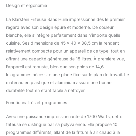
calorique ! CHAUFFE
Design et ergonomie
PLUS VITE QU'UN FOUR
: Cette friteuse compacte
La Klarstein Friteuse Sans Huile impressionne dès le premier
air fryer ombine une
regard avec son design épuré et moderne. De couleur
puissance de 2450 W
avec un fonctionnement
blanche, elle s’intègre parfaitement dans n’importe quelle
simple. Utilisez l'écran
cuisine. Ses dimensions de 45 x 40 x 38,5 cm la rendent
tactile pour sélectionner
relativement compacte pour un appareil de ce type, tout en
5 fonctions de cuisson
offrant une capacité généreuse de 18 litres. À première vue,
prédéfinies et
commencez à cuisiner
l’appareil est robuste, bien que son poids de 14,6
rapidement. DES
kilogrammes nécessite une place fixe sur le plan de travail. Le
FRITURES, GRILLADES
matériau en plastique et aluminium assure une bonne
ET PLUS ENCORE : La
durabilité tout en étant facile à nettoyer.
friture à l'air est un
excellent moyen de
Fonctionnalités et programmes
déguster des aliments
frits et sains. Cette
Avec une puissance impressionnante de 1700 Watts, cette
friteuse electrique sans
huile vous donne le
friteuse se distingue par sa polyvalence. Elle propose 10
choix entre 10
programmes différents, allant de la friture à air chaud à la
programmes de cuisson