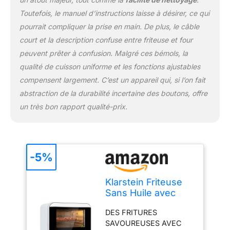
soyez seul ou que vous
Toutefois, le manuel d’instructions laisse à désirer, ce qui
receviez vos amis et
pourrait compliquer la prise en main. De plus, le câble
votre famille, cette
friteuse à air chaud de 18
court et la description confuse entre friteuse et four
litres est assez grande
peuvent prêter à confusion. Malgré ces bémols, la
pour tout le monde. Il
qualité de cuisson uniforme et les fonctions ajustables
suffit d'ajouter vos
compensent largement. C’est un appareil qui, si l’on fait
aliments préférés dans
abstraction de la durabilité incertaine des boutons, offre
ces friteuses. CUISSON
RAPIDE, NETTOYAGE
un très bon rapport qualité-prix.
RAPIDE : Le nettoyage
est généralement une
corvée, mais avec un
revêtement antiadhésif et
-5%
des accessoires allant au
lave-vaisselle, cet airfryer
cuit rapidement et se
Klarstein Friteuse
nettoie encore plus
Sans Huile avec
rapidement.
Fonction Maintien
DES FRITURES
au Chaud, Friteuse
SAVOUREUSES AVEC
Air Chaud Air Fryer