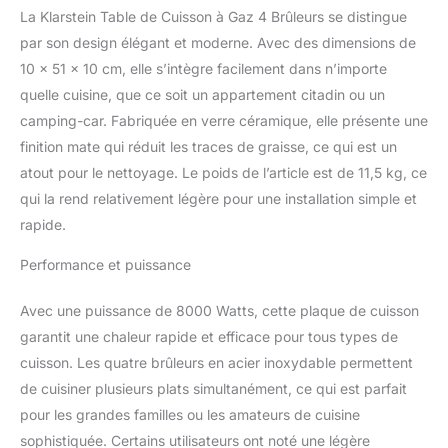
meilleure cuisson. UN
La Klarstein Table de Cuisson à Gaz 4 Brûleurs se distingue
APPAREIL TRES
SECURISE : Le brûleur à
par son design élégant et moderne. Avec des dimensions de
allumage instantané peut
10 x 51 x 10 cm, elle s’intègre facilement dans n’importe
être allumé sans briquet
quelle cuisine, que ce soit un appartement citadin ou un
et le dispositif de
camping-car. Fabriquée en verre céramique, elle présente une
coupure de flamme
finition mate qui réduit les traces de graisse, ce qui est un
coupe l'alimentation en
gaz lorsque la flamme
atout pour le nettoyage. Le poids de l’article est de 11,5 kg, ce
est coupée, le risque de
qui la rend relativement légère pour une installation simple et
fuite de gaz est évité
rapide.
pour votre sécurité.
CONCEPTION
Performance et puissance
MULTIFONCTIONNELLE
: La plaque de cuisson
Avec une puissance de 8000 Watts, cette plaque de cuisson
gaz fournit une
puissance max de 8 kW
garantit une chaleur rapide et efficace pour tous types de
au propane et au gaz
cuisson. Les quatre brûleurs en acier inoxydable permettent
naturel, ce qui permet
de cuisiner plusieurs plats simultanément, ce qui est parfait
une utilisation
pour les grandes familles ou les amateurs de cuisine
polyvalente, convient
sophistiquée. Certains utilisateurs ont noté une légère
aussi pour une caravane