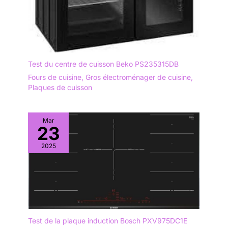
Test du centre de cuisson Beko PS235315DB
Fours de cuisine
,
Gros électroménager de cuisine
,
Plaques de cuisson
Mar
23
2025
Test de la plaque induction Bosch PXV975DC1E