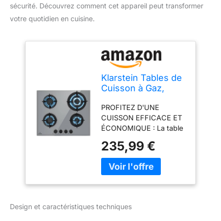
sécurité. Découvrez comment cet appareil peut transformer
votre quotidien en cuisine.
Klarstein Tables de
Cuisson à Gaz,
Plaque de Cuisson
PROFITEZ D'UNE
Gaz à 4 Brûleurs,
CUISSON EFFICACE ET
Table de Electrique
ÉCONOMIQUE : La table
à 4 Feux de 8000W,
de cuisson à gaz à 4
Cuisiniere Gaziniere
235,99 €
feux est conçue pour
avec Brûleurs en
cuisiner efficacement,
Acier Inoxydable,
rapidement et en
Cuisinières GPL
économisant de
l'énergie, car nos
brûleurs utilisent peu
Design et caractéristiques techniques
d'énergie pour obtenir la