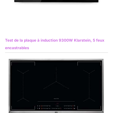
Test de la plaque à induction 9300W Klarstein, 5 feux
encastrables