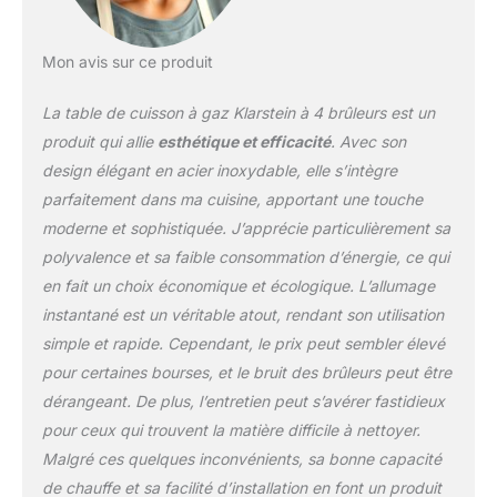
CONCEPTION
MULTIFONCTIONNELLE
Mon avis sur ce produit
: La plaque de cuisson
gaz fournit une
La table de cuisson à gaz Klarstein à 4 brûleurs est un
puissance max de 8 kW
au propane et au gaz
produit qui allie
esthétique et efficacité
. Avec son
naturel, ce qui permet
design élégant en acier inoxydable, elle s’intègre
une utilisation
parfaitement dans ma cuisine, apportant une touche
polyvalente, convient
moderne et sophistiquée. J’apprécie particulièrement sa
aussi pour une caravane
et camping. Buses
polyvalence et sa faible consommation d’énergie, ce qui
GPL/GN incluses.
en fait un choix économique et écologique. L’allumage
SIMPLE ET FACILE À
instantané est un véritable atout, rendant son utilisation
UTILISER : Ces tables de
simple et rapide. Cependant, le prix peut sembler élevé
cuisson au gaz avec
allumage sont contrôlées
pour certaines bourses, et le bruit des brûleurs peut être
sans effort par un
dérangeant. De plus, l’entretien peut s’avérer fastidieux
interrupteur rotatif à
pour ceux qui trouvent la matière difficile à nettoyer.
poussoir qui peut
Malgré ces quelques inconvénients, sa bonne capacité
empêcher les enfants de
toucher accidentellement
de chauffe et sa facilité d’installation en font un produit