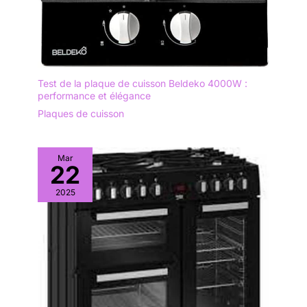
Test de la plaque de cuisson Beldeko 4000W :
performance et élégance
Plaques de cuisson
Mar
22
2025