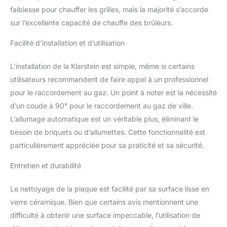
et camping. Buses
faiblesse pour chauffer les grilles, mais la majorité s’accorde
GPL/GN incluses.
sur l’excellente capacité de chauffe des brûleurs.
SIMPLE ET FACILE À
UTILISER : Ces tables de
Facilité d’installation et d’utilisation
cuisson au gaz avec
allumage sont contrôlées
L’installation de la Klarstein est simple, même si certains
sans effort par un
utilisateurs recommandent de faire appel à un professionnel
interrupteur rotatif à
poussoir qui peut
pour le raccordement au gaz. Un point à noter est la nécessité
empêcher les enfants de
d’un coude à 90° pour le raccordement au gaz de ville.
toucher accidentellement
L’allumage automatique est un véritable plus, éliminant le
le gaz, avec un réglage
besoin de briquets ou d’allumettes. Cette fonctionnalité est
flexible et précis du gaz.
particulièrement appréciée pour sa praticité et sa sécurité.
UN NETTOYAGE RAPIDE
: Cette gaziniere gaz est
Entretien et durabilité
fabriquée avec une
surface en verre noir
lisse qui est très facile à
Le nettoyage de la plaque est facilité par sa surface lisse en
nettoyer. La cuisiniere
verre céramique. Bien que certains avis mentionnent une
gaz est encastrée et
difficulté à obtenir une surface impeccable, l’utilisation de
parfaitement intégrée au