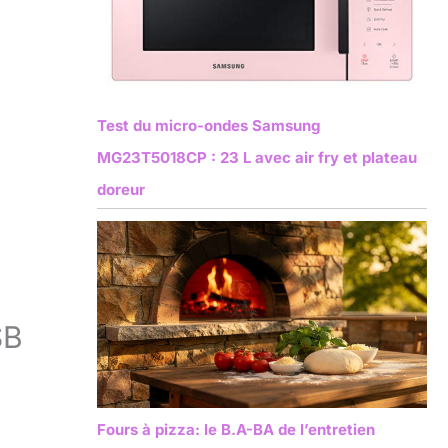
Test du micro-ondes Samsung
MG23T5018CP : 23 L avec air fry et plateau
doreur
SB
Fours à pizza: le B.A-BA de l’entretien