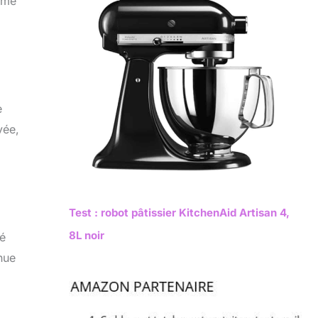
mme
e
vée,
Test : robot pâtissier KitchenAid Artisan 4,
8L noir
té
nue