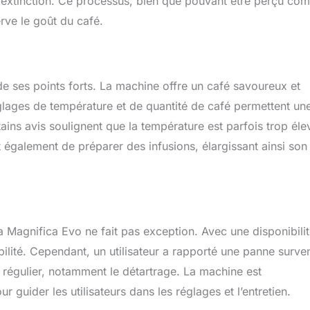
t extinction. Ce processus, bien que pouvant être perçu co
erve le goût du café.
de ses points forts. La machine offre un café savoureux et
églages de température et de quantité de café permettent un
tains avis soulignent que la température est parfois trop éle
 également de préparer des infusions, élargissant ainsi son
a Magnifica Evo ne fait pas exception. Avec une disponibili
bilité. Cependant, un utilisateur a rapporté une panne surve
n régulier, notamment le détartrage. La machine est
guider les utilisateurs dans les réglages et l’entretien.