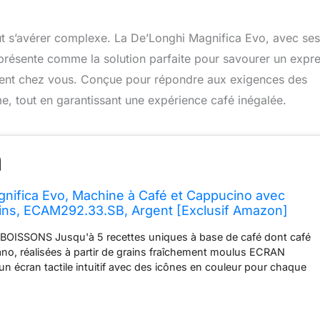
ut s’avérer complexe. La De’Longhi Magnifica Evo, avec ses
se présente comme la solution parfaite pour savourer un expr
ement chez vous. Conçue pour répondre aux exigences des
e, tout en garantissant une expérience café inégalée.
nifica Evo, Machine à Café et Cappucino avec
ins, ECAM292.33.SB, Argent [Exclusif Amazon]
OISSONS Jusqu'à 5 recettes uniques à base de café dont café
ano, réalisées à partir de grains fraîchement moulus ECRAN
n écran tactile intuitif avec des icônes en couleur pour chaque
on élégante argentée et noire est le complément parfait de toute
MOUSSEUR À LAIT Mousseur à lait manuel pour les préparations
u d'eau chaude pour les thés et infusions FACILITÉ