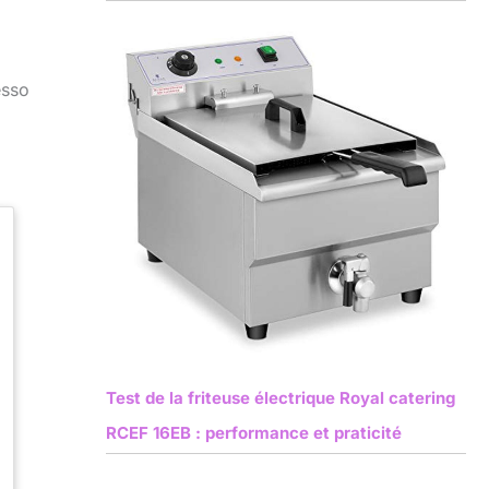
esso
Test de la friteuse électrique Royal catering
RCEF 16EB : performance et praticité