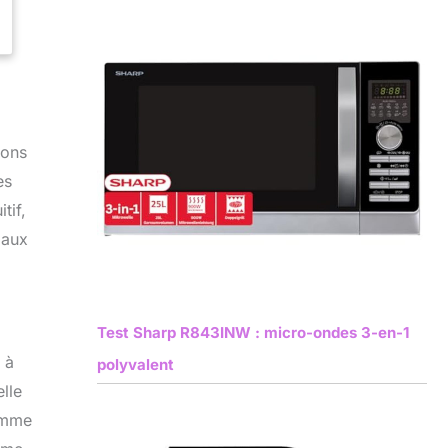
ions
es
tif,
iaux
Test Sharp R843INW : micro-ondes 3-en-1
 à
polyvalent
lle
somme