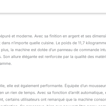
fitez de l'expérience ultime du café dans le confort de votre
e'Longhi Magnifica Evo NETTOYAGE FACILE Entretien et
, grâce à la fonction de nettoyage automatique et aux
es au lave-vaisselle
épuré et moderne. Avec sa finition en argent et ses dimens
 dans n’importe quelle cuisine. Le poids de 11,7 kilogramm
De plus, la machine est dotée d’un panneau de commande intui
s. Son allure élégante est renforcée par la qualité des matér
 gamme.
lle, elle est également performante. Équipée d’un mousseur
en un rien de temps. Avec sa fonction d’arrêt automatique, e
t, certains utilisateurs ont remarqué que la machine con