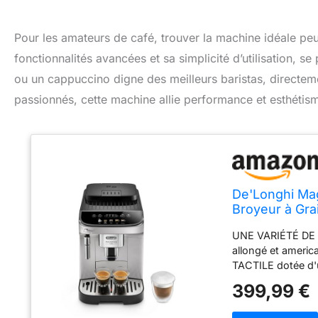
Pour les amateurs de café, trouver la machine idéale pe
fonctionnalités avancées et sa simplicité d’utilisation, 
ou un cappuccino digne des meilleurs baristas, direct
passionnés, cette machine allie performance et esthétism
De'Longhi Mag
Broyeur à Gra
UNE VARIÉTÉ DE B
allongé et americ
TACTILE dotée d'u
recette. Sa finiti
399,99 €
cuisine moderne 
à base de lait, o