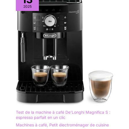
2025
Test de la machine à café De’Longhi Magnifica S :
espresso parfait en un clic
Machines à café
,
Petit électroménager de cuisine