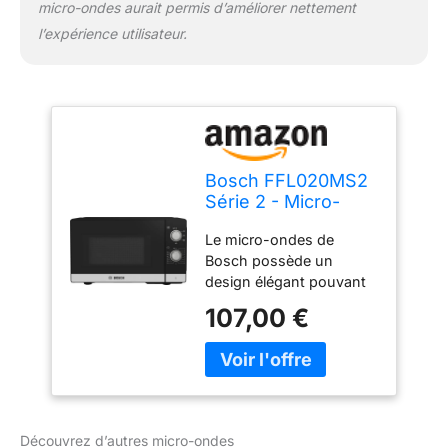
micro-ondes aurait permis d’améliorer nettement
l’expérience utilisateur.
Bosch FFL020MS2
Série 2 - Micro-
ondes, pose-libre,
Le micro-ondes de
Cleaning
Bosch possède un
Assistance
design élégant pouvant
s'adapter à tous types
107,00 €
de cuisine. Parfait pour
décongeler vos aliments
et réchauffer vos plats
rapidement et facilement
afin de vous faire gagner
du temps. Un mode
Découvrez d’autres micro-ondes