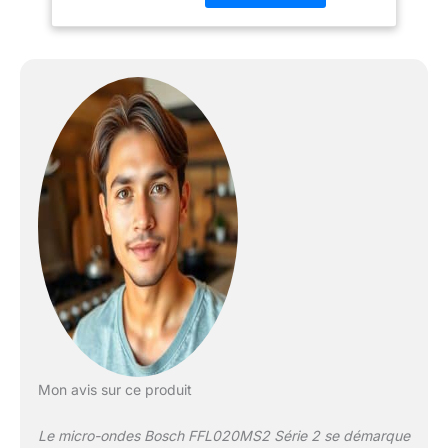
rapidement et facilement
afin de vous faire gagner
du temps. Un mode
assistance nettoyage est
présent pour vous aidez
dans le nettoyage de
celui-ci. Le Micro-ondes
Bosch est doté d'un
éclairage Led intégrant
une horloge
électronique. Livraison : 1
x Micro-ondes Bosch /
Dimensions appareil
(HxLxP): 260 x 442 x
345 mm / Couleur : Inox
Mon avis sur ce produit
Le micro-ondes Bosch FFL020MS2 Série 2 se démarque