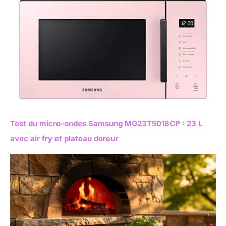
Test du micro-ondes Samsung MG23T5018CP : 23 L
avec air fry et plateau doreur