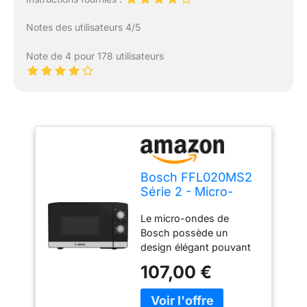
Notes des utilisateurs 4/5
Note de 4 pour 178 utilisateurs
Bosch FFL020MS2
Série 2 - Micro-
ondes, pose-libre,
Le micro-ondes de
Cleaning
Bosch possède un
Assistance
design élégant pouvant
s'adapter à tous types
107,00 €
de cuisine. Parfait pour
décongeler vos aliments
et réchauffer vos plats