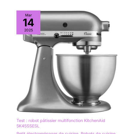
Mar
14
2025
Test : robot pâtissier multifonction KitchenAid
5K45SSESL
Petit électroménager de cuisine
,
Robots de cuisine