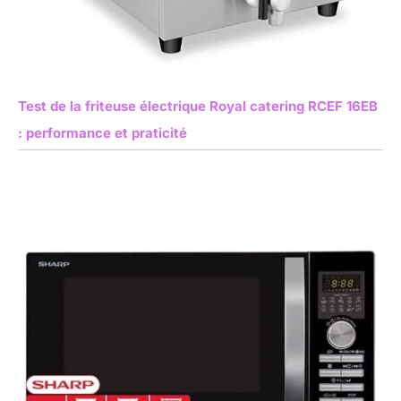
Test de la friteuse électrique Royal catering RCEF 16EB
: performance et praticité