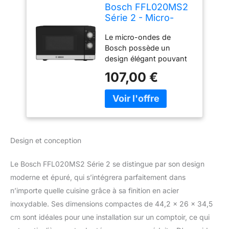
Bosch FFL020MS2
Série 2 - Micro-
ondes, pose-libre,
Le micro-ondes de
Cleaning
Bosch possède un
Assistance
design élégant pouvant
s'adapter à tous types
107,00 €
de cuisine. Parfait pour
décongeler vos aliments
et réchauffer vos plats
rapidement et facilement
afin de vous faire gagner
du temps. Un mode
Design et conception
assistance nettoyage est
présent pour vous aidez
Le Bosch FFL020MS2 Série 2 se distingue par son design
dans le nettoyage de
celui-ci. Le Micro-ondes
moderne et épuré, qui s’intégrera parfaitement dans
Bosch est doté d'un
n’importe quelle cuisine grâce à sa finition en acier
éclairage Led intégrant
inoxydable. Ses dimensions compactes de 44,2 x 26 x 34,5
une horloge
cm sont idéales pour une installation sur un comptoir, ce qui
électronique. Livraison : 1