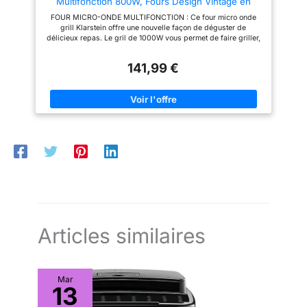
Multifonction 800W, Fours Design Vintage en
dispose d'un intérieur facile
Apportez du style et de
Acier Inoxydable, Grand Intérieur 20L, Smart
d'accès qui se nettoie
l'élégance dans votre cuisine
FOUR MICRO-ONDE MULTIFONCTION : Ce four micro onde
Microwave, Plaque Décongélation, Facile à Utiliser
facilement avec un chiffon
avec ce micro onde vintage en
grill Klarstein offre une nouvelle façon de déguster de
humide. Moins de
acier inoxydable au look rétro
délicieux repas. Le gril de 1000W vous permet de faire griller,
complications et entretien facile
des années 50. Avec une finition
cuire et décongeler vos aliments préférés avec ces micro-
après chaque utilisation.
élégante combinée à un look
ondes polyvalents. GRAND ESPACE DE CUISSON AU FOUR À
Minuteur mécanique et plateau
rétro, il s'integre aisement dans
141,99 €
MICRO-ONDES : Ce gril pour fours micro-ondes de 20 litres
tournant en verre - Comprend
chaque cuisine.
vous offre beaucoup d'espace pour tous vos besoins. Conçu
une minuterie manuelle, une
avec un plateau tournant de 25,5 cm et une plaque de gril pour
utilisation facile et une platine
micro-ondes de 21 cm. PLUSIEURS FONCTIONS
en verre avec anneau, qui aide
AUTOMATIQUE : Ce micro onde petite taille de 800W est doté
à répartir la chaleur de manière
de 8 programmes automatiques et de 5 niveaux de puissance,
plus uniforme ce four à micro-
ainsi que de nombreuses fonctions de cuisson microwave,
ondes de table. Design
notamment une fonction de décongélation rapide. FACILE À
compact et silencieux – conçu
UTILISER ET À NETTOYER : Conçu avec des commandes
pour s'adapter facilement aux
tactiles faciles avec des lumières LED blanches pour
petites cuisines, sols ou
réchauffer au micro-ondes, celui-ci est facile à utiliser pour les
bureaux. Ses dimensions vous
personnes âgées et les adultes, tout en étant facile à nettoyer.
permettent de le placer
UN DESIGN ÉLÉGANT : Apportez du style et de l'élégance
confortablement sur votre plan
dans votre cuisine avec ce micro onde vintage en acier
de travail sans prendre trop de
inoxydable au look rétro des années 50. Avec une finition
place, et son fonctionnement
élégante combinée à un look rétro, il s'integre aisement dans
silencieux le rend idéal pour un
Articles similaires
chaque cuisine.
usage quotidien à tout moment
de la journée.
Mar
13