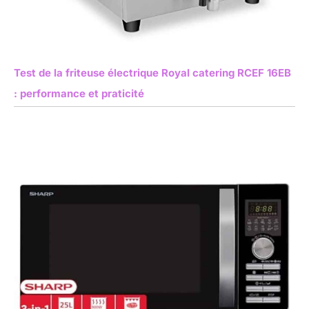
Test de la friteuse électrique Royal catering RCEF 16EB
: performance et praticité