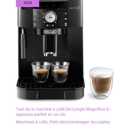
2025
Test de la machine à café De’Longhi Magnifica S :
espresso parfait en un clic
Machines à café
,
Petit électroménager de cuisine