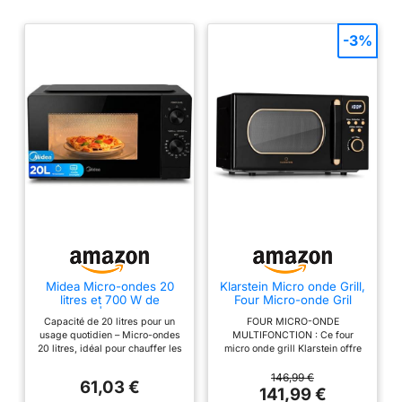
-3%
Midea Micro-ondes 20
Klarstein Micro onde Grill,
litres et 700 W de
Four Micro-onde Gril
puissance | Four à micro-
Multifonction 800W,
Capacité de 20 litres pour un
FOUR MICRO-ONDE
ondes noir de table avec
Fours Design Vintage en
usage quotidien – Micro-ondes
MULTIFONCTION : Ce four
plaque tournante,
Acier Inoxydable, Grand
20 litres, idéal pour chauffer les
micro onde grill Klarstein offre
fonction de
Intérieur 20L, Smart
assiettes, tasses et récipients
une nouvelle façon de déguster
décongélation, 5 niveaux
Microwave, Plaque
habituels. Il offre le bon espace
de délicieux repas. Le gril de
146,99 €
de puissance | Micro-
Décongélation, Facile à
61,03 €
pour préparer et réchauffer vos
1000W vous permet de faire
141,99 €
ondes avec minuterie
Utiliser