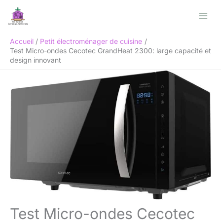
Aller
Rechercher
au
contenu
Accueil
Petit électroménager de cuisine
Test Micro-ondes Cecotec GrandHeat 2300: large capacité et
design innovant
Test Micro-ondes Cecotec