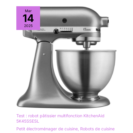
Mar
14
2025
Test : robot pâtissier multifonction KitchenAid
5K45SSESL
Petit électroménager de cuisine
,
Robots de cuisine