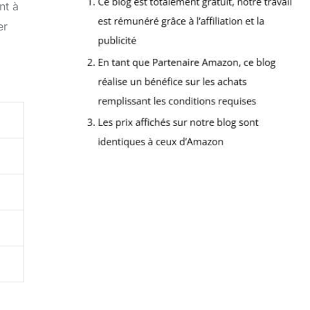
nt à
er