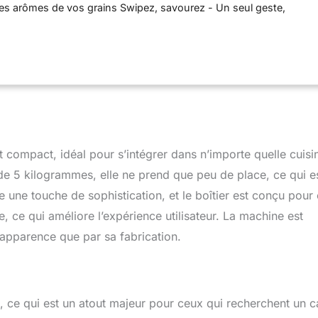
 les arômes de vos grains Swipez, savourez - Un seul geste,
du reste Fini le désordre - Il suffit de rincer le porte-filtre ou de
 chiffon - Pas de compartiment caché ou inaccessible Un café à
esso, lungo, extra intense - A vous de choisir
et compact, idéal pour s’intégrer dans n’importe quelle cuisi
e 5 kilogrammes, elle ne prend que peu de place, ce qui e
e une touche de sophistication, et le boîtier est conçu pour 
e, ce qui améliore l’expérience utilisateur. La machine est
apparence que par sa fabrication.
, ce qui est un atout majeur pour ceux qui recherchent un c