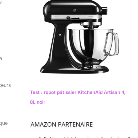
e.
a
teurs
Test : robot pâtissier KitchenAid Artisan 4,
8L noir
 que