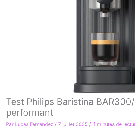
Test Philips Baristina BAR300/
performant
Par
Lucas Fernandez
/
7 juillet 2025
/
4 minutes de lectu