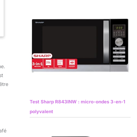
ne.
st
être
Test Sharp R843INW : micro-ondes 3-en-1
polyvalent
afé