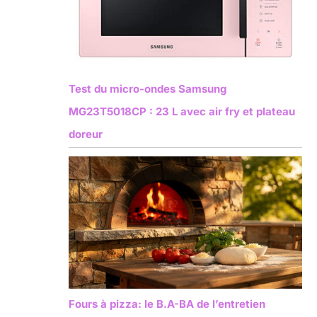
Test du micro-ondes Samsung
MG23T5018CP : 23 L avec air fry et plateau
doreur
Fours à pizza: le B.A-BA de l’entretien