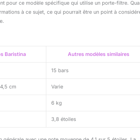
nt pour ce modèle spécifique qui utilise un porte-filtre. Qua
rmations à ce sujet, ce qui pourrait être un point à considér
e.
ps Baristina
Autres modèles similaires
15 bars
34,5 cm
Varie
6 kg
3,8 étoiles
n générale avec une note moyenne de 4,1 sur 5 étoiles. La