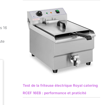
s 16
ute
Test de la friteuse électrique Royal catering
RCEF 16EB : performance et praticité