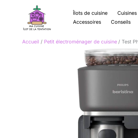
Aller
au
Îlots de cuisine
Cuisines
contenu
Accessoires
Conseils
Accueil
Petit électroménager de cuisine
Test P