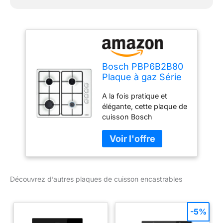
Bosch PBP6B2B80
Plaque à gaz Série
2 - Plaque de
A la fois pratique et
cuisson encastrable
élégante, cette plaque de
4 Feux - 60 cm -
cuisson Bosch
Puissance 7400 W -
PBP6B2B80 est dôtée de
Blanc
4 brûleurs d'une
puissance allant de 1700
à 3000 W Allumage
électrique une main : elle
Découvrez d’autres plaques de cuisson encastrables
dispose d'un sytéme
d'allumage d'une main
avec des boutons
érgonomique, ce qui
-5%
vous offre une totale