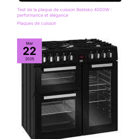
Test de la plaque de cuisson Beldeko 4000W :
performance et élégance
Plaques de cuisson
Mar
22
2025