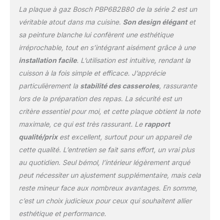
les bactéries, elle rend
La plaque à gaz Bosch PBP6B2B80 de la série 2 est un
donc le nettoyage aisé,
véritable atout dans ma cuisine.
Son design élégant
et
et offre une hygiène
sa peinture blanche lui confèrent une esthétique
parfaite Avec Bosch,
irréprochable, tout en s’intégrant aisément grâce à une
bénéficiez de la
disponibilité des pièces
installation facile
. L’utilisation est intuitive, rendant la
détachées pendant 11
cuisson à la fois simple et efficace. J’apprécie
ans après la fabrication
particulièrement la
stabilité des casseroles
, rassurante
de votre appareil de Gros
lors de la préparation des repas. La sécurité est un
Electroménager
critère essentiel pour moi, et cette plaque obtient la note
maximale, ce qui est très rassurant. Le
rapport
qualité/prix
est excellent, surtout pour un appareil de
cette qualité. L’entretien se fait sans effort, un vrai plus
au quotidien. Seul bémol, l’intérieur légèrement arqué
peut nécessiter un ajustement supplémentaire, mais cela
reste mineur face aux nombreux avantages. En somme,
c’est un choix judicieux pour ceux qui souhaitent allier
esthétique et performance.