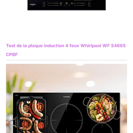
Test de la plaque induction 4 feux Whirlpool WF S4665
CPBF