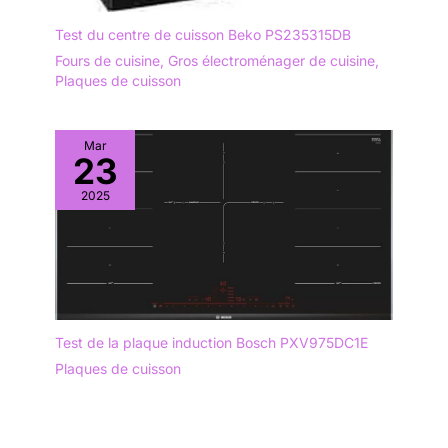
Test du centre de cuisson Beko PS235315DB
Fours de cuisine
,
Gros électroménager de cuisine
,
Plaques de cuisson
Mar
23
2025
Test de la plaque induction Bosch PXV975DC1E
Plaques de cuisson