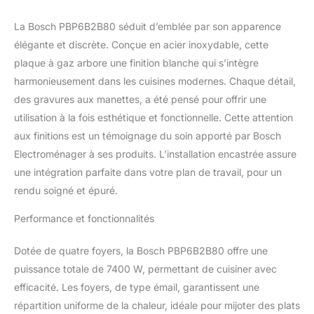
d'allumage d'une main
avec des boutons
La Bosch PBP6B2B80 séduit d’emblée par son apparence
érgonomique, ce qui
élégante et discrète. Conçue en acier inoxydable, cette
vous offre une totale
plaque à gaz arbore une finition blanche qui s’intègre
liberté et une prise en
harmonieusement dans les cuisines modernes. Chaque détail,
main simplifiée. Sécurité
gaz par thermocouple:
des gravures aux manettes, a été pensé pour offrir une
:En cas d'extinction
utilisation à la fois esthétique et fonctionnelle. Cette attention
accidentelle de la Plaque
aux finitions est un témoignage du soin apporté par Bosch
de cuisson, vous avez la
Electroménager à ses produits. L’installation encastrée assure
possibilité d'utiliser vos
plaques de cuisson au
une intégration parfaite dans votre plan de travail, pour un
gaz. Supports émaillés :
rendu soigné et épuré.
Sa surface résiste à
l'abrasion, n'absorbe pas
Performance et fonctionnalités
les odeurs, ne retient pas
les bactéries, elle rend
Dotée de quatre foyers, la Bosch PBP6B2B80 offre une
donc le nettoyage aisé,
puissance totale de 7400 W, permettant de cuisiner avec
et offre une hygiène
efficacité. Les foyers, de type émail, garantissent une
parfaite Avec Bosch,
bénéficiez de la
répartition uniforme de la chaleur, idéale pour mijoter des plats