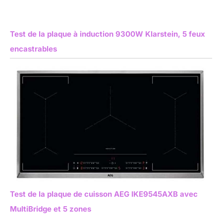
Test de la plaque à induction 9300W Klarstein, 5 feux
encastrables
Test de la plaque de cuisson AEG IKE9545AXB avec
MultiBridge et 5 zones