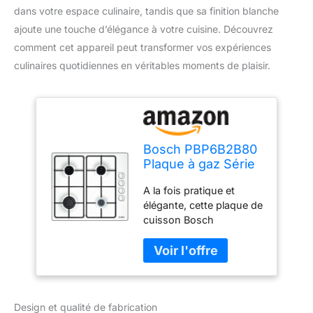
dans votre espace culinaire, tandis que sa finition blanche
ajoute une touche d’élégance à votre cuisine. Découvrez
comment cet appareil peut transformer vos expériences
culinaires quotidiennes en véritables moments de plaisir.
Bosch PBP6B2B80
Plaque à gaz Série
2 - Plaque de
A la fois pratique et
cuisson encastrable
élégante, cette plaque de
4 Feux - 60 cm -
cuisson Bosch
Puissance 7400 W -
PBP6B2B80 est dôtée de
Blanc
4 brûleurs d'une
puissance allant de 1700
à 3000 W Allumage
électrique une main : elle
Design et qualité de fabrication
dispose d'un sytéme