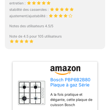
entretien :
stabilité des casseroles :
ajustement/ajustabilité :
Notes des utilisateurs 4.5/5
Note de 4.5 pour 105 utilisateurs
Bosch PBP6B2B80
Plaque à gaz Série
2 - Plaque de
A la fois pratique et
cuisson encastrable
élégante, cette plaque de
4 Feux - 60 cm -
cuisson Bosch
Puissance 7400 W -
PBP6B2B80 est dôtée de