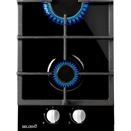
vous assiste dans toutes vos tâches culinaires 𝗚𝗔𝗥𝗔𝗡𝗧𝗜𝗘 𝟮
𝗔𝗡𝗦 𝗦𝗔𝗡𝗦 𝗧𝗥𝗔𝗖𝗔𝗦: Achetez en toute confiance Votre tables
de cuisson AURAKICH est couvert par une garantie fabricant
de 2 ans pour une protection longue durée et une tranquillité
d'esprit absolue