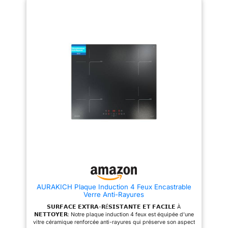
plusieurs plats en même temps
résistante, elle est facile à
Electroménager
avec un timing parfait [Fonction
nettoyer, il suffit de l'essuyer
Boost et surface de cuisson
avec un chiffon humide. 【9
agrandie de 20 %] Obtenez des
réglages de puissance】
résultats dignes d'un restaurant
Chaque zone de cuisson
grâce à la table de cuisson de 3
dispose de 9 niveaux de
500 W. Chaque zone offre une
puissance réglables. Grâce à
puissance d'au moins 1 300 W,
sa commande tactile sensible, il
ainsi qu'une fonction Boost pour
répond à tous vos besoins pour
une chaleur intense instantanée.
toutes les cuissons : bouillir,
La surface agrandie de 20 %
mijoter, rôtir, remuer et griller.
permet d'utiliser des casseroles
Plaque de cuisson electrique
et poêles plus grandes
chauffe les aliments de manière
[Installation sans effort et
plus homogène et empêche les
nettoyage en un seul essuyage]
casseroles, poêles et aliments
Plug and play – aucun outil
de brûler. 【Fonction
requis. Le cordon préinstallé et
minuterie】La plaque electrique
les commandes tactiles simples
2 feux dispose d'une fonction
facilitent grandement
minuterie de 99 minutes qui
l'installation. Le verre
facilite la cuisson et vous laisse
céramique renforcé (30 % plus
les mains libres lorsque vous
résistant aux chocs) se nettoie
êtes très occupé. La zone de
en quelques secondes à l'aide
cuisson peut être éteinte
d'une simple éponge humide
automatiquement après un
AURAKICH Plaque Induction 4 Feux Encastrable
[Protection de sécurité familiale
temps prédéfini. Vous pouvez
Verre Anti-Rayures
3-en-1] Cuisinez l'esprit
également désactiver la
tranquille : le verrouillage enfant
minuterie à tout moment.
𝗦𝗨𝗥𝗙𝗔𝗖𝗘 𝗘𝗫𝗧𝗥𝗔-𝗥É𝗦𝗜𝗦𝗧𝗔𝗡𝗧𝗘 𝗘𝗧 𝗙𝗔𝗖𝗜𝗟𝗘 À
empêche tout démarrage
【Plusieurs protections de
𝗡𝗘𝗧𝗧𝗢𝗬𝗘𝗥: Notre plaque induction 4 feux est équipée d'une
accidentel, la protection contre
sécurité】La plaque
vitre céramique renforcée anti-rayures qui préserve son aspect
la surchauffe coupe l'appareil
vitrocéramique 2 feux dispose