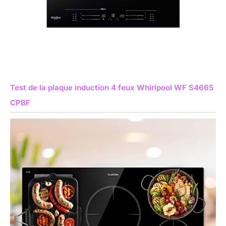
Test de la plaque induction 4 feux Whirlpool WF S4665
CPBF