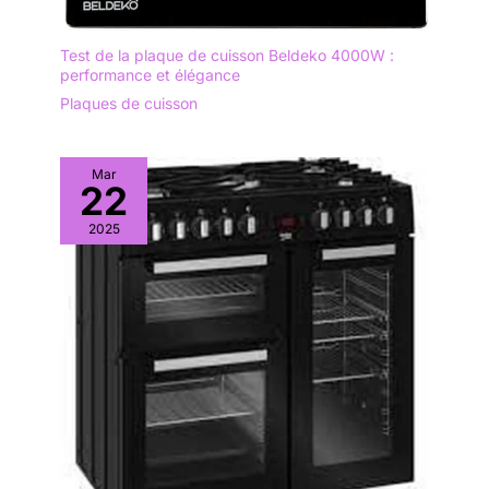
Test de la plaque de cuisson Beldeko 4000W :
performance et élégance
Plaques de cuisson
Mar
22
2025