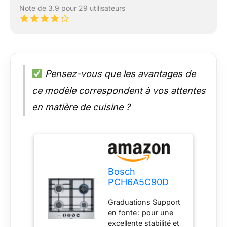
Note de 3.9 pour 29 utilisateurs
Pensez-vous que les avantages de
ce modèle correspondent à vos attentes
en matière de cuisine ?
Bosch
PCH6A5C90D
Série 6 Plaque
Graduations Support
de cuisson à gaz
en fonte : pour une
(autosuffisante),
excellente stabilité et
60 cm de large,