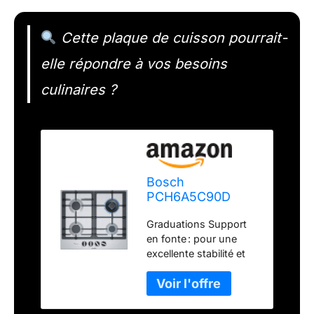
Cette plaque de cuisson pourrait-
elle répondre à vos besoins
culinaires ?
Bosch
PCH6A5C90D
Série 6 Plaque de
Graduations Support
cuisson à gaz
en fonte : pour une
(autosuffisante),
excellente stabilité et
60 cm de large,
stabilité du récipient de
FlameSelect 9
cuisson flamese
niveaux de
Select : pour une
puissance,
flamme réglementation