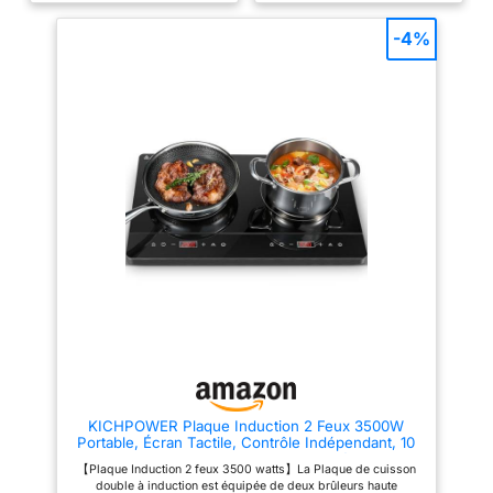
diamètre de 15 et 18 cm, sont
d’une plaque chauffante d’un
suffisamment grandes pour
diamètre de 18,5 cm pour
-4%
accueillir des casseroles et
1500W. Il accueille des
poêles de taille standard. Avec
ustensiles de taille standard
une puissance de 1 000 et 1 500
Utilisation facile – Le thermostat
W, elles offrent une puissance
réglable en continu ainsi que le
largement suffisante pour la
voyant lumineux de la table de
préparation des plats courants.
cuisson facilitent son utilisation,
Facile à utiliser : il suffit de
pour des repas toujours
brancher le cordon
savoureux En toute sécurité –
d'alimentation dans la prise et
L’accessoire de cuisine dispose
d'utiliser les deux boutons
d'un corps laqué résistant à la
indépendants pour régler en
chaleur ainsi que de pieds en
continu la température de la
caoutchouc antidérapants. Une
double plaque de cuisson selon
fois la plaque refroidie, vous
vos préférences. Conception
pouvez la nettoyer à l'aide d'un
sécurisée – La plaque de
chiffon humide Livraison &
cuisson de camping est dotée
Détails – SEVERIN Plaque de
d'un boîtier avec un plateau en
cuisson, Réchaud électrique
acier inoxydable résistant à la
compact pour la maison, le
chaleur et d'un voyant lumineux
bureau ou le camping avec
indiquant le réglage de la
réglage de la température en
température. Détails – Plaque
continu, 1 500 W, dimensions
de cuisson portable SEVERIN au
(Lxlxh) : 25 cm x 29 cm x 8,5
design compact, idéale pour
cm, poids : 2,31 kg Qualité
KICHPOWER Plaque Induction 2 Feux 3500W
une utilisation en déplacement,
allemande – Garantie 2 ans –
Portable, Écran Tactile, Contrôle Indépendant, 10
au bureau ou dans les espaces
Les produits SEVERIN sont
Niveaux de Puissance et de Température
restreints à la maison ;
performants par leur
【Plaque Induction 2 feux 3500 watts】La Plaque de cuisson
température réglable en continu
conception, leur facilité
double à induction est équipée de deux brûleurs haute
; puissance totale : 2 500 W ;
d’utilisation et leur durée de vie