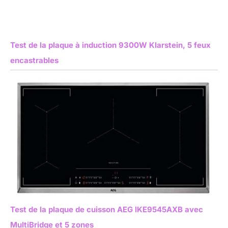
Test de la plaque à induction 9300W Klarstein, 5 feux
encastrables
Test de la plaque de cuisson AEG IKE9545AXB avec
MultiBridge et 5 zones