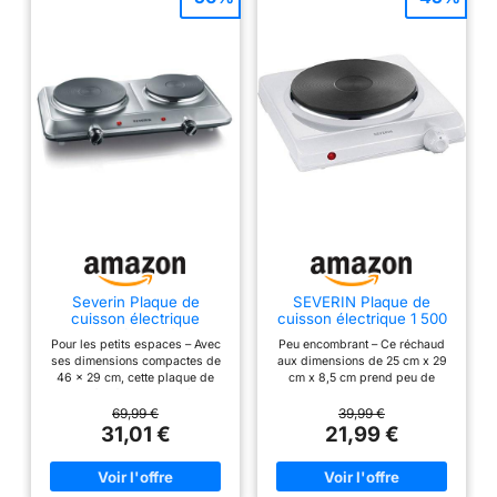
Severin Plaque de
SEVERIN Plaque de
cuisson électrique
cuisson électrique 1 500
double, 2 feux, réchaud
W, Plaque de cuisine
Pour les petits espaces – Avec
Peu encombrant – Ce réchaud
de camping
idéale pour logement
ses dimensions compactes de
aux dimensions de 25 cm x 29
étudiant, dans le jardin ou
46 x 29 cm, cette plaque de
cm x 8,5 cm prend peu de
au camping, Plaque
cuisson à 2 feux prend très peu
place sur le plan de travail et se
électrique au thermostat
de place, ce qui la rend idéale
révèlera très pratique pour une
69,99 €
39,99 €
réglable en continu,
pour les petites cuisines, au
utilisation à la maison, dans le
31,01 €
21,99 €
blanc, KP 1091
bureau ou lors de vos
jardin, au bureau, en camping
déplacements. Plaque de
ou encore lors d'un
cuisson haute performance –
déménagement Puissant –
Les zones de cuisson, d'un
L’appareil de cuisson dispose