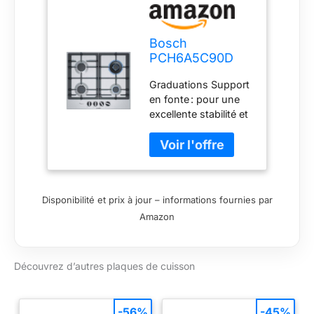
Bosch
PCH6A5C90D
Série 6 Plaque
Graduations Support
de cuisson à gaz
en fonte : pour une
(autosuffisante),
excellente stabilité et
60 cm de large,
stabilité du récipient
FlameSelect 9
de cuisson flamese
niveaux de
Select : pour une
puissance,
flamme
allumage 1 main
réglementation
par simple
Disponibilité et prix à jour – informations fournies par
précise en neuf
pression et
Amazon
niveaux définis Épée
rotation,
knebel : permettent
interrupteurs
une utilisation
intégrés
ergonomique
Découvrez d’autres plaques de cuisson
-56%
-45%