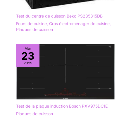
Test du centre de cuisson Beko PS235315DB
Fours de cuisine
,
Gros électroménager de cuisine
,
Plaques de cuisson
Mar
23
2025
Test de la plaque induction Bosch PXV975DC1E
Plaques de cuisson