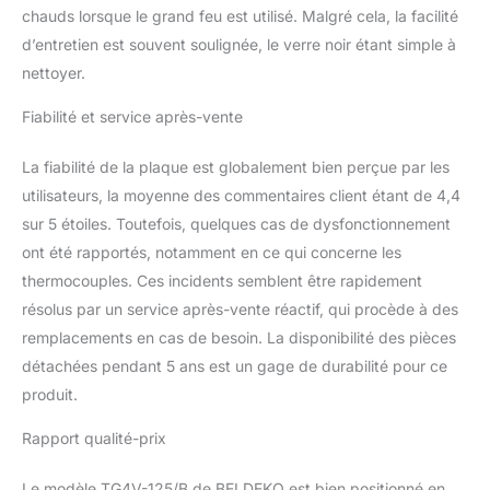
chauds lorsque le grand feu est utilisé. Malgré cela, la facilité
de la flamme, l’arrivée de
gaz est
d’entretien est souvent soulignée, le verre noir étant simple à
automatiquement
nettoyer.
coupée pour votre
tranquillité.
Allumage
Fiabilité et service après-vente
électronique manette
frontale : commandes
La fiabilité de la plaque est globalement bien perçue par les
accessibles à l’avant
utilisateurs, la moyenne des commentaires client étant de 4,4
pour plus de confort et
sur 5 étoiles. Toutefois, quelques cas de dysfonctionnement
simplicité d’utilisation.
Livrée configurée pour
ont été rapportés, notamment en ce qui concerne les
gaz bouteille ou gaz de
thermocouples. Ces incidents semblent être rapidement
ville : injecteurs adaptés
résolus par un service après-vente réactif, qui procède à des
fournis pour choisir
remplacements en cas de besoin. La disponibilité des pièces
l’installation la plus
adaptée à votre cuisine
détachées pendant 5 ans est un gage de durabilité pour ce
Excellente répartition
produit.
de puissance : brûleurs :
3 300 W (rapide avant
Rapport qualité-prix
gauche), 1 000 W
(auxiliaire avant droit),
Le modèle TG4V-125/B de BELDEKO est bien positionné en