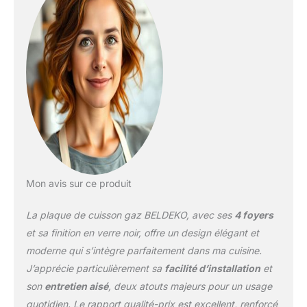
double couronne ultra-
rapide : puissance totale
jusqu’à 7 800 W pour
saisir, mijoter, et cuisiner
sans compromis
Finition haut de gamme
verre noir & fonte :
surface en verre
athermique élégante +
grilles de brûleurs en
fonte robuste pour un
look moderne et durable
Dimensions
Mon avis sur ce produit
d’encastrement standard
55 × 48 cm : remplace
La plaque de cuisson gaz BELDEKO, avec ses
4 foyers
facilement une plaque
existante de 60 cm sans
et sa finition en verre noir, offre un design élégant et
gros travaux
Sécurité
moderne qui s’intègre parfaitement dans ma cuisine.
thermocouple : en cas
J’apprécie particulièrement sa
facilité d’installation
et
d’extinction accidentelle
son
entretien aisé
, deux atouts majeurs pour un usage
de la flamme, l’arrivée de
gaz est
quotidien. Le rapport qualité-prix est excellent, renforcé