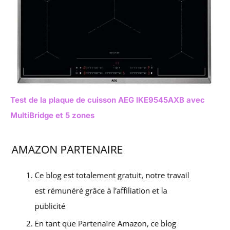
Test de la plaque de cuisson AEG IKE9545AXB avec
MultiBridge et 5 zones