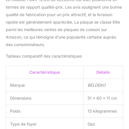
deux semi-rapides arrière
termes de rapport qualité-prix. Les avis soulignent une bonne
1 750 W chacun.
qualité de fabrication pour un prix attractif, et la livraison
Entretien facile : surface
lisse en verre, grilles
rapide est généralement appréciée. La plaque se classe 69e
solides en fonte faciles à
parmi les meilleures ventes de plaques de cuisson sur
retirer et nettoyer — un
Amazon, ce qui témoigne d’une popularité certaine auprès
coup d’éponge et c’est
des consommateurs.
nickel.
Installation
compatible & universelle :
Tableau comparatif des caractéristiques
format 60 cm standard,
profondeur 51 cm,
hauteur 11 cm — s’insère
Caractéristique
Détails
dans la majorité des
plans de travail.
Marque
BELDEKO
Dimensions
51 x 60 x 11 cm
Poids
13 kilogrammes
Type de foyer
Gaz