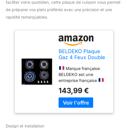
faciliter votre quotidien, cette plaque de cuisson vous permet
de préparer vos plats préférés avec une précision et une
rapidité remarquables.
BELDEKO Plaque
Gaz 4 Feux Double
Couronne 7800W -
Marque française:
Marque Française
BELDEKO est une
entreprise française
qui conçoit et distribue
143,99 €
ses produits avec soin.
Tous les contacts et
services après-vente
sont gérés en direct
depuis la France, pour
une réactivité et une
Design et installation