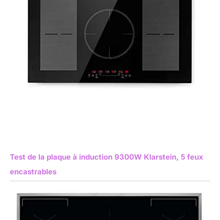
Test de la plaque à induction 9300W Klarstein, 5 feux
encastrables