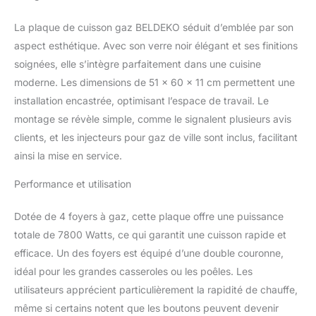
confiance totales.
4
foyers dont un brûleur
La plaque de cuisson gaz BELDEKO séduit d’emblée par son
double couronne ultra-
aspect esthétique. Avec son verre noir élégant et ses finitions
rapide : puissance totale
jusqu’à 7 800 W pour
soignées, elle s’intègre parfaitement dans une cuisine
saisir, mijoter, et cuisiner
moderne. Les dimensions de 51 x 60 x 11 cm permettent une
sans compromis
installation encastrée, optimisant l’espace de travail. Le
Finition haut de gamme
montage se révèle simple, comme le signalent plusieurs avis
verre noir & fonte :
surface en verre
clients, et les injecteurs pour gaz de ville sont inclus, facilitant
athermique élégante +
ainsi la mise en service.
grilles de brûleurs en
fonte robuste pour un
Performance et utilisation
look moderne et durable
Dimensions
Dotée de 4 foyers à gaz, cette plaque offre une puissance
d’encastrement standard
totale de 7800 Watts, ce qui garantit une cuisson rapide et
55 × 48 cm : remplace
efficace. Un des foyers est équipé d’une double couronne,
facilement une plaque
existante de 60 cm sans
idéal pour les grandes casseroles ou les poêles. Les
gros travaux
Sécurité
utilisateurs apprécient particulièrement la rapidité de chauffe,
thermocouple : en cas
même si certains notent que les boutons peuvent devenir
d’extinction accidentelle