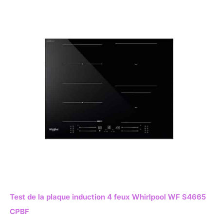
Test de la plaque induction 4 feux Whirlpool WF S4665
CPBF