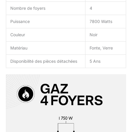
Nombre de foyers
4
Puissance
7800 Watts
Couleur
Noir
Matériau
Fonte, Verre
Disponibilité des pièces détachées
5 Ans