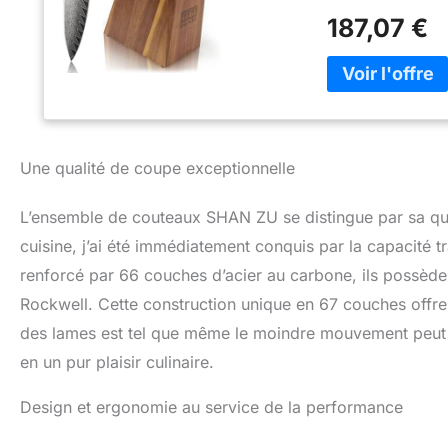
la corrosion. L’a
187,07 €
viande, du poiss
Chaque couteau D
thermique de plus
comme une simple 
une excellente d
comprend 1 coute
couteau universel 
Une qualité de coupe exceptionnelle
bois. Idéal pour c
quotidien 【Manch
L’ensemble de couteaux SHAN ZU se distingue par sa qua
G10 givrée est st
classique. Sa fo
cuisine, j’ai été immédiatement conquis par la capacité
équilibre et un m
renforcé par 66 couches d’acier au carbone, ils possède
【Cadeau Raffiné e
Rockwell. Cette construction unique en 67 couches offre u
de couteaux Dama
cuisine, la famill
des lames est tel que même le moindre mouvement peut c
notre équipe rest
en un pur plaisir culinaire.
adaptée
Design et ergonomie au service de la performance