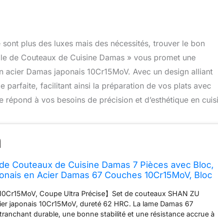
e sont plus des luxes mais des nécessités, trouver le bon
ble de Couteaux de Cuisine Damas » vous promet une
en acier Damas japonais 10Cr15MoV. Avec un design alliant
arfaite, facilitant ainsi la préparation de vos plats avec
 répond à vos besoins de précision et d’esthétique en cuis
de Couteaux de Cuisine Damas 7 Pièces avec Bloc,
onais en Acier Damas 67 Couches 10Cr15MoV, Bloc
ra Tranchants avec Manche G10
 10Cr15MoV, Coupe Ultra Précise】Set de couteaux SHAN ZU
ier japonais 10Cr15MoV, dureté 62 HRC. La lame Damas 67
tranchant durable, une bonne stabilité et une résistance accrue à