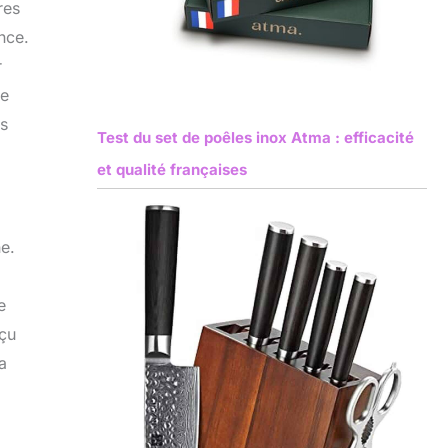
res
nce.
r
te
ns
Test du set de poêles inox Atma : efficacité
et qualité françaises
e.
e
nçu
a