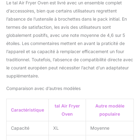
friteuse numérique BridgePro
Le tal Air Fryer Oven est livré avec un ensemble complet
30L comprend tous les
d’accessoires, bien que certains utilisateurs regrettent
accessoires dont vous aurez
l’absence de l’ustensile à brochettes dans le pack initial. En
besoin pour cuisiner plus
rapidement et plus
termes de satisfaction, les avis des utilisateurs sont
sainement. Nous incluons
globalement positifs, avec une note moyenne de 4,6 sur 5
une grille de four, un panier
étoiles. Les commentaires mettent en avant la praticité de
de friteuse à air, un plat de
l’appareil et sa capacité à remplacer efficacement un four
cuisson antiadhésif, une
fourchette à rôtir et un panier
traditionnel. Toutefois, l’absence de compatibilité directe avec
avec poignée. Téléchargez
le courant européen peut nécessiter l’achat d’un adaptateur
notre livre de recettes sur
supplémentaire.
www.bgepro.com/bridgepro-
air-fryer-recipes/
Comparaison avec d’autres modèles
tal Air Fryer
Autre modèle
Caractéristique
Oven
populaire
Capacité
XL
Moyenne