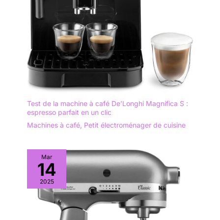
de protection de l'anneau
chauffant empêche les corps
étrangers de pénétrer.
Test de la machine à café De’Longhi Magnifica S :
espresso parfait en un clic
Machines à café
,
Petit électroménager de cuisine
Mar
14
2025