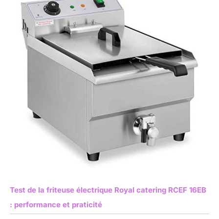
Test de la friteuse électrique Royal catering RCEF 16EB
: performance et praticité