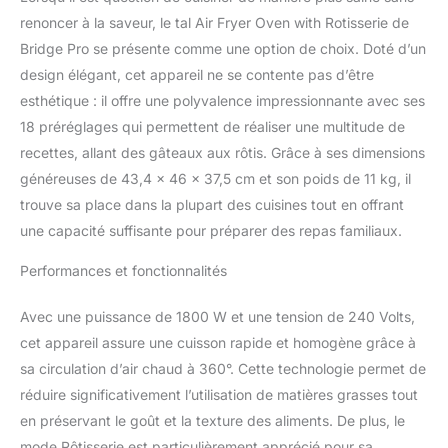
polyvalente avec 18 modes
renoncer à la saveur, le tal Air Fryer Oven with Rotisserie de
prédéfinis : qu'il s'agisse de
Bridge Pro se présente comme une option de choix. Doté d’un
friture à l'air, de rôtir, de
design élégant, cet appareil ne se contente pas d’être
cuisson ou de
déshydratation, les 18
esthétique : il offre une polyvalence impressionnante avec ses
réglages de notre friteuse à
18 préréglages qui permettent de réaliser une multitude de
air comprimé répondent à
recettes, allant des gâteaux aux rôtis. Grâce à ses dimensions
tous les besoins culinaires,
généreuses de 43,4 x 46 x 37,5 cm et son poids de 11 kg, il
en utilisant jusqu'à 5 fois
moins d'énergie que les
trouve sa place dans la plupart des cuisines tout en offrant
fours traditionnels. Réduisez
une capacité suffisante pour préparer des repas familiaux.
le temps de cuisson jusqu'à
50 % grâce à la technologie
Performances et fonctionnalités
avancée de circulation d'air
chaud à 360°. Technologie
Avec une puissance de 1800 W et une tension de 240 Volts,
de cuisson double
cet appareil assure une cuisson rapide et homogène grâce à
intelligente : obtenez des
sa circulation d’air chaud à 360°. Cette technologie permet de
résultats parfaits à chaque
fois avec la technologie
réduire significativement l’utilisation de matières grasses tout
Smart Dual de notre friteuse.
en préservant le goût et la texture des aliments. De plus, le
Il ajuste automatiquement la
mode Rôtisserie est particulièrement apprécié pour sa