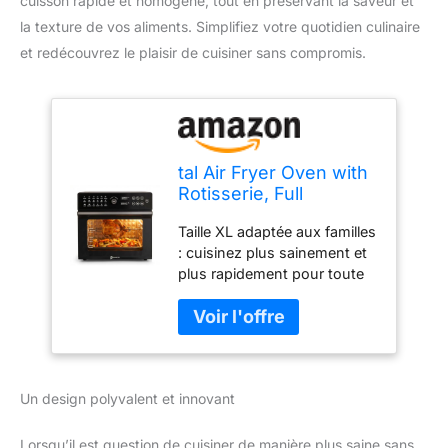
cuisson rapide et homogène, tout en préservant la saveur et
la texture de vos aliments. Simplifiez votre quotidien culinaire
et redécouvrez le plaisir de cuisiner sans compromis.
tal Air Fryer Oven with
Rotisserie, Full
Accessory Set - XL
Taille XL adaptée aux familles
Family Sized 18-in-1
: cuisinez plus sainement et
Preset, Dual Cook,
plus rapidement pour toute
Smart Dial, 360° Hot
votre famille avec le four à
Air Circulation, Time &
friteuse numérique BridgePro
Temp Control, Fast
de 30 L. Sa grande capacité
Cooking - 1800 W
de 30 l et sa puissance de
1800 W le rendent idéal pour
Un design polyvalent et innovant
cuisiner tout, d'un poulet rôti
entier aux collations et
légumes. Cuisson
Lorsqu’il est question de cuisiner de manière plus saine sans