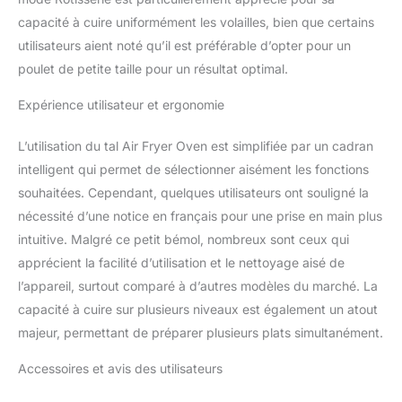
température pour un
capacité à cuire uniformément les volailles, bien que certains
extérieur croustillant et
tendre à l'intérieur. Par
utilisateurs aient noté qu’il est préférable d’opter pour un
exemple, réglez 170 °C
poulet de petite taille pour un résultat optimal.
pendant les 30 premières
minutes, puis le reste du
Expérience utilisateur et ergonomie
temps de cuisson à 200 °C.
Écran tactile numérique et
L’utilisation du tal Air Fryer Oven est simplifiée par un cadran
cadran intelligent : réglez les
intelligent qui permet de sélectionner aisément les fonctions
modes de cuisson et la
souhaitées. Cependant, quelques utilisateurs ont souligné la
température instantanément
et simplement avec l'écran
nécessité d’une notice en français pour une prise en main plus
tactile numérique et le cadran
intuitive. Malgré ce petit bémol, nombreux sont ceux qui
intelligent. Prenez la
apprécient la facilité d’utilisation et le nettoyage aisé de
température aussi basse que
l’appareil, surtout comparé à d’autres modèles du marché. La
30 °C et jusqu'à 230 °C
manuellement ou
capacité à cuire sur plusieurs niveaux est également un atout
automatiquement avec la
majeur, permettant de préparer plusieurs plats simultanément.
technologie de cuisson
double intelligente. 6
Accessoires et avis des utilisateurs
accessoires inclus : la