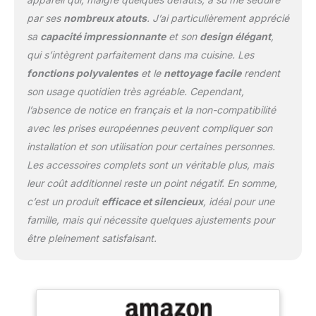
intelligente : obtenez des
par ses
nombreux atouts
. J’ai particulièrement apprécié
résultats parfaits à chaque
sa
capacité impressionnante
et son
design élégant
,
fois avec la technologie
Smart Dual de notre friteuse.
qui s’intègrent parfaitement dans ma cuisine. Les
Il ajuste automatiquement la
fonctions polyvalentes
et le
nettoyage facile
rendent
température pour un
son usage quotidien très agréable. Cependant,
extérieur croustillant et
l’absence de notice en français et la non-compatibilité
tendre à l'intérieur. Par
exemple, réglez 170 °C
avec les prises européennes peuvent compliquer son
pendant les 30 premières
installation et son utilisation pour certaines personnes.
minutes, puis le reste du
Les accessoires complets sont un véritable plus, mais
temps de cuisson à 200 °C.
leur coût additionnel reste un point négatif. En somme,
Écran tactile numérique et
cadran intelligent : réglez les
c’est un produit
efficace et silencieux
, idéal pour une
modes de cuisson et la
famille, mais qui nécessite quelques ajustements pour
température instantanément
être pleinement satisfaisant.
et simplement avec l'écran
tactile numérique et le cadran
intelligent. Prenez la
température aussi basse que
30 °C et jusqu'à 230 °C