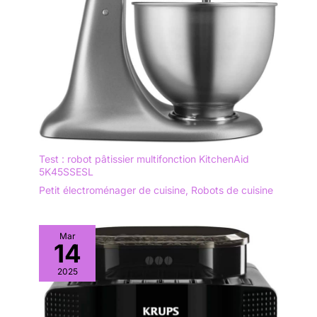
Test : robot pâtissier multifonction KitchenAid
5K45SSESL
Petit électroménager de cuisine
,
Robots de cuisine
Mar
14
2025