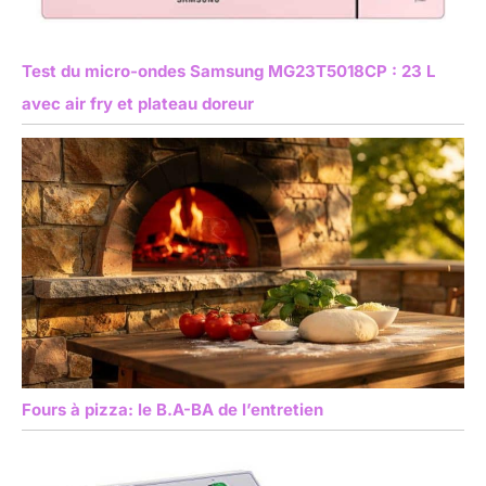
Test du micro-ondes Samsung MG23T5018CP : 23 L
avec air fry et plateau doreur
Fours à pizza: le B.A-BA de l’entretien