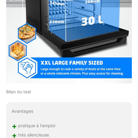
Bilan du test
Avantages
+
pratique à l’emploi
+
très silencieuse