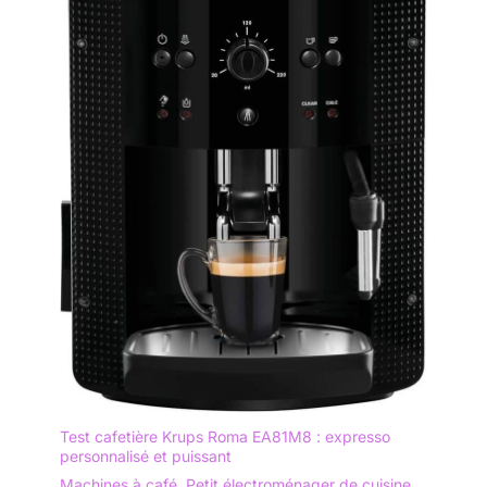
Test cafetière Krups Roma EA81M8 : expresso
personnalisé et puissant
Machines à café
,
Petit électroménager de cuisine