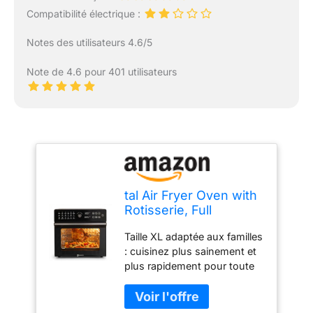
Compatibilité électrique :
Notes des utilisateurs 4.6/5
Note de 4.6 pour 401 utilisateurs
tal Air Fryer Oven with
Rotisserie, Full
Accessory Set - XL
Taille XL adaptée aux familles
Family Sized 18-in-1
: cuisinez plus sainement et
Preset, Dual Cook,
plus rapidement pour toute
Smart Dial, 360° Hot
votre famille avec le four à
Air Circulation, Time &
friteuse numérique BridgePro
Temp Control, Fast
de 30 L. Sa grande capacité
Cooking - 1800 W