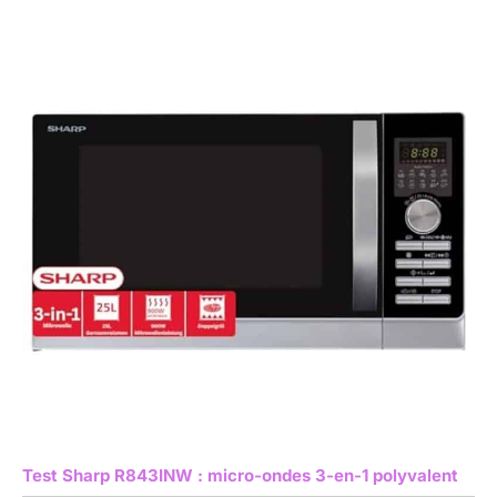
Test Sharp R843INW : micro-ondes 3-en-1 polyvalent