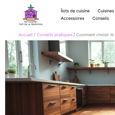
Aller
au
Îlots de cuisine
Cuisines
contenu
Accessoires
Conseils
Accueil
Conseils pratiques
Comment choisir le 