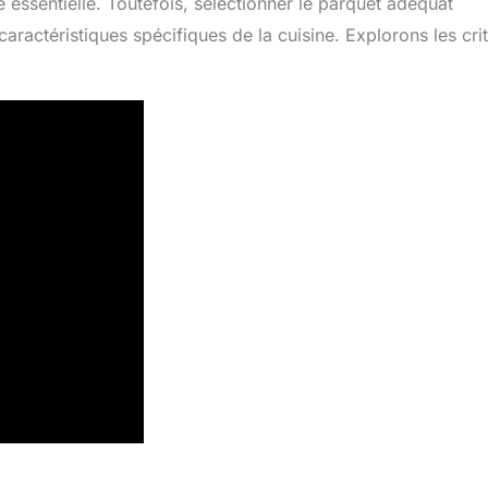
 essentielle. Toutefois, sélectionner le parquet adéquat
ractéristiques spécifiques de la cuisine. Explorons les cri