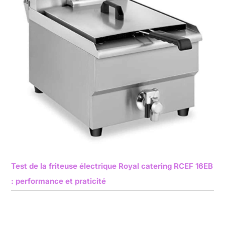
Test de la friteuse électrique Royal catering RCEF 16EB
: performance et praticité