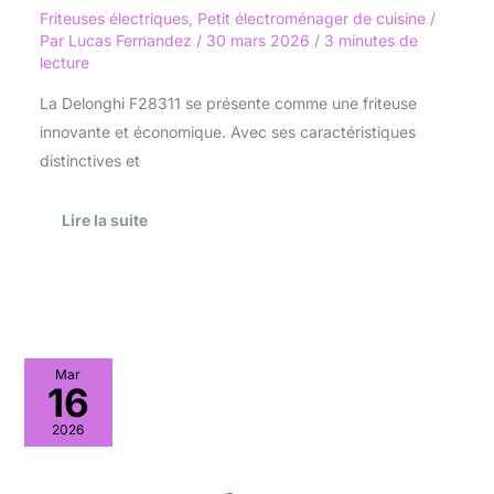
Friteuses électriques
,
Petit électroménager de cuisine
/
Par
Lucas Fernandez
/
30 mars 2026
/
3 minutes de
lecture
La Delonghi F28311 se présente comme une friteuse
innovante et économique. Avec ses caractéristiques
distinctives et
Lire la suite
Test
Mar
de
16
la
friteuse
2026
Tefal
fr361010
double