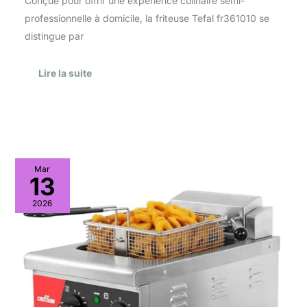
Conçue pour offrir une expérience culinaire semi-
professionnelle à domicile, la friteuse Tefal fr361010 se
distingue par
Lire la suite
Test
Mar
friteuse
13
CROSSON
6L
2026
:
l’efficacité
professionnelle
à
3000W