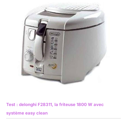
Test : delonghi F28311, la friteuse 1800 W avec
système easy clean