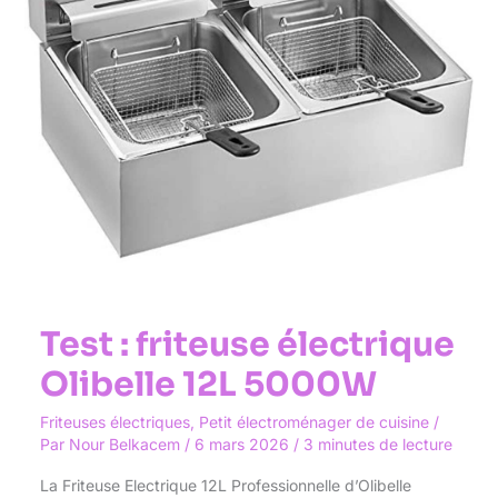
5000W
Test : friteuse électrique
Olibelle 12L 5000W
Friteuses électriques
,
Petit électroménager de cuisine
/
Par
Nour Belkacem
/
6 mars 2026
/
3 minutes de lecture
La Friteuse Electrique 12L Professionnelle d’Olibelle