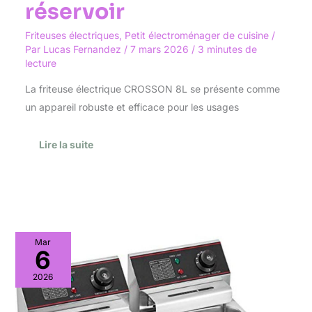
réservoir
Friteuses électriques
,
Petit électroménager de cuisine
/
Par
Lucas Fernandez
/
7 mars 2026
/
3 minutes de
lecture
La friteuse électrique CROSSON 8L se présente comme
un appareil robuste et efficace pour les usages
Lire la suite
Test
Mar
:
6
friteuse
électrique
2026
Olibelle
12L