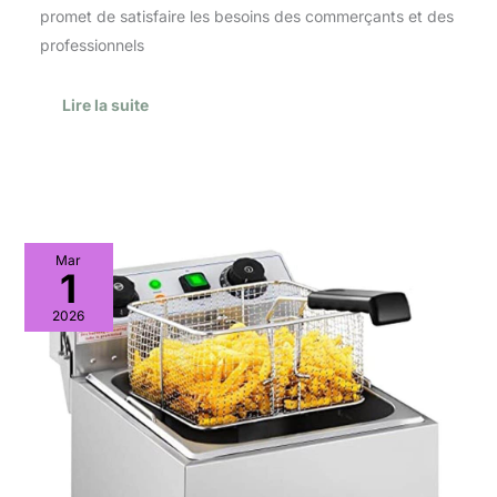
promet de satisfaire les besoins des commerçants et des
professionnels
Lire la suite
Test
Mar
de
1
la
friteuse
2026
électrique
Royal
Catering
RCTF
10EB
:
simplicité
et