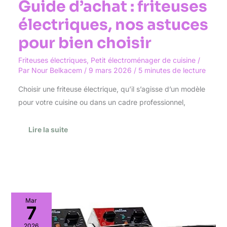
Guide d’achat : friteuses
électriques, nos astuces
pour bien choisir
Friteuses électriques
,
Petit électroménager de cuisine
/
Par
Nour Belkacem
/
9 mars 2026
/
5 minutes de lecture
Choisir une friteuse électrique, qu’il s’agisse d’un modèle
pour votre cuisine ou dans un cadre professionnel,
Lire la suite
Test
Mar
:
7
friteuse
CROSSON
2026