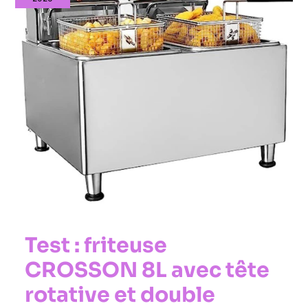
8L
avec
tête
rotative
et
double
réservoir
Test : friteuse
CROSSON 8L avec tête
rotative et double