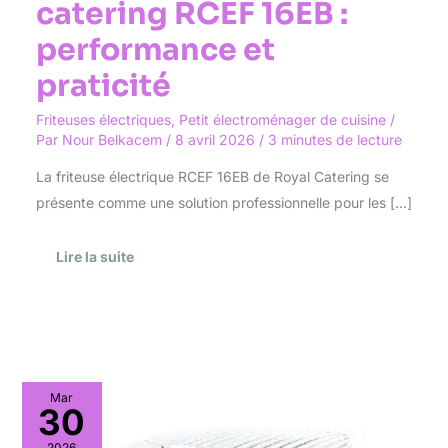
catering RCEF 16EB :
performance et
praticité
Friteuses électriques
,
Petit électroménager de cuisine
/
Par
Nour Belkacem
/
8 avril 2026
/
3 minutes de lecture
La friteuse électrique RCEF 16EB de Royal Catering se
présente comme une solution professionnelle pour les […]
Lire la suite
Test
Mar
:
30
delonghi
F28311,
2026