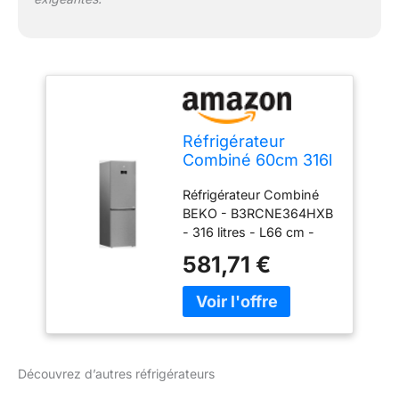
Réfrigérateur
Combiné 60cm 316l
Nofrost -
Réfrigérateur Combiné
B3RCNE364HXB
BEKO - B3RCNE364HXB
- 316 litres - L66 cm -
Métal Brossé- 37 dB -
581,71 €
rapido2shop
Découvrez d’autres réfrigérateurs