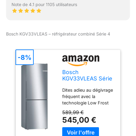
2 porte - Bac à glaçons -
Note de 4.1 pour 1105 utilisateurs
3 x casiers à oeufs
Bosch KGV33VLEAS – réfrigérateur combiné Série 4
-8%
Bosch
KGV33VLEAS Série
4 - Réfrigérateur
Dites adieu au dégivrage
combiné, pose-
fréquent avec la
libre, LowFrost
technologie Low Frost
intégrée à ce
589,99 €
réfrigérateur congélateur
545,00 €
Bosch. Elle réduit la
formation de givre, vous
faisant gagner du temps