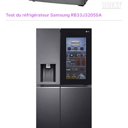
Test du réfrigérateur Samsung RB33J3205SA