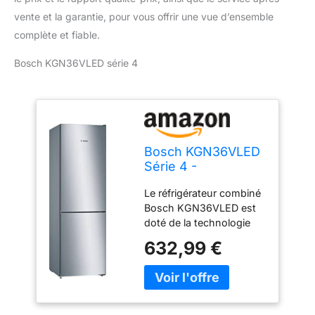
vente et la garantie, pour vous offrir une vue d’ensemble
complète et fiable.
Bosch KGN36VLED série 4
Bosch KGN36VLED
Série 4 -
Réfrigérateur
Le réfrigérateur combiné
combiné, pose-
Bosch KGN36VLED est
libre, éclairage LED
doté de la technologie
MultiAirflow permettant
632,99 €
de minimiser les
fluctuations de
température tout en
réduissant les temps de
refroidissement Doté de