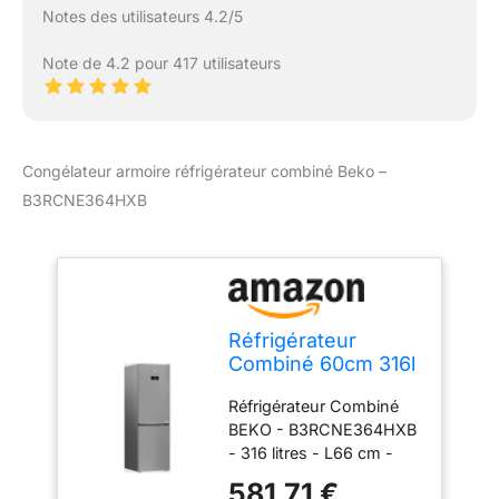
nouveaux aliments et
Notes des utilisateurs 4.2/5
empêche la
décongélation des
Note de 4.2 pour 417 utilisateurs
autres. Vos surgelés
conservent ainsi toutes
leurs qualités nutritives
et leurs saveurs. Le tiroir
Congélateur armoire réfrigérateur combiné Beko –
de congélation Big Box
est très pratique pour
B3RCNE364HXB
empiler les boîtes de
congélation ou stocker
des produits surgelés
volumineux.
Réfrigérateur
Combiné 60cm 316l
Nofrost -
Réfrigérateur Combiné
B3RCNE364HXB
BEKO - B3RCNE364HXB
- 316 litres - L66 cm -
Métal Brossé- 37 dB -
581,71 €