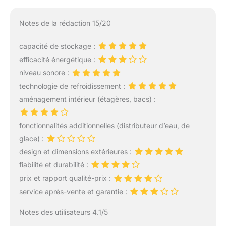
la technoligie Super-
réfrigération, le
Notes de la rédaction 15/20
réfrigérateur refroidit les
nouveaux aliments plus
capacité de stockage :
rapidement, tout en
efficacité énergétique :
protégeant les aliments
déjà à l'intérieur du
niveau sonore :
réfrigérateur Le
technologie de refroidissement :
réfrigérateur dispose
aménagement intérieur (étagères, bacs) :
d'un tiroir VitaFresh Il
crée les conditions
idéales de stockage pour
fonctionnalités additionnelles (distributeur d’eau, de
tous vos aliments frais
glace) :
grâce au degré réglable
design et dimensions extérieures :
de l'humidité Le système
fiabilité et durabilité :
FreshSence Garantie une
température constante
prix et rapport qualité-prix :
dans l'appareil malgré les
service après-vente et garantie :
variations de
température Livraison :
Notes des utilisateurs 4.1/5
1x Réfrigérateur combiné