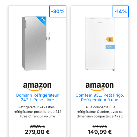
-30%
-14%
Bomann Réfrigérateur
Comfee' 93L, Petit Frigo,
242 L Pose Libre
Refrigerateur à une
Éclairage LED VS 7316-1,
Porte, Blanc
Réfrigérateur 242 Litres :
Taille compacte - Le
Inox
réfrigérateur pose libre de 242
réfrigérateur Comfee, avec sa
litres offrant un volume
dimension compacte de 472 x
confortable pour les courses de
450 x 860 mm (L × P × H),
la semaine d'un foyer familial
s'intègre parfaitement dans le
399,90 €
174,99 €
Pose Libre : installation libre
bureau, la chambre à coucher,
279,00 €
149,99 €
sans encastrement, à
l'hôtel ou la cuisine.