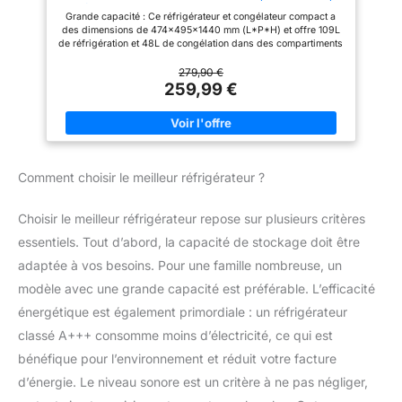
Refroidissement rapide, Faible emcombrement
Grande capacité : Ce réfrigérateur et congélateur compact a
des dimensions de 474x495x1440 mm (L*P*H) et offre 109L
de réfrigération et 48L de congélation dans des compartiments
séparés. Idéal pour une utilisation personnelle dans un dortoir,
un bureau ou une chambre à coucher. Précision des
279,90 €
températures : 5 Réglages de température variable vous
259,99 €
fournissent les conditions de stockage personnalisées pour les
aliments et les boissons. La température du réfrigérateur varie
de 2 ~ 8℃ tandis que la température du congélateur se
maintient constamment à -16~-24℃. Étagères amovibles et
tiroir à légumes : Équipé d'étagères amovibles, réglables pour
répondre à vos besoins de rangement. Le tiroir à légumes
Comment choisir le meilleur réfrigérateur ?
permet de préserver l'humidité des légumes et des fruits, pour
qu'ils restent juteux et frais. Le design de la lumière LED vous
permet de trouver facilement vos provisions même dans
Choisir le meilleur réfrigérateur repose sur plusieurs critères
l'obscurité lorsque vous ouvrez la porte du mini réfrigérateur,
vous évitant ainsi d'allumer et d'éteindre les lumières la nuit. Le
essentiels. Tout d’abord, la capacité de stockage doit être
pied d'équilibrage réglable maintient le mini-réfrigérateur
stable sur les sols irréguliers. Les joints de porte sont
adaptée à vos besoins. Pour une famille nombreuse, un
amovibles pour un nettoyage en profondeur. Ce mini
réfrigérateur est hautement personnalisable pour devenir votre
modèle avec une grande capacité est préférable. L’efficacité
propre réfrigérateur. Contient : 1 réfrigérateur CHiQ 157L, 1 bac
énergétique est également primordiale : un réfrigérateur
à glace, 1 outil de dégivrage, des étagères et des tiroirs.
Garantie de 12 ans pour le compresseur et service après-vente
classé A+++ consomme moins d’électricité, ce qui est
à vie. Si vous avez besoin d'aide, veuillez nous contacter.
bénéfique pour l’environnement et réduit votre facture
d’énergie. Le niveau sonore est un critère à ne pas négliger,