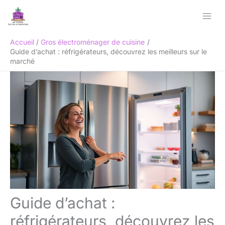
Aller
Rechercher
au
contenu
Accueil
Gros électroménager de cuisine
Guide d’achat : réfrigérateurs, découvrez les meilleurs sur le
marché
Guide d’achat :
réfrigérateurs, découvrez les