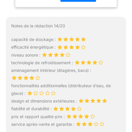
et de l'énergie. Le tiroir
VitaFresh offre des
conditions de
conservation idéales
Notes de la rédaction 14/20
pour vos fruits et
légumes, leur permettant
capacité de stockage :
de rester frais plus
efficacité énergétique :
longtemps. Réduisez le
gaspillage avec notre
niveau sonore :
frigo congélateur. Avec
technologie de refroidissement :
l'éclairage LED, finis les
aménagement intérieur (étagères, bacs) :
recoins sombres.
L'intérieur de votre
réfrigérateur combiné est
fonctionnalités additionnelles (distributeur d’eau, de
parfaitement éclairé.
glace) :
Gagnez en visibilité et
design et dimensions extérieures :
réduisez le gaspillage
fiabilité et durabilité :
grâce à la technologie
LED. La fonction Super
prix et rapport qualité-prix :
Congélation garantit la
service après-vente et garantie :
congélation rapide des