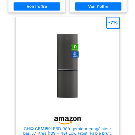
positionner selon l'espace
Fonctionnement silentieux : Son
disponible dans la cuisine
niveau sonore lors du
Éclairage Intérieur LED :
démarrange est de seulement
éclairage LED qui éclaire
41 dB. Compartiment
nettement l'intérieur tout en
congélateur - Idéal pour les
-7%
consommant peu 5 Clayettes en
aliments et les boissons
Verre : cinq clayettes en verre
nécessitant un refroidissement
robustes et réglables, faciles à
rapide. Cependant, il est
nettoyer, pour organiser les
recommandé de ne pas les y
provisions Contrôle Continu de
laisser plus de deux heures afin
la Température : réglage continu
d'éviter de les geler. Thermostat
de la température pour ajuster
et pieds réglables - Le
précisément le froid, finition
thermostat réglable vous permet
blanche
de maintenir vos aliments à une
température entre 1°C et 10°C.
Les deux pieds réglables
garantissent un nivellement
horizontal. Charnière de porte
réversible et étagère amovible -
La porte peut être installée pour
s’ouvrir à droite ou à gauche, et
les trois étagères métalliques
amovibles facilitent la gestion
de l’espace.
CHiQ CBM159LEBD Réfrigérateur congélateur
bas157 litres (109 + 48) Low Frost, Faible bruit,