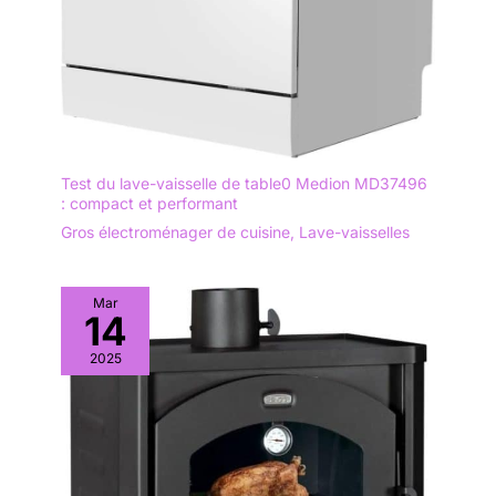
Test du lave-vaisselle de table0 Medion MD37496
: compact et performant
Gros électroménager de cuisine
,
Lave-vaisselles
Mar
14
2025