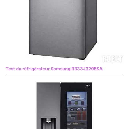
Test du réfrigérateur Samsung RB33J3205SA