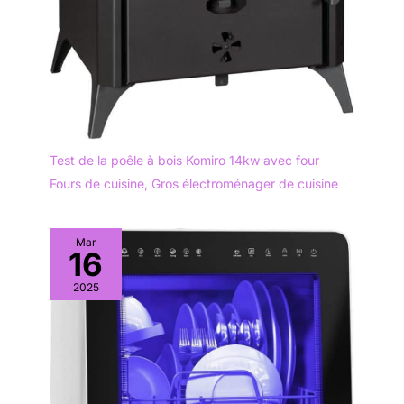
Test de la poêle à bois Komiro 14kw avec four
Fours de cuisine
,
Gros électroménager de cuisine
Mar
16
2025