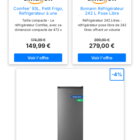
Comfee' 93L, Petit Frigo,
Bomann Réfrigérateur
Refrigerateur à une
242 L Pose Libre
Porte, Blanc
Éclairage LED VS 7316-1,
Taille compacte - Le
Réfrigérateur 242 Litres :
Inox
réfrigérateur Comfee, avec sa
réfrigérateur pose libre de 242
dimension compacte de 472 x
litres offrant un volume
450 x 860 mm (L × P × H),
confortable pour les courses de
s'intègre parfaitement dans le
la semaine d'un foyer familial
174,99 €
399,90 €
bureau, la chambre à coucher,
Pose Libre : installation libre
149,99 €
279,00 €
l'hôtel ou la cuisine.
sans encastrement, à
Fonctionnement silentieux : Son
positionner selon l'espace
niveau sonore lors du
disponible dans la cuisine
démarrange est de seulement
Éclairage Intérieur LED :
41 dB. Compartiment
éclairage LED qui éclaire
congélateur - Idéal pour les
nettement l'intérieur tout en
-4%
aliments et les boissons
consommant peu 5 Clayettes en
nécessitant un refroidissement
Verre : cinq clayettes en verre
rapide. Cependant, il est
robustes et réglables, faciles à
recommandé de ne pas les y
nettoyer, pour organiser les
laisser plus de deux heures afin
provisions Contrôle Continu de
d'éviter de les geler. Thermostat
la Température : réglage continu
et pieds réglables - Le
de la température pour ajuster
thermostat réglable vous permet
précisément le froid, finition
de maintenir vos aliments à une
blanche
température entre 1°C et 10°C.
Les deux pieds réglables
garantissent un nivellement
horizontal. Charnière de porte
réversible et étagère amovible -