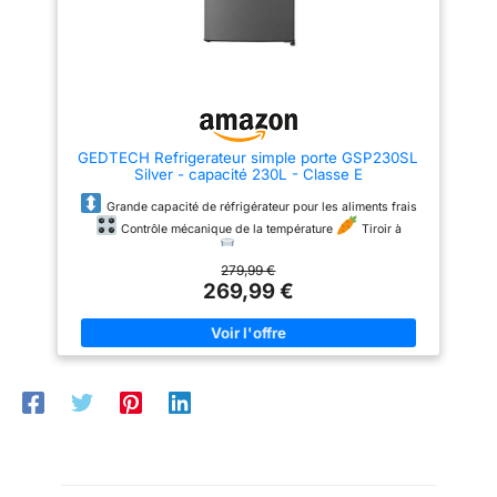
La porte peut être installée pour
s’ouvrir à droite ou à gauche, et
les trois étagères métalliques
amovibles facilitent la gestion
de l’espace.
GEDTECH Refrigerateur simple porte GSP230SL
Silver - capacité 230L - Classe E
Grande capacité de réfrigérateur pour les aliments frais
Contrôle mécanique de la température
Tiroir à
légumes pratique
Etagères en verre trempé
279,99 €
269,99 €