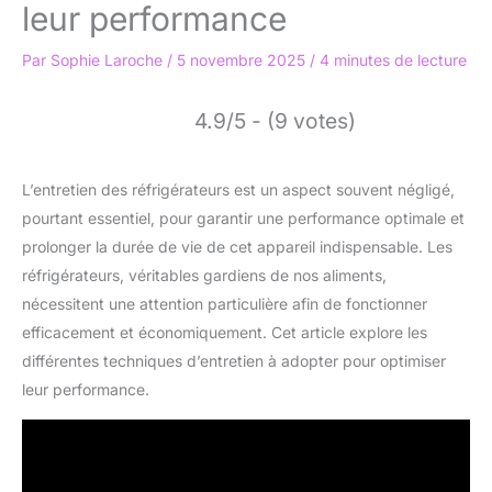
leur performance
Par
Sophie Laroche
/
5 novembre 2025
/
4 minutes de lecture
4.9/5 - (9 votes)
L’entretien des réfrigérateurs est un aspect souvent négligé,
pourtant essentiel, pour garantir une performance optimale et
prolonger la durée de vie de cet appareil indispensable. Les
réfrigérateurs, véritables gardiens de nos aliments,
nécessitent une attention particulière afin de fonctionner
efficacement et économiquement. Cet article explore les
différentes techniques d’entretien à adopter pour optimiser
leur performance.