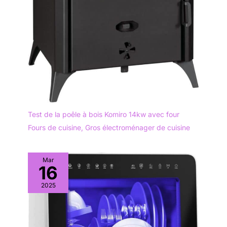
Test de la poêle à bois Komiro 14kw avec four
Fours de cuisine
,
Gros électroménager de cuisine
Mar
16
2025