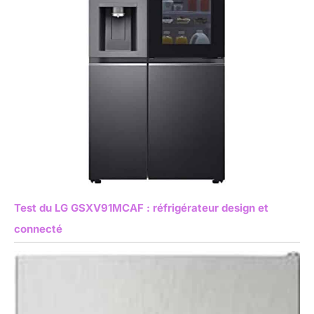
Test du LG GSXV91MCAF : réfrigérateur design et
connecté