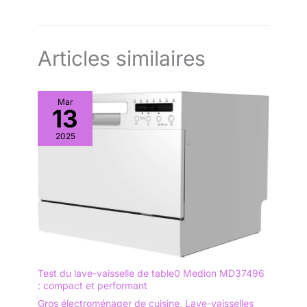
via l’application hOn. ELECTOMENAGER MALIN ET DESIGN : La
marque italienne Candy propose des appareils
électroménagers intuitifs et dotés de technologies innovantes à
un prix abordable, pour simplifier le quotidien de tous.
Articles similaires
Mar
13
2025
Test du lave-vaisselle de table0 Medion MD37496
: compact et performant
Gros électroménager de cuisine
,
Lave-vaisselles