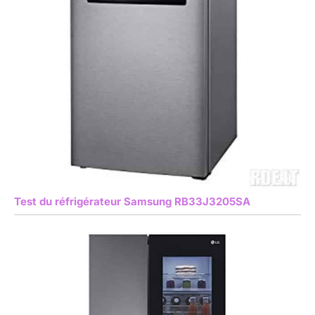
Test du réfrigérateur Samsung RB33J3205SA