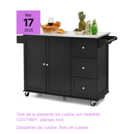
Mar
17
2025
Test de la desserte de cuisine sur roulettes
COSTWAY, plateau inox
Dessertes de cuisine
,
Îlots de cuisine