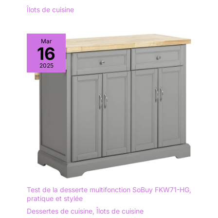
d'intérieur. En outre,
Îlots de cuisine
ce chariot de
rangement de cuisine
sur roues est livré
Mar
avec des instructions
16
détaillées et des
2025
pièces étiquetées
pour l'assembler
facilement et
rapidement.
Test de la desserte multifonction SoBuy FKW71-HG,
pratique et stylée
Dessertes de cuisine
,
Îlots de cuisine