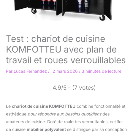
Test : chariot de cuisine
KOMFOTTEU avec plan de
travail et roues verrouillables
Par
Lucas Fernandez
/
12 mars 2026
/
3 minutes de lecture
4.9/5 - (7 votes)
Le
chariot de cuisine KOMFOTTEU
combine fonctionnalité et
esthétique
pour répondre aux besoins quotidiens
des
amateurs de cuisine. Doté de roulettes verrouillables, cet îlot
de cuisine
mobilier polyvalent
se distingue par sa conception