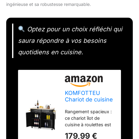
ingénieuse et sa robustesse remarquable.
Optez pour un choix réfléchi qui
saura répondre à vos besoins
quotidiens en cuisine.
KOMFOTTEU
Chariot de cuisine
îlot de cuisine
Rangement spacieux :
avec plan de
ce chariot îlot de
travail, chariot de
cuisine à roulettes est
service en bois
équipé d'un large plan
avec roues
179,99 €
de travail, de 2 tiroirs
verrouillables,