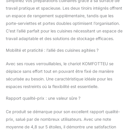
Simplifiez vos préparations culinaires grâce à sa surface de
une couleur
travail pratique et spacieuse. Les deux tiroirs intégrés offrent
imperméable garantit
une grande résistance
un espace de rangement supplémentaire, tandis que les
à la déformation et est
porte-serviettes et portes doubles optimisent l’organisation.
facile à nettoyer des
C’est l’allié parfait pour les cuisines nécessitant un espace de
taches avec un chiffon
travail adaptable et des solutions de stockage efficaces.
humide. Avec une
longueur de 106,5 cm
Mobilité et praticité : l’allié des cuisines agitées ?
et une largeur de 47,5
cm, le plan de travail
Avec ses roues verrouillables, le chariot KOMFOTTEU se
offre suffisamment
d'espace pour
déplace sans effort tout en pouvant être fixé de manière
préparer, servir et
sécurisée au besoin. Une caractéristique idéale pour les
stocker des aliments.
espaces restreints où la flexibilité est essentielle.
Choix soigné des
matériaux : fabriqué en
Rapport qualité-prix : une valeur sûre ?
MDF de haute qualité,
panneaux de
Ce produit se démarque pour son excellent rapport qualité-
particules, hévéa
prix, salué par de nombreux utilisateurs. Avec une note
massif et bois de pin,
cet îlot de cuisine sur
moyenne de 4,8 sur 5 étoiles, il démontre une satisfaction