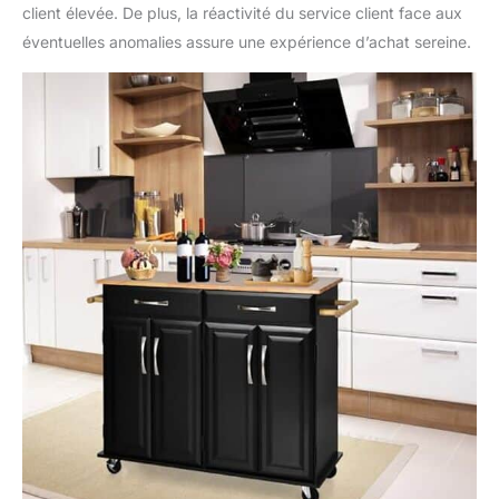
roulettes est stable et
client élevée. De plus, la réactivité du service client face aux
fiable pour une
éventuelles anomalies assure une expérience d’achat sereine.
utilisation quotidienne
dans votre cuisine. Les
tiroirs sont dotés de
glissières en métal lisse
et de grandes poignées
pour une ouverture
facile. En outre, les
porte-serviettes
peuvent également
servir de poignées de
commande. Roues
verrouillables : avec
des roulettes
pivotantes à 360°, ce
chariot de rangement
de cuisine est facile à
déplacer d'une pièce à
l'autre. 2 roues
verrouillables le
maintiennent en place