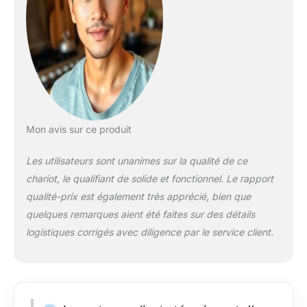
répondre à différents
besoins de
rangement. Plaque de
travail en bois de
caoutchouc de
qualité supérieure : le
plan de travail en bois
d'hévéa naturel et
massif avec une
Mon avis sur ce produit
couleur imperméable
garantit une grande
Les utilisateurs sont unanimes sur la qualité de ce
résistance à la
chariot, le qualifiant de solide et fonctionnel. Le rapport
déformation et est
qualité-prix est également très apprécié, bien que
facile à nettoyer des
taches avec un
quelques remarques aient été faites sur des détails
chiffon humide. Avec
logistiques corrigés avec diligence par le service client.
une longueur de
106,5 cm et une
largeur de 47,5 cm, le
plan de travail offre
suffisamment