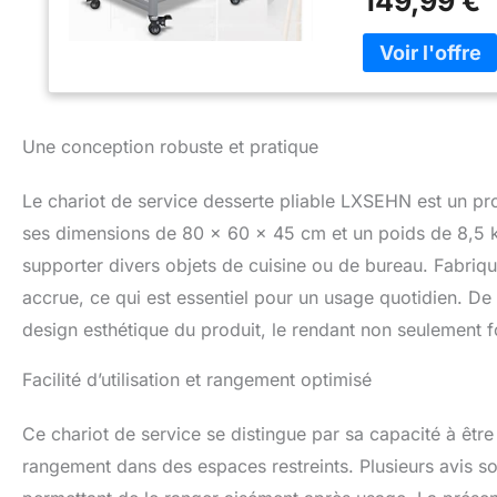
149,99 €
ROULANT MULTI-US
besoin dans la cui
électroménagers t
ainsi que des arti
livres [INOX DUR
en acier inoxydabl
Une conception robuste et pratique
alimentaire est ut
ustensiles de cuis
corroder [CONCE
Le chariot de service desserte pliable LXSEHN est un pro
côtés du chariot p
ses dimensions de 80 x 60 x 45 cm et un poids de 8,5 k
bouchons à vis noir
supporter divers objets de cuisine ou de bureau. Fabriqué 
assure la stabili
CAPACITÉ DE CHAR
accrue, ce qui est essentiel pour un usage quotidien. De n
tous vos besoins
design esthétique du produit, le rendant non seulement fo
volume, la charge
facile à déformer 
Facilité d’utilisation et rangement optimisé
choix pour votre
Ce chariot de service se distingue par sa capacité à être
rangement dans des espaces restreints. Plusieurs avis soul