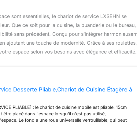
space sont essentielles, le chariot de service LXSEHN se
eur. Que ce soit pour la cuisine, la buanderie ou le bureau,
exibilité sans précédent. Conçu pour s’intégrer harmonieuse
 en ajoutant une touche de modernité. Grâce à ses roulettes, 
votre espace selon vos besoins avec élégance et efficacité.
rvice Desserte Pliable,Chariot de Cuisine Étagère à
CE PLIABLE] : le chariot de cuisine mobile est pliable, 15cm
t être placé dans l'espace lorsqu'il n'est pas utilisé,
espace. Le fond a une roue universelle verrouillable, qui peut
fixée facilement. La version améliorée est équipée d'une barre
orte que les articles ne tombent pas facilement [CHARIOT