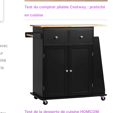
Test du comptoir pliable Costway : praticité
en cuisine
 Avec
ur
lité
 le
Test de la desserte de cuisine HOMCOM