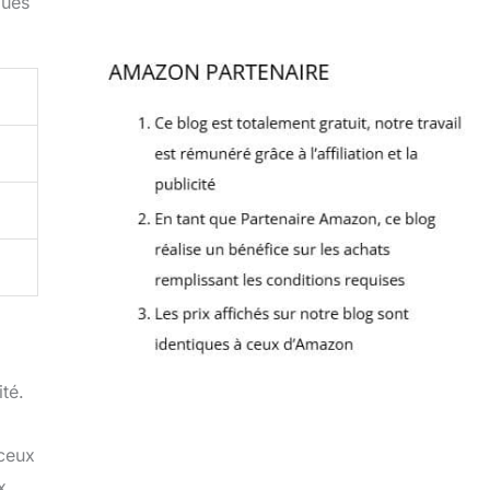
ques
té.
 ceux
x.