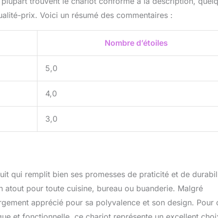
a plupart trouvent le chariot conforme à la description, quel
 qualité-prix. Voici un résumé des commentaires :
Nombre d’étoiles
5,0
4,0
3,0
t qui remplit bien ses promesses de praticité et de durabili
 un atout pour toute cuisine, bureau ou buanderie. Malgré
e largement apprécié pour sa polyvalence et son design. Pour
ue et fonctionnelle, ce chariot représente un excellent choi