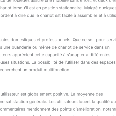
e de roulettes assure une mobilité sans effort, et deux d’e
chariot lorsqu’il est en position stationnaire. Malgré quelque
ordent à dire que le chariot est facile à assembler et à utilis
oins domestiques et professionnels. Que ce soit pour servi
ns une buanderie ou même de chariot de service dans un
ateurs apprécient cette capacité à s’adapter à différentes
ses situations. La possibilité de l’utiliser dans des espaces
recherchent un produit multifonction.
ce utilisateur est globalement positive. La moyenne des
ne satisfaction générale. Les utilisateurs louent la qualité du
s commentaires mentionnent des points d’amélioration, nota