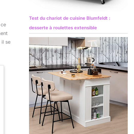
Test du chariot de cuisine Blumfeldt :
 ce
desserte à roulettes extensible
ment
il se