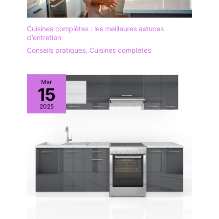
Cuisines complètes : les meilleures astuces
d’entretien
Conseils pratiques
,
Cuisines complètes
Mar
15
2025