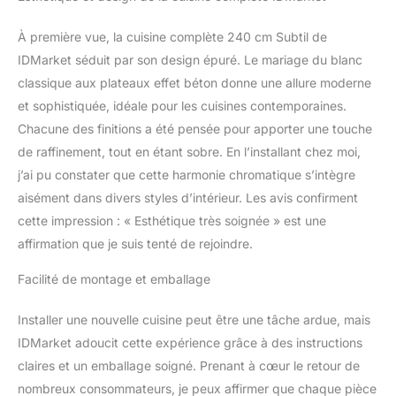
blanche et plateau effet
béton avec poignée de 11
À première vue, la cuisine complète 240 cm Subtil de
cm, cuisine ultra
IDMarket séduit par son design épuré. Le mariage du blanc
fonctionnelle Structure
classique aux plateaux effet béton donne une allure moderne
des éléments et façades
et sophistiquée, idéale pour les cuisines contemporaines.
en PB - Plan de travail de
2.5 cm d'épaisseur 3
Chacune des finitions a été pensée pour apporter une touche
éléments bas de 48 cm
de raffinement, tout en étant sobre. En l’installant chez moi,
de profondeur + 4
j’ai pu constater que cette harmonie chromatique s’intègre
éléments hauts de 32 cm
aisément dans divers styles d’intérieur. Les avis confirment
de profondeur + plan de
travail
cette impression : « Esthétique très soignée » est une
affirmation que je suis tenté de rejoindre.
Facilité de montage et emballage
Installer une nouvelle cuisine peut être une tâche ardue, mais
IDMarket adoucit cette expérience grâce à des instructions
claires et un emballage soigné. Prenant à cœur le retour de
nombreux consommateurs, je peux affirmer que chaque pièce