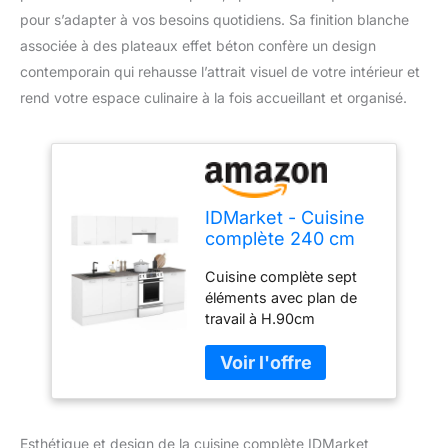
pour s’adapter à vos besoins quotidiens. Sa finition blanche
associée à des plateaux effet béton confère un design
contemporain qui rehausse l’attrait visuel de votre intérieur et
rend votre espace culinaire à la fois accueillant et organisé.
IDMarket - Cuisine
complète 240 cm
Subtil avec Plan de
Cuisine complète sept
Travail 7 éléments
éléments avec plan de
Blanc et Plateaux
travail à H.90cm
Effet béton
structure blanche,
plateau effet béton 3
éléments bas avec plan
de travail recoupable et 4
éléments hauts de 32 cm
Esthétique et design de la cuisine complète IDMarket
de profondeur Structure