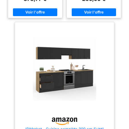
Profondeur: 46 cm, Epaisseur:
profondeur Structure effet bois
18 mm, Longueur: 240 cm.
et façades blanches avec
RAPPORT QUALITE PRIX
poignée de 11 cm, cuisine ultra
IMBATTABLE : Nos meubles de
fonctionnelle Structure des
cuisine offrent un espace de
éléments et façades en PB 15
rangement optimal pour tous
mm - Plan de travail de 2.5 cm
vos ustensiles de cuisine. Notre
d'épaisseur 2 éléments bas de
but : satisfaire toutes les envies
48 cm de profondeur + 3
au meilleur prix, sans négliger
éléments hauts de 32 cm de
la qualité. FINITIONS
profondeur + plan de travail
ÉLÉGANTES : Avec une façade
en acrylique de 18 mm
d'épaisseur, notre meuble bas
ECO offre un rendu moderne et
élégant. La finition blanche
apporte une esthétique pure et
lumineuse qui s'intègre
parfaitement à votre intérieur,
créant une ambiance épurée et
contemporaine. MATERIAUX
SOLIDES ET DURABLES :
Chaque caisson, ou meuble de
rangement, est composé de
panneaux de particules
(aggloméré) d'une épaisseur de
16 mm. Idéal pour des meubles
de cuisine robuste qui durent
dans le temps. FACILITÉ
D'INSTALLATION : Tous les
IDMarket - Cuisine complète 300 cm Subtil