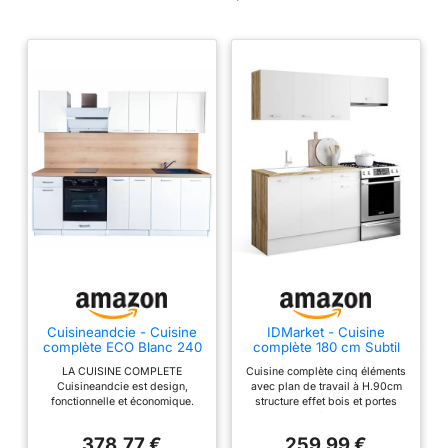
blanche et plateau effet
béton avec poignée de 11
cm, cuisine ultra
fonctionnelle Structure
des éléments et façades
en PB - Plan de travail de
2.5 cm d'épaisseur 3
éléments bas de 48 cm
de profondeur + 4
éléments hauts de 32 cm
de profondeur + plan de
travail
Cuisineandcie - Cuisine
IDMarket - Cuisine
complète ECO Blanc 240
complète 180 cm Subtil
cm
avec Plan de Travail
LA CUISINE COMPLETE
Cuisine complète cinq éléments
Cuisineandcie est design,
avec plan de travail à H.90cm
fonctionnelle et économique.
structure effet bois et portes
Composée d'un total de 7
blanches 2 éléments bas avec
meubles, elle présente les
plan de travail recoupable et 3
378,77 €
259,99 €
dimensions suivantes :
éléments hauts de 32 cm de