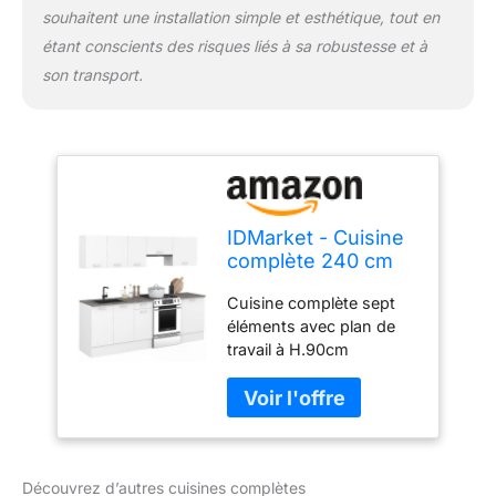
souhaitent une installation simple et esthétique, tout en
étant conscients des risques liés à sa robustesse et à
son transport.
IDMarket - Cuisine
complète 240 cm
Subtil avec Plan de
Cuisine complète sept
Travail 7 éléments
éléments avec plan de
Blanc et Plateaux
travail à H.90cm
Effet béton
structure blanche,
plateau effet béton 3
éléments bas avec plan
de travail recoupable et 4
éléments hauts de 32 cm
Découvrez d’autres cuisines complètes
de profondeur Structure