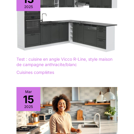
2025
Test : cuisine en angle Vicco R-Line, style maison
de campagne anthracite/blanc
Cuisines complètes
Mar
15
2025