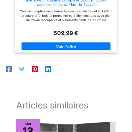
éléments sont pré-percés et
casserolier avec Plan de Travail
vous recevez un colis unique
pour chaque meuble où tout est
Cuisine complète neuf éléments avec plan de travail à H.90cm
inclus. L'installation des
structure effet bois et portes noires 4 éléments bas avec plan
meubles est facile et rapide
de travail recoupable et 5 éléments hauts de 32 cm de
grâce à notre notice simple et
profondeur Structure effet bois et façades noires avec poignée
intuitive.
de 11 cm, cuisine ultra fonctionnelle Structure des éléments et
509,99 €
façades en PB - Plan de travail de 2,5 cm d'épaisseur 4
éléments bas de 48 cm de profondeur + 4 éléments hauts de
32 cm de profondeur + plan de travail
Articles similaires
Mar
13