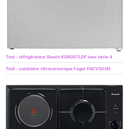
Test : réfrigérateur Bosch KGN367LDF inox série 4
Test : cuisinière vitrocéramique Fagor FACV203N