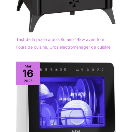
Test de la poêle à bois Komiro 14kw avec four
Fours de cuisine
,
Gros électroménager de cuisine
Mar
16
2025