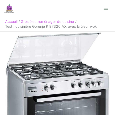
Aller
Rechercher
au
contenu
Accueil
Gros électroménager de cuisine
Test : cuisinière Gorenje K 97320 AX avec brûleur wok