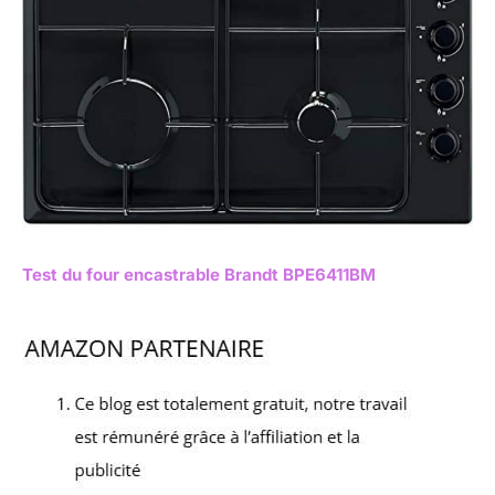
Test du four encastrable Brandt BPE6411BM