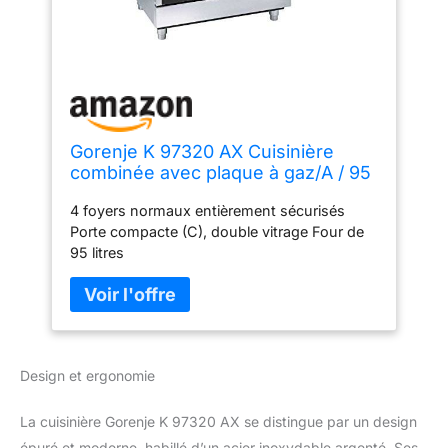
Gorenje K 97320 AX Cuisinière
combinée avec plaque à gaz/A / 95
L/acier
4 foyers normaux entièrement sécurisés
inoxydable/minuterie/brûleur wok
Porte compacte (C), double vitrage Four de
95 litres
Design et ergonomie
La cuisinière Gorenje K 97320 AX se distingue par un design
épuré et moderne, habillé d’un acier inoxydable argenté. Ses