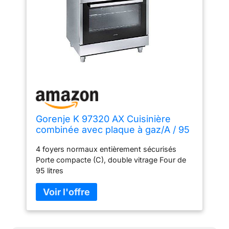
Gorenje K 97320 AX Cuisinière
combinée avec plaque à gaz/A / 95
L/acier
4 foyers normaux entièrement sécurisés
inoxydable/minuterie/brûleur wok
Porte compacte (C), double vitrage Four de
95 litres