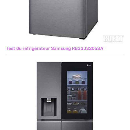
Test du réfrigérateur Samsung RB33J3205SA