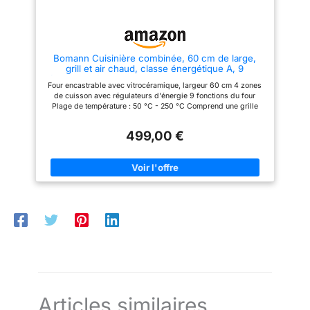
et met en valeur votre cuisine
visuellement et
fonctionnellement.
Bomann Cuisinière combinée, 60 cm de large,
grill et air chaud, classe énergétique A, 9
fonctions, four avec plaque vitrocéramique, 57 l,
Four encastrable avec vitrocéramique, largeur 60 cm 4 zones
encastrable avec plaque vitrocéramique, set de
de cuisson avec régulateurs d'énergie 9 fonctions du four
cuisine EHBC
Plage de température : 50 °C - 250 °C Comprend une grille
latérale, une plaque de cuisson et un barbecue
499,00 €
Articles similaires