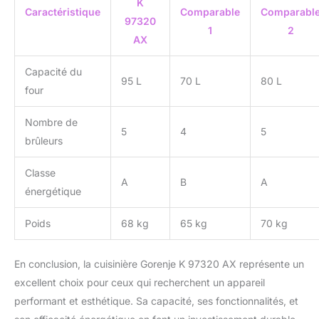
K
Caractéristique
Comparable
Comparabl
97320
1
2
AX
Capacité du
95 L
70 L
80 L
four
Nombre de
5
4
5
brûleurs
Classe
A
B
A
énergétique
Poids
68 kg
65 kg
70 kg
En conclusion, la cuisinière Gorenje K 97320 AX représente un
excellent choix pour ceux qui recherchent un appareil
performant et esthétique. Sa capacité, ses fonctionnalités, et