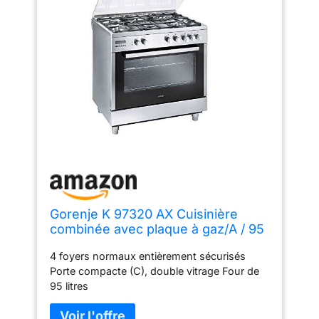
Gorenje K 97320 AX Cuisinière
combinée avec plaque à gaz/A / 95
L/acier
4 foyers normaux entièrement sécurisés
inoxydable/minuterie/brûleur wok
Porte compacte (C), double vitrage Four de
95 litres