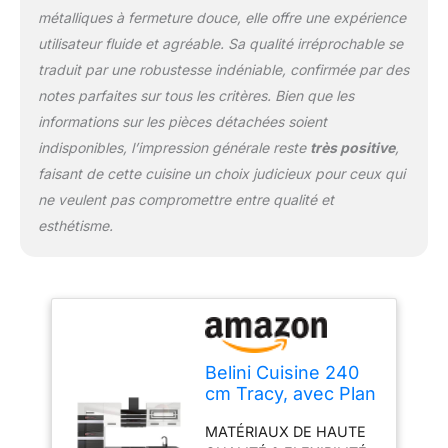
RANGE-COUVERTS &
métalliques à fermeture douce, elle offre une expérience
ORGANISATION –
utilisateur fluide et agréable. Sa qualité irréprochable se
Organisation intégrée
des couverts en
traduit par une robustesse indéniable, confirmée par des
polymère ABS robuste
notes parfaites sur tous les critères. Bien que les
pour une visibilité
informations sur les pièces détachées soient
optimale et une
indisponibles, l’impression générale reste
très positive
,
utilisation efficace de
l’espace. Design
faisant de cette cuisine un choix judicieux pour ceux qui
ergonomique pour un
ne veulent pas compromettre entre qualité et
usage confortable et une
esthétisme.
organisation parfaite au
quotidien. SYSTÈME DE
PROTECTION NEXUS
PRO++ & LONGÉVITÉ –
Les chants en polymère
ABS résistants protègent
toutes les arêtes et
Belini Cuisine 240
surfaces contre les
cm Tracy, avec Plan
rayures, les chocs et
de Travail, Blanc
l’usure. Le système
MATÉRIAUX DE HAUTE
Brillant
PRO+ prolonge