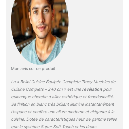
notice de montage,
matériel d’installation
ainsi que plans de travail
personnalisables selon la
configuration. SYSTÈME
NEXUS SILENT &
CONFORT – Les tiroirs
métalliques modernes de
la gamme Nexus en
finition graphite, dotés
de la technologie Soft-
Mon avis sur ce produit
Close, assurent une
fermeture douce et
La « Belini Cuisine Équipée Complète Tracy Muebles de
silencieuse. Complétés
par des charnières Soft-
Cuisine Complets – 240 cm » est une
révélation
pour
Close et des vérins à gaz
quiconque cherche à allier esthétique et fonctionnalité.
pour portes et abattants.
Sa finition en blanc très brillant illumine instantanément
Testés jusqu’à 60 000
l’espace et confère une allure moderne et élégante à la
cycles pour une
durabilité maximale.
cuisine. Dotée de caractéristiques haut de gamme telles
SYSTÈME NEXUS
que le système Super Soft Touch et les tiroirs