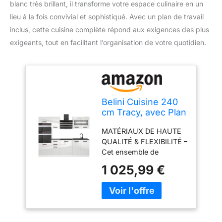
blanc très brillant, il transforme votre espace culinaire en un
lieu à la fois convivial et sophistiqué. Avec un plan de travail
inclus, cette cuisine complète répond aux exigences des plus
exigeants, tout en facilitant l’organisation de votre quotidien.
Belini Cuisine 240
cm Tracy, avec Plan
de Travail, Blanc
MATÉRIAUX DE HAUTE
Brillant
QUALITÉ & FLEXIBILITÉ –
Cet ensemble de
meubles de cuisine,
1 025,99 €
fabriqué en panneaux
décoratifs Econatura
durables, séduit par sa
stabilité et sa finition
haut de gamme. Tous les