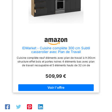
ergonomique pour un
parfaitement à votre intérieur,
créant une ambiance épurée et
usage confortable et une
contemporaine. MATERIAUX
organisation parfaite au
SOLIDES ET DURABLES :
quotidien. SYSTÈME DE
Chaque caisson, ou meuble de
rangement, est composé de
PROTECTION NEXUS
panneaux de particules
PRO++ & LONGÉVITÉ –
(aggloméré) d'une épaisseur de
16 mm. Idéal pour des meubles
Les chants en polymère
de cuisine robuste qui durent
ABS résistants protègent
dans le temps. FACILITÉ
toutes les arêtes et
D'INSTALLATION : Tous les
IDMarket - Cuisine complète 300 cm Subtil
éléments sont pré-percés et
surfaces contre les
casserolier avec Plan de Travail
vous recevez un colis unique
rayures, les chocs et
pour chaque meuble où tout est
Cuisine complète neuf éléments avec plan de travail à H.90cm
inclus. L'installation des
l’usure. Le système
structure effet bois et portes noires 4 éléments bas avec plan
meubles est facile et rapide
de travail recoupable et 5 éléments hauts de 32 cm de
PRO+ prolonge
grâce à notre notice simple et
profondeur Structure effet bois et façades noires avec poignée
significativement la durée
intuitive.
de 11 cm, cuisine ultra fonctionnelle Structure des éléments et
509,99 €
de vie des meubles de
façades en PB - Plan de travail de 2,5 cm d'épaisseur 4
éléments bas de 48 cm de profondeur + 4 éléments hauts de
cuisine et garantit une
32 cm de profondeur + plan de travail
qualité durable.
SYSTÈME NEXUS
ALUMINIUM & DESIGN –
Poignées haut de
gamme en aluminium