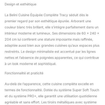
éléments sont
Design et esthétique
modulables et peuvent
être combinés et
La Belini Cuisine Équipée Complète Tracy séduit dès le
positionnés
individuellement. Inclus :
premier regard par son esthétique épurée. Arborant une
notice de montage,
couleur blanc très brillant, elle s’intègre parfaitement dans un
matériel d’installation
intérieur moderne et lumineux. Ses dimensions de 60 x 240 x
ainsi que plans de travail
204 cm lui confèrent une stature imposante mais raffinée,
personnalisables selon la
adaptée aussi bien aux grandes cuisines qu’aux espaces plus
configuration. SYSTÈME
NEXUS SILENT &
restreints. Le design minimaliste est accentué par les lignes
CONFORT – Les tiroirs
nettes et l’absence de poignées apparentes, ce qui contribue
métalliques modernes de
à un look moderne et sophistiqué.
la gamme Nexus en
finition graphite, dotés
Fonctionnalité et praticité
de la technologie Soft-
Close, assurent une
Au-delà de l’apparence, cette cuisine complète excelle en
fermeture douce et
silencieuse. Complétés
termes de fonctionnalité. Dotée du système Super Soft Touch
par des charnières Soft-
et du système PRO+, elle garantit une utilisation quotidienne
Close et des vérins à gaz
agréable et sans effort. Les tiroirs métalliques avec système
pour portes et abattants.