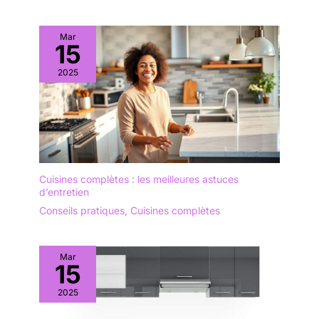
Mar
15
2025
Cuisines complètes : les meilleures astuces
d’entretien
Conseils pratiques
,
Cuisines complètes
Mar
15
2025