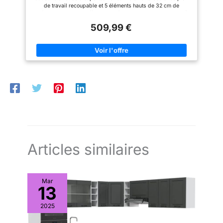
meubles est facile et rapide
de travail recoupable et 5 éléments hauts de 32 cm de
grâce à notre notice simple et
profondeur Structure effet bois et façades noires avec poignée
intuitive.
de 11 cm, cuisine ultra fonctionnelle Structure des éléments et
509,99 €
façades en PB - Plan de travail de 2,5 cm d'épaisseur 4
éléments bas de 48 cm de profondeur + 4 éléments hauts de
32 cm de profondeur + plan de travail
Articles similaires
Mar
13
2025