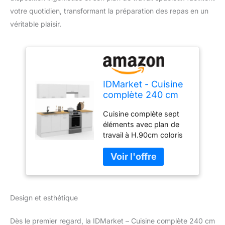
votre quotidien, transformant la préparation des repas en un
véritable plaisir.
IDMarket - Cuisine
complète 240 cm
Subtil avec Plan de
Cuisine complète sept
Travail 7 éléments
éléments avec plan de
Blanc et Plateaux
travail à H.90cm coloris
Bois
blanc plateau bois 3
éléments bas avec plan
de travail recoupable et 4
éléments hauts de 32 cm
de profondeur Structure
Design et esthétique
blanche et plateau bois
avec poignée de 11 cm,
cuisine ultra
Dès le premier regard, la IDMarket – Cuisine complète 240 cm