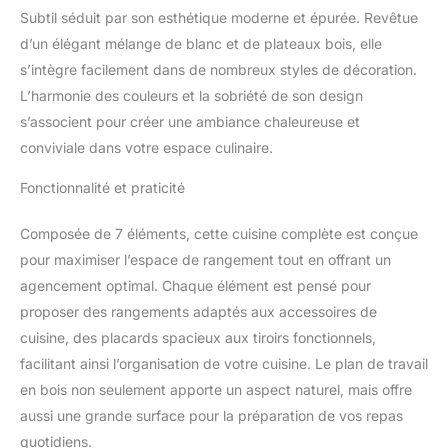
fonctionnelle Structure
Subtil séduit par son esthétique moderne et épurée. Revêtue
des éléments et façades
d’un élégant mélange de blanc et de plateaux bois, elle
en PB - Plan de travail de
s’intègre facilement dans de nombreux styles de décoration.
2.5 cm d'épaisseur 3
éléments bas de 48 cm
L’harmonie des couleurs et la sobriété de son design
de profondeur + 4
s’associent pour créer une ambiance chaleureuse et
éléments hauts de 32 cm
conviviale dans votre espace culinaire.
de profondeur + plan de
travail
Fonctionnalité et praticité
Composée de 7 éléments, cette cuisine complète est conçue
pour maximiser l’espace de rangement tout en offrant un
agencement optimal. Chaque élément est pensé pour
proposer des rangements adaptés aux accessoires de
cuisine, des placards spacieux aux tiroirs fonctionnels,
facilitant ainsi l’organisation de votre cuisine. Le plan de travail
en bois non seulement apporte un aspect naturel, mais offre
aussi une grande surface pour la préparation de vos repas
quotidiens.