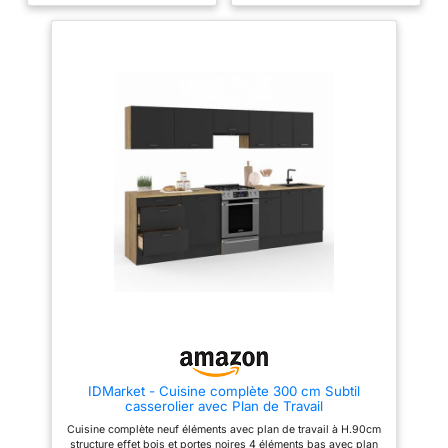
IMBATTABLE : Nos meubles de
fonctionnelle Structure des
cuisine offrent un espace de
éléments et façades en PB 15
rangement optimal pour tous
mm - Plan de travail de 2.5 cm
vos ustensiles de cuisine. Notre
d'épaisseur 2 éléments bas de
but : satisfaire toutes les envies
48 cm de profondeur + 3
au meilleur prix, sans négliger
éléments hauts de 32 cm de
la qualité. FINITIONS
profondeur + plan de travail
ÉLÉGANTES : Avec une façade
en acrylique de 18 mm
d'épaisseur, notre meuble bas
ECO offre un rendu moderne et
élégant. La finition blanche
apporte une esthétique pure et
lumineuse qui s'intègre
parfaitement à votre intérieur,
créant une ambiance épurée et
contemporaine. MATERIAUX
SOLIDES ET DURABLES :
Chaque caisson, ou meuble de
rangement, est composé de
panneaux de particules
(aggloméré) d'une épaisseur de
16 mm. Idéal pour des meubles
de cuisine robuste qui durent
dans le temps. FACILITÉ
D'INSTALLATION : Tous les
IDMarket - Cuisine complète 300 cm Subtil
éléments sont pré-percés et
casserolier avec Plan de Travail
vous recevez un colis unique
pour chaque meuble où tout est
Cuisine complète neuf éléments avec plan de travail à H.90cm
inclus. L'installation des
structure effet bois et portes noires 4 éléments bas avec plan