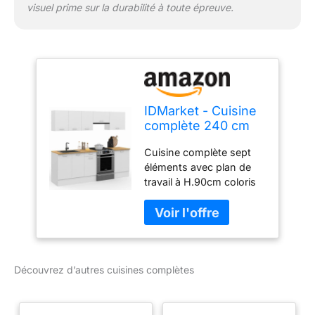
visuel prime sur la durabilité à toute épreuve.
IDMarket - Cuisine
complète 240 cm
Subtil avec Plan de
Cuisine complète sept
Travail 7 éléments
éléments avec plan de
Blanc et Plateaux
travail à H.90cm coloris
Bois
blanc plateau bois 3
éléments bas avec plan
de travail recoupable et 4
éléments hauts de 32 cm
de profondeur Structure
Découvrez d’autres cuisines complètes
blanche et plateau bois
avec poignée de 11 cm,
cuisine ultra
fonctionnelle Structure