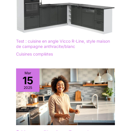
Test : cuisine en angle Vicco R-Line, style maison
de campagne anthracite/blanc
Cuisines complètes
Mar
15
2025