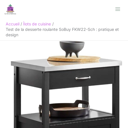
Aller
Rechercher
au
contenu
Accueil
Îlots de cuisine
Test de la desserte roulante SoBuy FKW22-Sch : pratique et
design