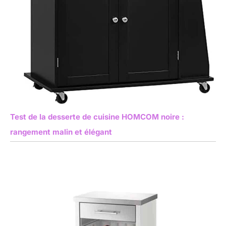
Test de la desserte de cuisine HOMCOM noire :
rangement malin et élégant