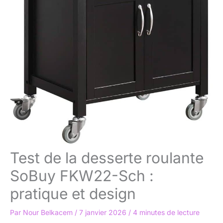
Test de la desserte roulante
SoBuy FKW22-Sch :
pratique et design
Par
Nour Belkacem
/
7 janvier 2026
/
4 minutes de lecture