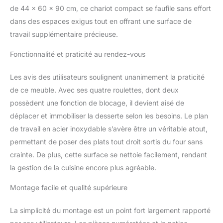
roulettes se déplace
de 44 x 60 x 90 cm, ce chariot compact se faufile sans effort
aisément entre cuisine,
dans des espaces exigus tout en offrant une surface de
buanderie ou chambre –
travail supplémentaire précieuse.
parfait comme meuble
d’appoint mobile
Fonctionnalité et praticité au rendez-vous
[STRUCTURE ROBUSTE
ET DESIGN MODERNE] :
Conçu en MDF laqué
Les avis des utilisateurs soulignent unanimement la praticité
blanc avec plan de travail
de ce meuble. Avec ses quatre roulettes, dont deux
solide et poignées en
possèdent une fonction de blocage, il devient aisé de
acier inoxydable, ce
déplacer et immobiliser la desserte selon les besoins. Le plan
meuble de rangement
de travail en acier inoxydable s’avère être un véritable atout,
cuisine allie stabilité,
durabilité et esthétique
permettant de poser des plats tout droit sortis du four sans
élégante [GAIN DE
crainte. De plus, cette surface se nettoie facilement, rendant
PLACE ET
la gestion de la cuisine encore plus agréable.
MULTIFONCTION] : Avec
ses 92 cm de hauteur, ce
Montage facile et qualité supérieure
meuble bas cuisine peut
servir de plan de travail
La simplicité du montage est un point fort largement rapporté
complémentaire ou ilot