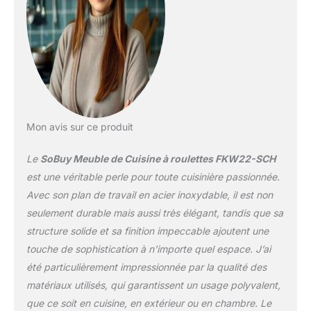
roulettes pivotantes,
dont 2 avec freins, ce
chariot de cuisine à
roulettes se déplace
aisément entre cuisine,
buanderie ou chambre –
parfait comme meuble
d’appoint mobile
Mon avis sur ce produit
[STRUCTURE ROBUSTE
ET DESIGN MODERNE] :
Le
SoBuy Meuble de Cuisine à roulettes FKW22-SCH
Conçu en MDF laqué
blanc avec plan de travail
est une véritable perle pour toute cuisinière passionnée.
solide et poignées en
Avec son plan de travail en acier inoxydable, il est non
acier inoxydable, ce
seulement durable mais aussi très élégant, tandis que sa
meuble de rangement
structure solide et sa finition impeccable ajoutent une
cuisine allie stabilité,
durabilité et esthétique
touche de sophistication à n’importe quel espace. J’ai
élégante [GAIN DE
été particulièrement impressionnée par la qualité des
PLACE ET
matériaux utilisés, qui garantissent un usage polyvalent,
MULTIFONCTION] : Avec
que ce soit en cuisine, en extérieur ou en chambre. Le
ses 92 cm de hauteur, ce