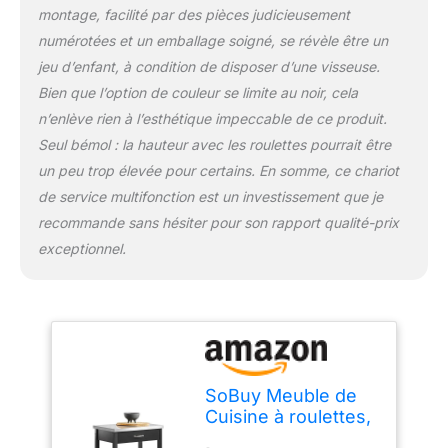
meuble bas cuisine peut
montage, facilité par des pièces judicieusement
servir de plan de travail
numérotées et un emballage soigné, se révèle être un
complémentaire ou ilot
jeu d’enfant, à condition de disposer d’une visseuse.
central compact – idéal
Bien que l’option de couleur se limite au noir, cela
pour cuisines étroites ou
coins café [DISPONIBLE
n’enlève rien à l’esthétique impeccable de ce produit.
EN TROIS COULEURS
Seul bémol : la hauteur avec les roulettes pourrait être
TENDANCE] : Cette
un peu trop élevée pour certains. En somme, ce chariot
desserte de cuisine sur
de service multifonction est un investissement que je
roulettes existe en blanc,
recommande sans hésiter pour son rapport qualité-prix
noir et gris clair,
s’intégrant facilement à
exceptionnel.
tout intérieur – parfait
comme chariot de
service, meuble extérieur
plancha ou placard de
chambre
SoBuy Meuble de
Cuisine à roulettes,
Plan INOX & 4