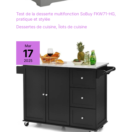
Test de la desserte multifonction SoBuy FKW71-HG,
pratique et stylée
Dessertes de cuisine
,
Îlots de cuisine
Mar
17
2025