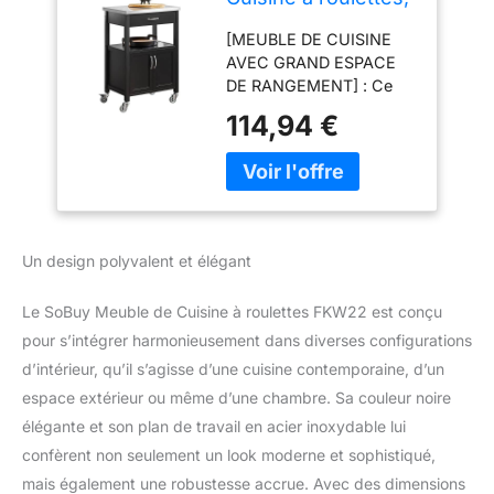
Plan INOX & 4
[MEUBLE DE CUISINE
Roues,
AVEC GRAND ESPACE
60x92x44cm
DE RANGEMENT] : Ce
meuble cuisine
114,94 €
comprend un plan de
travail en acier
inoxydable (60x45 cm),
un tiroir spacieux, une
étagère ouverte et un
placard à double porte –
Un design polyvalent et élégant
parfait pour le rangement
de la vaisselle, des petits
Le SoBuy Meuble de Cuisine à roulettes FKW22 est conçu
électroménagers ou
comme desserte micro-
pour s’intégrer harmonieusement dans diverses configurations
ondes [CHARIOT À
d’intérieur, qu’il s’agisse d’une cuisine contemporaine, d’un
ROULETTES FACILE À
espace extérieur ou même d’une chambre. Sa couleur noire
DÉPLACER] : Équipé de 4
élégante et son plan de travail en acier inoxydable lui
roulettes pivotantes,
confèrent non seulement un look moderne et sophistiqué,
dont 2 avec freins, ce
chariot de cuisine à
mais également une robustesse accrue. Avec des dimensions