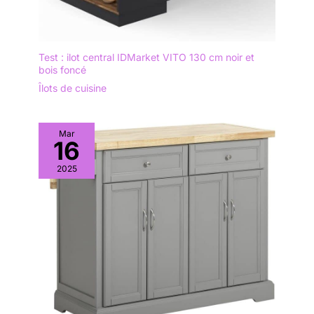
Test : ilot central IDMarket VITO 130 cm noir et
bois foncé
Îlots de cuisine
Mar
16
2025