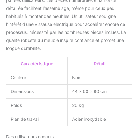
central compact – idéal
par ses utilisateurs. Les pièces numérotées et la notice
pour cuisines étroites ou
détaillée facilitent l’assemblage, même pour ceux peu
coins café [DISPONIBLE
habitués à monter des meubles. Un utilisateur souligne
EN TROIS COULEURS
l’intérêt d’une visseuse électrique pour accélérer encore ce
TENDANCE] : Cette
processus, nécessité par les nombreuses pièces inclues. La
desserte de cuisine sur
roulettes existe en blanc,
qualité robuste du meuble inspire confiance et promet une
noir et gris clair,
longue durabilité.
s’intégrant facilement à
tout intérieur – parfait
Caractéristique
Détail
comme chariot de
service, meuble extérieur
Couleur
Noir
plancha ou placard de
chambre
Dimensions
44 x 60 x 90 cm
Poids
20 kg
Plan de travail
Acier inoxydable
Des utilisateurs conquis